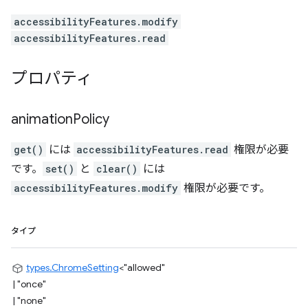
accessibilityFeatures.modify
accessibilityFeatures.read
プロパティ
animation
Policy
get()
には
accessibilityFeatures.read
権限が必要
です。
set()
と
clear()
には
accessibilityFeatures.modify
権限が必要です。
タイプ
types.ChromeSetting
<
"allowed"
|
"once"
|
"none"