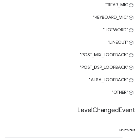
‎"REAR_MIC"
"KEYBOARD_MIC"
"HOTWORD"
"LINEOUT"
"POST_MIX_LOOPBACK"
"POST_DSP_LOOPBACK"
"ALSA_LOOPBACK"
"OTHER"
Level
Changed
Event
מאפיינים