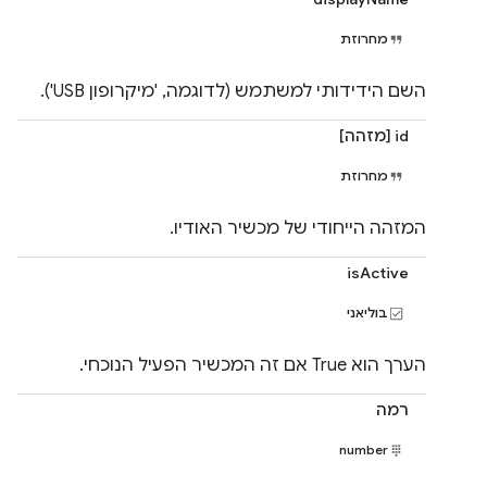
מחרוזת
השם הידידותי למשתמש (לדוגמה, 'מיקרופון USB').
id [מזהה]
מחרוזת
המזהה הייחודי של מכשיר האודיו.
isActive
בוליאני
הערך הוא True אם זה המכשיר הפעיל הנוכחי.
רמה
number