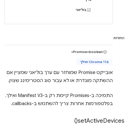
בוליאני
החזרות
Promise<boolean>
Chrome 116 ואילך
אובייקט Promise שמוחזר עם ערך בוליאני שמציין אם
ההשתקה מוגדרת או לא עבור סוג הסטרימינג שצוין.
התמיכה ב-Promises קיימת רק ב-Manifest V3 ואילך.
בפלטפורמות אחרות צריך להשתמש ב-callbacks.
)
set
Active
Devices(