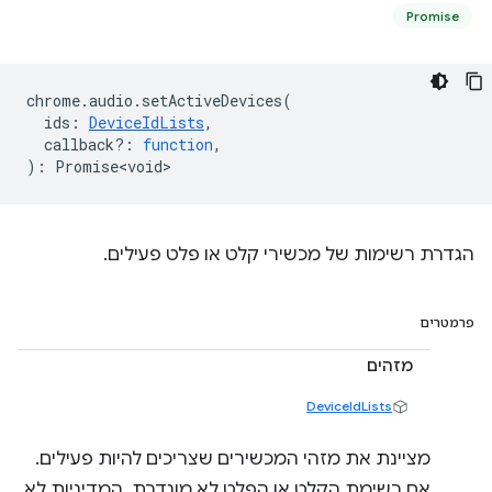
Promise
chrome
.
audio
.
setActiveDevices
(
ids
:
DeviceIdLists
,
callback?
:
function
,
)
:
Promise<void>
הגדרת רשימות של מכשירי קלט או פלט פעילים.
פרמטרים
מזהים
DeviceIdLists
מציינת את מזהי המכשירים שצריכים להיות פעילים.
אם רשימת הקלט או הפלט לא מוגדרת, המדיניות לא