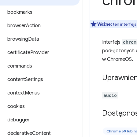
chro
bookmarks
Ważne:
ten interfejs
browser
Action
browsing
Data
Interfejs
chrom
podłączonych do
certificate
Provider
w ChromeOS.
commands
Uprawnien
content
Settings
context
Menus
audio
cookies
Dostępno
debugger
Chrome 59 lub 
declarative
Content