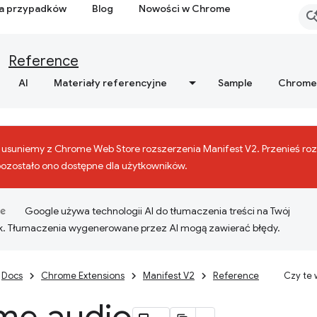
ia przypadków
Blog
Nowości w Chrome
Reference
AI
Materiały referencyjne
Sample
Chrome
r. usuniemy z Chrome Web Store rozszerzenia Manifest V2. Przenieś ro
pozostało ono dostępne dla użytkowników.
Google używa technologii AI do tłumaczenia treści na Twój
k. Tłumaczenia wygenerowane przez AI mogą zawierać błędy.
Docs
Chrome Extensions
Manifest V2
Reference
Czy te