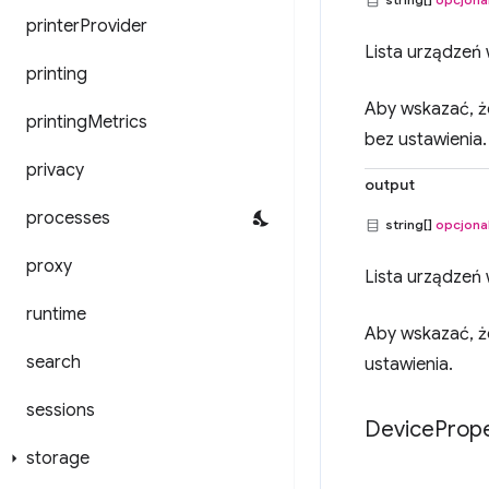
printer
Provider
Lista urządzeń 
printing
Aby wskazać, ż
printing
Metrics
bez ustawienia.
privacy
output
processes
string[]
opcjona
proxy
Lista urządzeń 
runtime
Aby wskazać, ż
search
ustawienia.
sessions
Device
Prope
storage