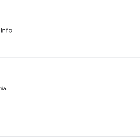
e
Info
ia.