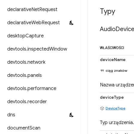
declarative
Net
Request
Typy
declarative
Web
Request
Audio
Devic
desktop
Capture
WŁAŚCIWOŚCI
devtools
.
inspected
Window
deviceName
devtools
.
network
ciąg znaków
devtools
.
panels
Nazwa urządzen
devtools
.
performance
deviceType
devtools
.
recorder
DeviceType
dns
Typ urządzenia.
document
Scan