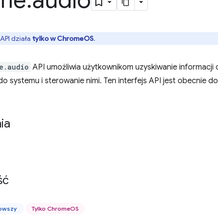
me
.
audio
 API działa
tylko w ChromeOS
.
e.audio
API umożliwia użytkownikom uzyskiwanie informacji 
 systemu i sterowanie nimi. Ten interfejs API jest obecnie do
ia
ść
nowszy
Tylko ChromeOS