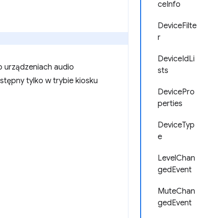
ceInfo
DeviceFilte
r
DeviceIdLi
o urządzeniach audio
sts
stępny tylko w trybie kiosku
DevicePro
perties
DeviceTyp
e
LevelChan
gedEvent
MuteChan
gedEvent