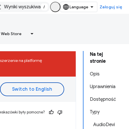
/
Zaloguj się
 Web Store
Na tej
zszerzenie na platformę
stronie
Opis
Uprawnienia
Dostępność
Typy
 wskazówki były pomocne?
AudioDevi