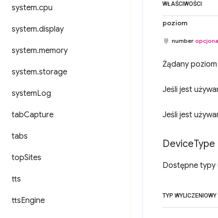
WŁAŚCIWOŚCI
system
.
cpu
poziom
system
.
display
number
opcjona
system
.
memory
Żądany poziom 
system
.
storage
Jeśli jest używ
system
Log
tab
Capture
Jeśli jest używ
tabs
Device
Type
top
Sites
Dostępne typy 
tts
TYP WYLICZENIOWY
tts
Engine