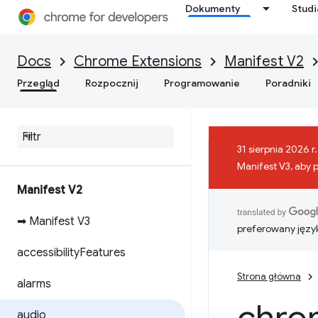
Dokumenty
Stud
Docs
Chrome Extensions
Manifest V2
Przegląd
Rozpocznij
Programowanie
Poradniki
31 sierpnia 2026 
Manifest V3, aby 
Manifest V2
➡ Manifest V3
preferowany języ
accessibility
Features
Strona główna
alarms
audio