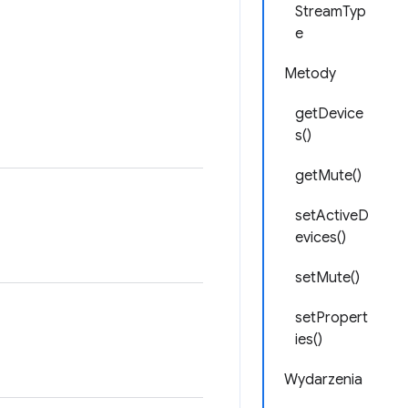
StreamTyp
e
Metody
getDevice
s()
getMute()
setActiveD
evices()
setMute()
setPropert
ies()
Wydarzenia