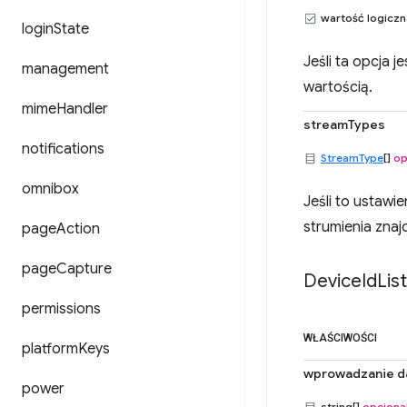
wartość logicz
login
State
Jeśli ta opcja j
management
wartością.
mime
Handler
streamTypes
notifications
StreamType
[]
op
omnibox
Jeśli to ustawi
strumienia znajdu
page
Action
page
Capture
Device
Id
Lis
permissions
WŁAŚCIWOŚCI
platform
Keys
wprowadzanie d
power
string[]
opcjona