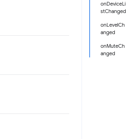
onDeviceLi
stChanged
onLevelCh
anged
onMuteCh
anged