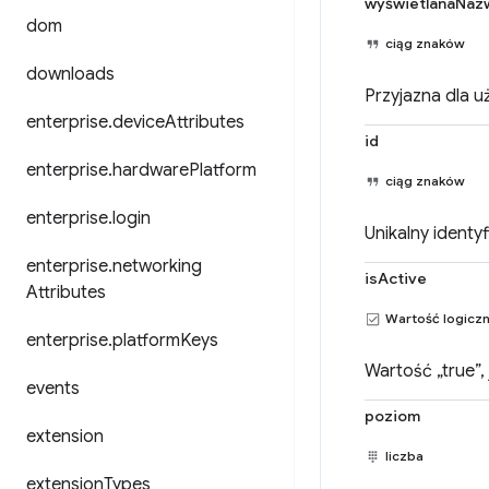
wyświetlanaNaz
dom
ciąg znaków
downloads
Przyjazna dla u
enterprise
.
device
Attributes
id
enterprise
.
hardware
Platform
ciąg znaków
enterprise
.
login
Unikalny identy
enterprise
.
networking
isActive
Attributes
Wartość logicz
enterprise
.
platform
Keys
Wartość „true”, 
events
poziom
extension
liczba
extension
Types