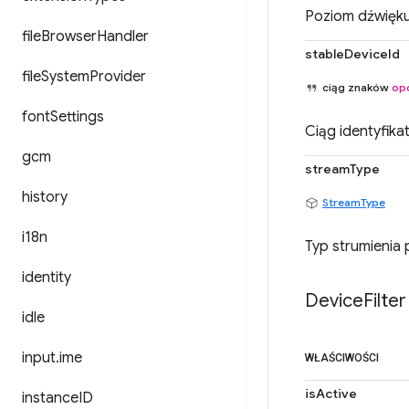
Poziom dźwięku
file
Browser
Handler
stableDeviceId
file
System
Provider
ciąg znaków
op
font
Settings
Ciąg identyfika
gcm
streamType
history
StreamType
i18n
Typ strumienia
identity
Device
Filter
idle
input
.
ime
WŁAŚCIWOŚCI
isActive
instance
ID