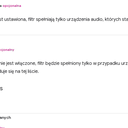
na
opcjonalna
est ustawiona, filtr spełniają tylko urządzenia audio, których s
cjonalny
enie jest włączone, filtr będzie spełniony tylko w przypadku u
je się na tej liście.
ts
anych
lny