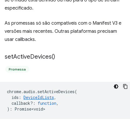
se o mudo está definido ou não para o tipo de stream
especificado.
As promessas só são compatíveis com o Manifest V3 e
versões mais recentes. Outras plataformas precisam
usar callbacks.
set
Active
Devices(
)
Promessa
chrome
.
audio
.
setActiveDevices
(
ids
:
DeviceIdLists
,
callback?
:
function
,
)
:
Promise<void>