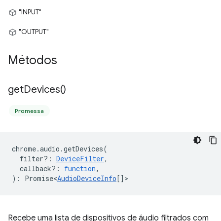
"INPUT"
"OUTPUT"
Métodos
get
Devices(
)
Promessa
chrome
.
audio
.
getDevices
(
filter?
:
DeviceFilter
,
callback?
:
function
,
)
:
Promise<
AudioDeviceInfo
[]
>
Recebe uma lista de dispositivos de áudio filtrados com