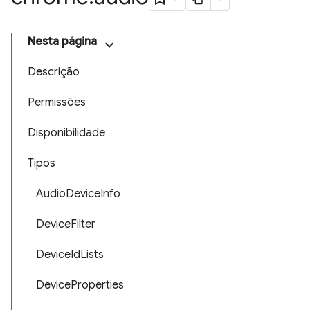
Nesta página
Descrição
Permissões
Disponibilidade
Tipos
AudioDeviceInfo
DeviceFilter
DeviceIdLists
DeviceProperties