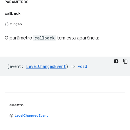
PARÂMETROS
callback
função
O parâmetro
callback
tem esta aparência:
(
event
:
LevelChangedEvent
) =>
void
evento
LevelChangedEvent