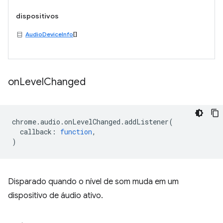
dispositivos
AudioDeviceInfo
[]
on
Level
Changed
chrome
.
audio
.
onLevelChanged
.
addListener
(
callback
:
function
,
)
Disparado quando o nível de som muda em um
dispositivo de áudio ativo.