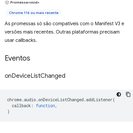
Promessa<void>
Chrome 116 ou mais recente
As promessas só são compatíveis com o Manifest V3 e
versões mais recentes. Outras plataformas precisam
usar callbacks.
Eventos
on
Device
List
Changed
chrome
.
audio
.
onDeviceListChanged
.
addListener
(
callback
:
function
,
)