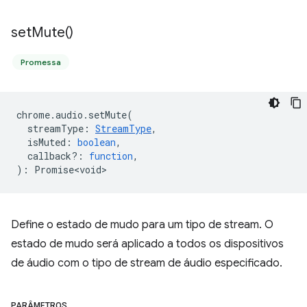
set
Mute(
)
Promessa
chrome
.
audio
.
setMute
(
streamType
:
StreamType
,
isMuted
:
boolean
,
callback?
:
function
,
)
:
Promise<void>
Define o estado de mudo para um tipo de stream. O
estado de mudo será aplicado a todos os dispositivos
de áudio com o tipo de stream de áudio especificado.
PARÂMETROS