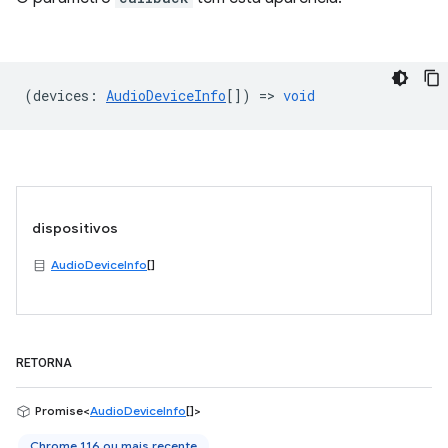
(
devices
:
AudioDeviceInfo
[]) =>
void
dispositivos
AudioDeviceInfo
[]
RETORNA
Promise<
AudioDeviceInfo
[]>
Chrome 116 ou mais recente