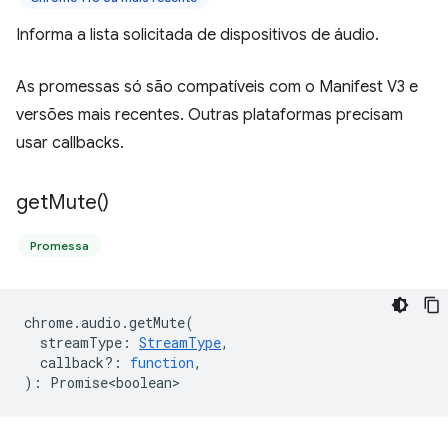
Informa a lista solicitada de dispositivos de áudio.
As promessas só são compatíveis com o Manifest V3 e
versões mais recentes. Outras plataformas precisam
usar callbacks.
get
Mute(
)
Promessa
chrome
.
audio
.
getMute
(
streamType
:
StreamType
,
callback?
:
function
,
)
:
Promise<boolean>