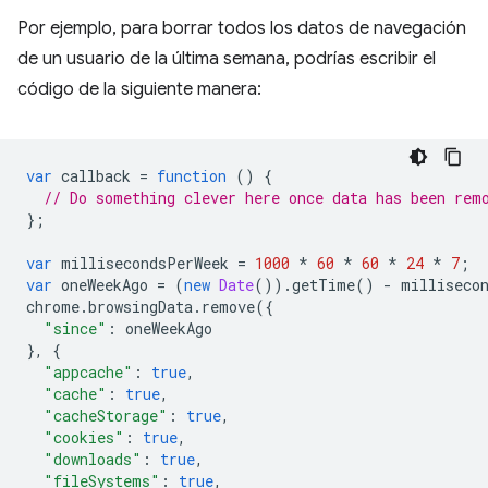
Por ejemplo, para borrar todos los datos de navegación
de un usuario de la última semana, podrías escribir el
código de la siguiente manera:
var
callback
=
function
()
{
// Do something clever here once data has been rem
};
var
millisecondsPerWeek
=
1000
*
60
*
60
*
24
*
7
;
var
oneWeekAgo
=
(
new
Date
()).
getTime
()
-
milliseco
chrome
.
browsingData
.
remove
({
"since"
:
oneWeekAgo
},
{
"appcache"
:
true
,
"cache"
:
true
,
"cacheStorage"
:
true
,
"cookies"
:
true
,
"downloads"
:
true
,
"fileSystems"
:
true
,