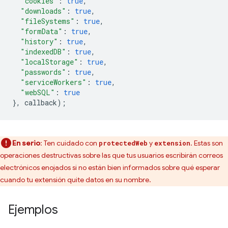
"cookies"
:
true
,
"downloads"
:
true
,
"fileSystems"
:
true
,
"formData"
:
true
,
"history"
:
true
,
"indexedDB"
:
true
,
"localStorage"
:
true
,
"passwords"
:
true
,
"serviceWorkers"
:
true
,
"webSQL"
:
true
},
callback
);
En serio
: Ten cuidado con
y
. Estas son
protectedWeb
extension
operaciones destructivas sobre las que tus usuarios escribirán correos
electrónicos enojados si no están bien informados sobre qué esperar
cuando tu extensión quite datos en su nombre.
Ejemplos