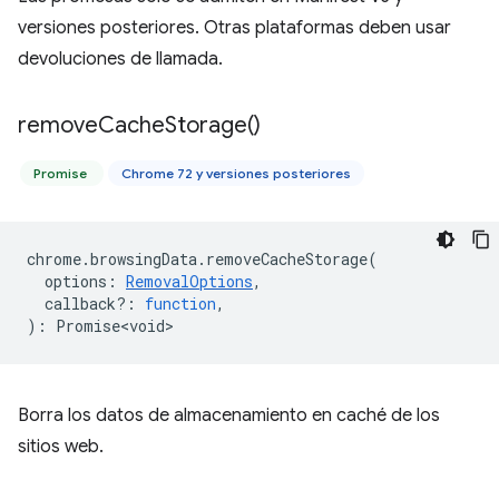
versiones posteriores. Otras plataformas deben usar
devoluciones de llamada.
remove
Cache
Storage(
)
Promise
Chrome 72 y versiones posteriores
chrome
.
browsingData
.
removeCacheStorage
(
options
:
RemovalOptions
,
callback?
:
function
,
)
:
Promise<void>
Borra los datos de almacenamiento en caché de los
sitios web.