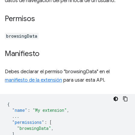
datos de navegación del perfil local de un usuario.
Permisos
browsingData
Manifiesto
Debes declarar el permiso "browsingData" en el
manifiesto de la extensión
para usar esta API.
{
"name"
:
"My extension"
,
...
"permissions"
:
[
"browsingData"
,
],