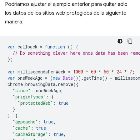
Podríamos ajustar el ejemplo anterior para quitar solo
los datos de los sitios web protegidos de la siguiente
manera:
var
callback
=
function
()
{
// Do something clever here once data has been rem
};
var
millisecondsPerWeek
=
1000
*
60
*
60
*
24
*
7
;
var
oneWeekAgo
=
(
new
Date
()).
getTime
()
-
milliseco
chrome
.
browsingData
.
remove
({
"since"
:
oneWeekAgo
,
"originTypes"
:
{
"protectedWeb"
:
true
}
},
{
"appcache"
:
true
,
"cache"
:
true
,
"cacheStorage"
:
true
,