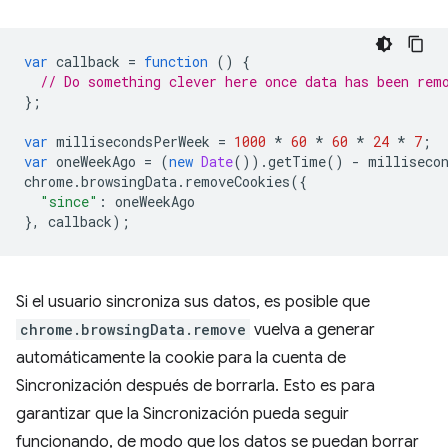
var
callback
=
function
()
{
// Do something clever here once data has been rem
};
var
millisecondsPerWeek
=
1000
*
60
*
60
*
24
*
7
;
var
oneWeekAgo
=
(
new
Date
()).
getTime
()
-
milliseco
chrome
.
browsingData
.
removeCookies
({
"since"
:
oneWeekAgo
},
callback
);
Si el usuario sincroniza sus datos, es posible que
chrome.browsingData.remove
vuelva a generar
automáticamente la cookie para la cuenta de
Sincronización después de borrarla. Esto es para
garantizar que la Sincronización pueda seguir
funcionando, de modo que los datos se puedan borrar