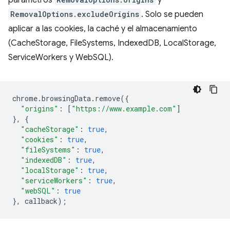
parámetros
y
RemovalOptions.excludeOrigins
. Solo se pueden
aplicar a las cookies, la caché y el almacenamiento
(CacheStorage, FileSystems, IndexedDB, LocalStorage,
ServiceWorkers y WebSQL).
chrome
.
browsingData
.
remove
({
"origins"
:
[
"https://www.example.com"
]
},
{
"cacheStorage"
:
true
,
"cookies"
:
true
,
"fileSystems"
:
true
,
"indexedDB"
:
true
,
"localStorage"
:
true
,
"serviceWorkers"
:
true
,
"webSQL"
:
true
},
callback
);