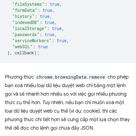
"fileSystems"
:
true
,
"formData"
:
true
,
"history"
:
true
,
"indexedDB"
:
true
,
"localStorage"
:
true
,
"passwords"
:
true
,
"serviceWorkers"
:
true
,
"webSQL"
:
true
},
callback
);
Phương thức
chrome.browsingData.remove
cho phép
bạn xoá nhiều loại dữ liệu duyệt web chỉ bằng một lệnh
gọi và sẽ nhanh hơn nhiều so với việc gọi nhiều phương
thức cụ thể hơn. Tuy nhiên, nếu bạn chỉ muốn xoá một
loại dữ liệu duyệt web cụ thể (ví dụ: cookie), thì các
phương thức chi tiết hơn sẽ cung cấp một lựa chọn thay
thế dễ đọc cho lệnh gọi chứa đầy JSON.