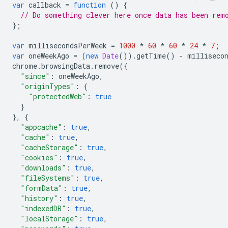
var
callback
=
function
()
{
// Do something clever here once data has been rem
};
var
millisecondsPerWeek
=
1000
*
60
*
60
*
24
*
7
;
var
oneWeekAgo
=
(
new
Date
()).
getTime
()
-
milliseco
chrome
.
browsingData
.
remove
({
"since"
:
oneWeekAgo
,
"originTypes"
:
{
"protectedWeb"
:
true
}
},
{
"appcache"
:
true
,
"cache"
:
true
,
"cacheStorage"
:
true
,
"cookies"
:
true
,
"downloads"
:
true
,
"fileSystems"
:
true
,
"formData"
:
true
,
"history"
:
true
,
"indexedDB"
:
true
,
"localStorage"
:
true
,