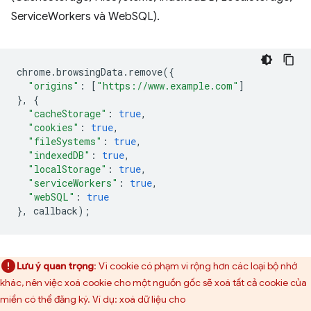
ServiceWorkers và WebSQL).
chrome
.
browsingData
.
remove
({
"origins"
:
[
"https://www.example.com"
]
},
{
"cacheStorage"
:
true
,
"cookies"
:
true
,
"fileSystems"
:
true
,
"indexedDB"
:
true
,
"localStorage"
:
true
,
"serviceWorkers"
:
true
,
"webSQL"
:
true
},
callback
);
Lưu ý quan trọng
: Vì cookie có phạm vi rộng hơn các loại bộ nhớ
khác, nên việc xoá cookie cho một nguồn gốc sẽ xoá tất cả cookie của
miền có thể đăng ký. Ví dụ: xoá dữ liệu cho