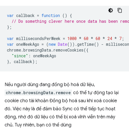
var
callback
=
function
()
{
// Do something clever here once data has been rem
};
var
millisecondsPerWeek
=
1000
*
60
*
60
*
24
*
7
;
var
oneWeekAgo
=
(
new
Date
()).
getTime
()
-
milliseco
chrome
.
browsingData
.
removeCookies
({
"since"
:
oneWeekAgo
},
callback
);
Nếu người dùng đang đồng bộ hoá dữ liệu,
chrome.browsingData.remove
có thể tự động tạo lại
cookie cho tài khoản Đồng bộ hoá sau khi xoá cookie
đó. Việc này là để đảm bảo Sync có thể tiếp tục hoạt
động, nhờ đó dữ liệu có thể bị xoá vĩnh viễn trên máy
chủ. Tuy nhiên, bạn có thể dùng