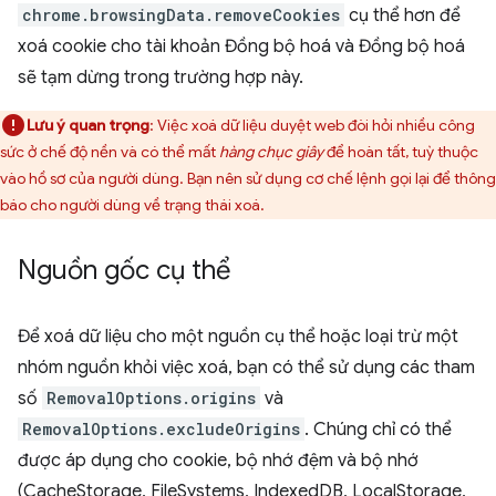
chrome.browsingData.removeCookies
cụ thể hơn để
xoá cookie cho tài khoản Đồng bộ hoá và Đồng bộ hoá
sẽ tạm dừng trong trường hợp này.
Lưu ý quan trọng
: Việc xoá dữ liệu duyệt web đòi hỏi nhiều công
sức ở chế độ nền và có thể mất
hàng chục giây
để hoàn tất, tuỳ thuộc
vào hồ sơ của người dùng. Bạn nên sử dụng cơ chế lệnh gọi lại để thông
báo cho người dùng về trạng thái xoá.
Nguồn gốc cụ thể
Để xoá dữ liệu cho một nguồn cụ thể hoặc loại trừ một
nhóm nguồn khỏi việc xoá, bạn có thể sử dụng các tham
số
RemovalOptions.origins
và
RemovalOptions.excludeOrigins
. Chúng chỉ có thể
được áp dụng cho cookie, bộ nhớ đệm và bộ nhớ
(CacheStorage, FileSystems, IndexedDB, LocalStorage,