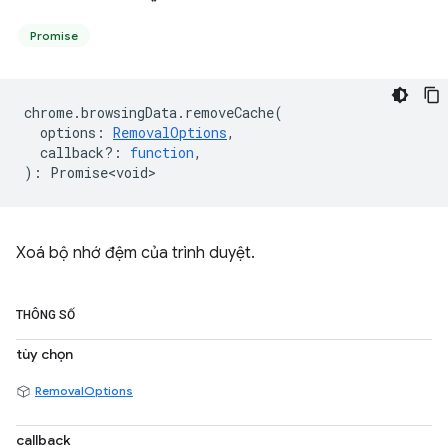
Promise
chrome
.
browsingData
.
removeCache
(
options
:
RemovalOptions
,
callback?
:
function
,
)
:
Promise<void>
Xoá bộ nhớ đệm của trình duyệt.
THÔNG SỐ
tùy chọn
RemovalOptions
callback