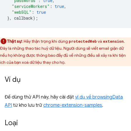
"passwords"
:
true
,
"serviceWorkers"
:
true
,
"webSQL"
:
true
},
callback
);
Thật sự
: Hãy thận trọng khi dùng
và
.
protectedWeb
extension
Đây là những thao tác huỷ dữ liệu. Người dùng sẽ viết email giận dữ
nếu họ không được thông báo đầy đủ về những điều sẽ xảy ra khi tiện
ích của bạn xoá dữ liệu thay cho họ.
Ví dụ
Để dùng thử API này, hãy cài đặt
ví dụ về browsingData
API
từ kho lưu trữ
chrome-extension-samples
.
Loại