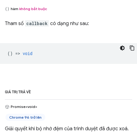
hàm
không bắt buộc
Tham số
callback
có dạng như sau:
() =>
void
GIÁ TRỊ TRẢ VỀ
Promise<void>
Chrome 96 trở lên
Giải quyết khi bộ nhớ đệm của trình duyệt đã được xoá.