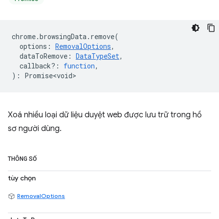
chrome
.
browsingData
.
remove
(
options
:
RemovalOptions
,
dataToRemove
:
DataTypeSet
,
callback?
:
function
,
)
:
Promise<void>
Xoá nhiều loại dữ liệu duyệt web được lưu trữ trong hồ
sơ người dùng.
THÔNG SỐ
tùy chọn
RemovalOptions