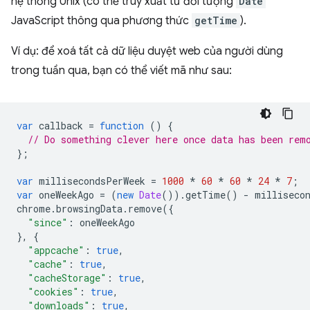
hệ thống Unix (có thể truy xuất từ đối tượng
Date
JavaScript thông qua phương thức
getTime
).
Ví dụ: để xoá tất cả dữ liệu duyệt web của người dùng
trong tuần qua, bạn có thể viết mã như sau:
var
callback
=
function
()
{
// Do something clever here once data has been rem
};
var
millisecondsPerWeek
=
1000
*
60
*
60
*
24
*
7
;
var
oneWeekAgo
=
(
new
Date
()).
getTime
()
-
milliseco
chrome
.
browsingData
.
remove
({
"since"
:
oneWeekAgo
},
{
"appcache"
:
true
,
"cache"
:
true
,
"cacheStorage"
:
true
,
"cookies"
:
true
,
"downloads"
:
true
,