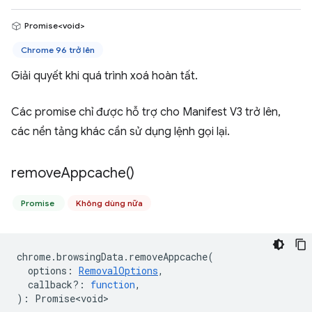
Promise<void>
Chrome 96 trở lên
Giải quyết khi quá trình xoá hoàn tất.
Các promise chỉ được hỗ trợ cho Manifest V3 trở lên,
các nền tảng khác cần sử dụng lệnh gọi lại.
remove
Appcache(
)
Promise
Không dùng nữa
chrome
.
browsingData
.
removeAppcache
(
options
:
RemovalOptions
,
callback?
:
function
,
)
:
Promise<void>