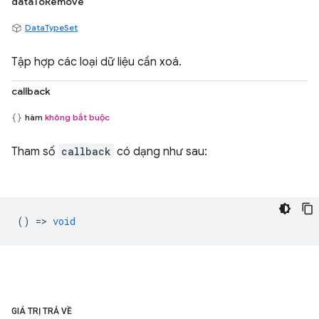
dataToRemove
DataTypeSet
Tập hợp các loại dữ liệu cần xoá.
callback
hàm
không bắt buộc
Tham số
callback
có dạng như sau:
() =>
void
GIÁ TRỊ TRẢ VỀ