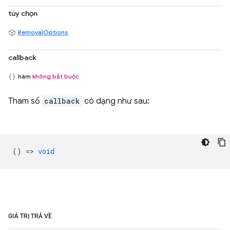
tùy chọn
RemovalOptions
callback
hàm
không bắt buộc
Tham số
callback
có dạng như sau:
() =>
void
GIÁ TRỊ TRẢ VỀ