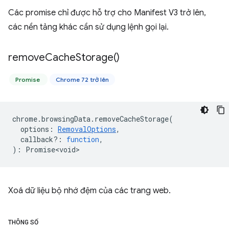
Các promise chỉ được hỗ trợ cho Manifest V3 trở lên,
các nền tảng khác cần sử dụng lệnh gọi lại.
remove
Cache
Storage(
)
Promise
Chrome 72 trở lên
chrome
.
browsingData
.
removeCacheStorage
(
options
:
RemovalOptions
,
callback?
:
function
,
)
:
Promise<void>
Xoá dữ liệu bộ nhớ đệm của các trang web.
THÔNG SỐ