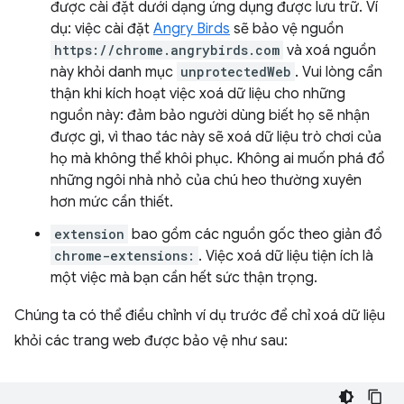
được cài đặt dưới dạng ứng dụng được lưu trữ. Ví
dụ: việc cài đặt
Angry Birds
sẽ bảo vệ nguồn
https://chrome.angrybirds.com
và xoá nguồn
này khỏi danh mục
unprotectedWeb
. Vui lòng cẩn
thận khi kích hoạt việc xoá dữ liệu cho những
nguồn này: đảm bảo người dùng biết họ sẽ nhận
được gì, vì thao tác này sẽ xoá dữ liệu trò chơi của
họ mà không thể khôi phục. Không ai muốn phá đổ
những ngôi nhà nhỏ của chú heo thường xuyên
hơn mức cần thiết.
extension
bao gồm các nguồn gốc theo giản đồ
chrome-extensions:
. Việc xoá dữ liệu tiện ích là
một việc mà bạn cần hết sức thận trọng.
Chúng ta có thể điều chỉnh ví dụ trước để chỉ xoá dữ liệu
khỏi các trang web được bảo vệ như sau: