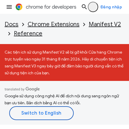
Đăng nhập
Docs
Chrome Extensions
Manifest V2
Reference
Các tiện ích sử dụng Manifest V2 sẽ bị gỡ khỏi Cửa hàng Chrome
trực tuyến vào ngày 31 tháng 8 năm 2026. Hãy di chuyển tiện ích
sang Manifest V3 ngay bây giờ để đảm bảo người dùng vẫn có thể
sử dụng tiện ích của bạn.
Google sử dụng công nghệ AI để dịch nội dung sang ngôn ngữ
bạn ưu tiên. Bản dịch bằng AI có thể có lỗi.