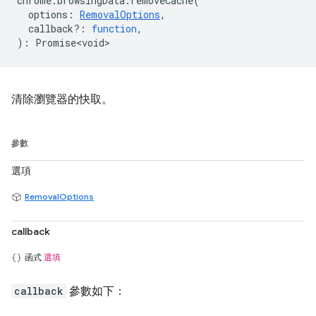
chrome
.
browsingData
.
removeCache
(
options
:
RemovalOptions
,
callback?
:
function
,
)
:
Promise<void>
清除瀏覽器的快取。
參數
選項
RemovalOptions
callback
函式
選填
callback
參數如下：