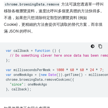
chrome.browsingData.remove
方法可讓您透過單一呼叫
移除各種瀏覽資料，速度比呼叫多個更具體的方法快得多。
不過，如果您只想清除特定類型的瀏覽資料 (例如
Cookie)，更精細的方法會提供可讀取的替代方案，而非填
滿 JSON 的呼叫。
var
callback
=
function
()
{
// Do something clever here once data has been rem
};
var
millisecondsPerWeek
=
1000
*
60
*
60
*
24
*
7
;
var
oneWeekAgo
=
(
new
Date
()).
getTime
()
-
milliseco
chrome
.
browsingData
.
removeCookies
({
"since"
:
oneWeekAgo
},
callback
);