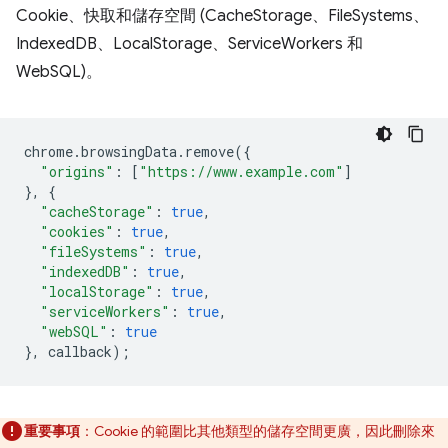
Cookie、快取和儲存空間 (CacheStorage、FileSystems、
IndexedDB、LocalStorage、ServiceWorkers 和
WebSQL)。
chrome
.
browsingData
.
remove
({
"origins"
:
[
"https://www.example.com"
]
},
{
"cacheStorage"
:
true
,
"cookies"
:
true
,
"fileSystems"
:
true
,
"indexedDB"
:
true
,
"localStorage"
:
true
,
"serviceWorkers"
:
true
,
"webSQL"
:
true
},
callback
);
重要事項
：Cookie 的範圍比其他類型的儲存空間更廣，因此刪除來