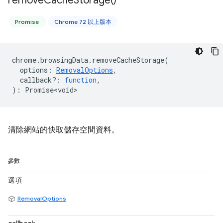
remove
Cache
Storage(
)
Promise
Chrome 72 以上版本
chrome
.
browsingData
.
removeCacheStorage
(
options
:
RemovalOptions
,
callback?
:
function
,
)
:
Promise<void>
清除網站的快取儲存空間資料。
參數
選項
RemovalOptions