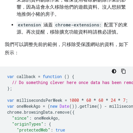
來源的資料刪除作業，確保使用者瞭解刪除作業的影
響，因為這會永久移除他們的遊戲資料。沒人想頻繁
地推倒小豬的房子。
extension
涵蓋
chrome-extensions:
配置下的來
源。再次提醒，移除擴充功能資料時請務必謹慎。
我們可以調整先前的範例，只移除受保護網站的資料，如下
所示：
var
callback
=
function
()
{
// Do something clever here once data has been rem
};
var
millisecondsPerWeek
=
1000
*
60
*
60
*
24
*
7
;
var
oneWeekAgo
=
(
new
Date
()).
getTime
()
-
milliseco
chrome
.
browsingData
.
remove
({
"since"
:
oneWeekAgo
,
"originTypes"
:
{
"protectedWeb"
:
true