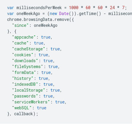
var
millisecondsPerWeek
=
1000
*
60
*
60
*
24
*
7
;
var
oneWeekAgo
=
(
new
Date
()).
getTime
()
-
milliseco
chrome
.
browsingData
.
remove
({
"since"
:
oneWeekAgo
},
{
"appcache"
:
true
,
"cache"
:
true
,
"cacheStorage"
:
true
,
"cookies"
:
true
,
"downloads"
:
true
,
"fileSystems"
:
true
,
"formData"
:
true
,
"history"
:
true
,
"indexedDB"
:
true
,
"localStorage"
:
true
,
"passwords"
:
true
,
"serviceWorkers"
:
true
,
"webSQL"
:
true
},
callback
);