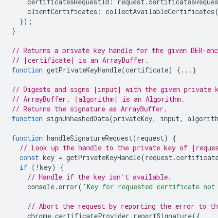
certificatesRequestId
:
request
.
certificatesReque
clientCertificates
:
collectAvailableCertificates
});
}
// Returns a private key handle for the given DER-enc
// |certificate| is an ArrayBuffer.
function
getPrivateKeyHandle
(
certificate
)
{...}
// Digests and signs |input| with the given private 
// ArrayBuffer. |algorithm| is an Algorithm.
// Returns the signature as ArrayBuffer.
function
signUnhashedData
(
privateKey
,
input
,
algorit
function
handleSignatureRequest
(
request
)
{
// Look up the handle to the private key of |reque
const
key
=
getPrivateKeyHandle
(
request
.
certificat
if
(
!
key
)
{
// Handle if the key isn't available.
console
.
error
(
'Key for requested certificate not
// Abort the request by reporting the error to t
chrome
.
certificateProvider
.
reportSignature
({