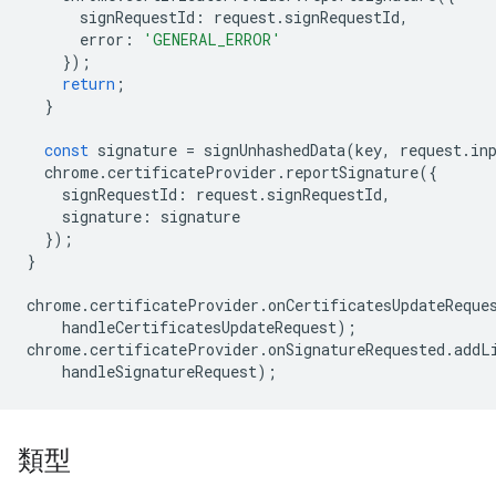
signRequestId
:
request
.
signRequestId
,
error
:
'GENERAL_ERROR'
});
return
;
}
const
signature
=
signUnhashedData
(
key
,
request
.
in
chrome
.
certificateProvider
.
reportSignature
({
signRequestId
:
request
.
signRequestId
,
signature
:
signature
});
}
chrome
.
certificateProvider
.
onCertificatesUpdateReque
handleCertificatesUpdateRequest
);
chrome
.
certificateProvider
.
onSignatureRequested
.
addL
handleSignatureRequest
);
類型