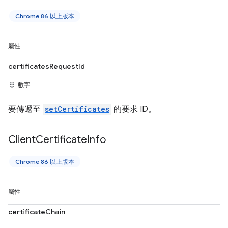
Chrome 86 以上版本
屬性
certificatesRequestId
數字
要傳遞至
setCertificates
的要求 ID。
Client
Certificate
Info
Chrome 86 以上版本
屬性
certificateChain