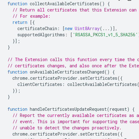
function
collectAvailableCertificates
()
{
// Return all certificates that this Extension can 
// For example:
return
[{
certificateChain
:
[
new
Uint8Array
(...)],
supportedAlgorithms
:
[
'RSASSA_PKCS1_v1_5_SHA256'
}];
}
// The Extension calls this function every time the 
// certificates changes, and also once after the Ext
function
onAvailableCertificatesChanged
()
{
chrome
.
certificateProvider
.
setCertificates
({
clientCertificates
:
collectAvailableCertificates
});
}
function
handleCertificatesUpdateRequest
(
request
)
{
// Report the currently available certificates as a
// event. This is important for supporting the cas
// unable to detect the changes proactively.
chrome
.
certificateProvider
.
setCertificates
({