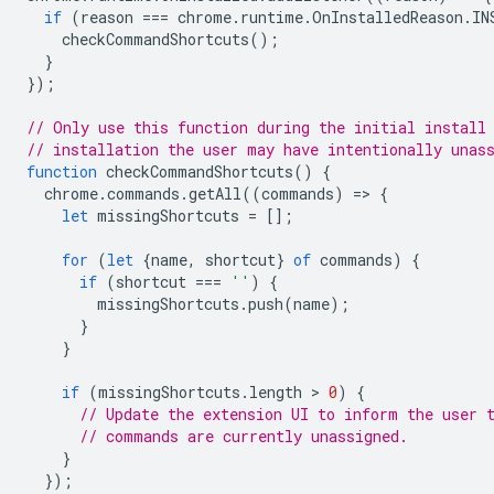
if
(
reason
===
chrome
.
runtime
.
OnInstalledReason
.
IN
checkCommandShortcuts
();
}
});
// Only use this function during the initial install
// installation the user may have intentionally unas
function
checkCommandShortcuts
()
{
chrome
.
commands
.
getAll
((
commands
)
=
>
{
let
missingShortcuts
=
[];
for
(
let
{
name
,
shortcut
}
of
commands
)
{
if
(
shortcut
===
''
)
{
missingShortcuts
.
push
(
name
);
}
}
if
(
missingShortcuts
.
length
 > 
0
)
{
// Update the extension UI to inform the user 
// commands are currently unassigned.
}
});