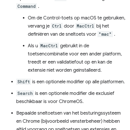
Command
.
Om de Control-toets op macOS te gebruiken,
vervang je
Ctrl
door
MacCtrl
bij het
definiëren van de sneltoets voor
"mac"
.
Als u
MacCtrl
gebruikt in de
toetsencombinatie voor een ander platform,
treedt er een validatiefout op en kan de
extensie niet worden geïnstalleerd.
Shift
is een optionele modifier op alle platformen.
Search
is een optionele modifier die exclusief
beschikbaar is voor ChromeOS.
Bepaalde sneltoetsen van het besturingssysteem
en Chrome (bijvoorbeeld vensterbeheer) hebben
altijd voorrang op sneltoetsen van extensies en