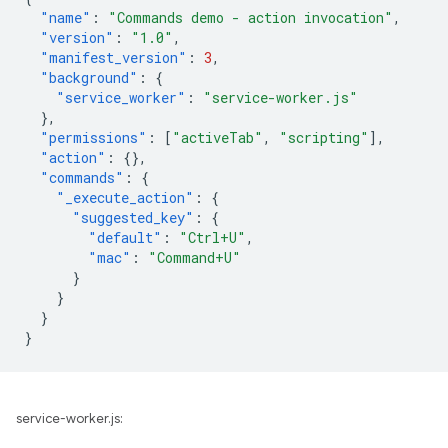
"name"
:
"Commands demo - action invocation"
,
"version"
:
"1.0"
,
"manifest_version"
:
3
,
"background"
:
{
"service_worker"
:
"service-worker.js"
},
"permissions"
:
[
"activeTab"
,
"scripting"
],
"action"
:
{},
"commands"
:
{
"_execute_action"
:
{
"suggested_key"
:
{
"default"
:
"Ctrl+U"
,
"mac"
:
"Command+U"
}
}
}
}
service-worker.js: