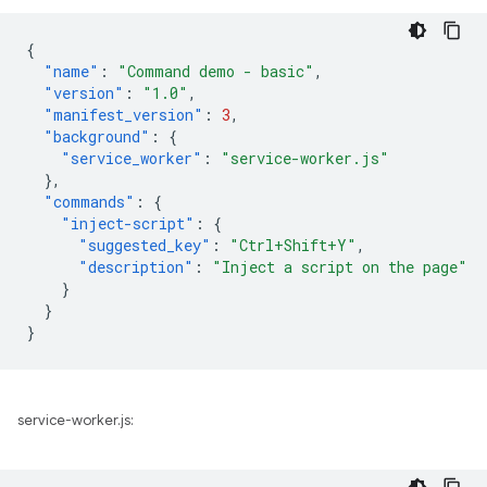
{
"name"
:
"Command demo - basic"
,
"version"
:
"1.0"
,
"manifest_version"
:
3
,
"background"
:
{
"service_worker"
:
"service-worker.js"
},
"commands"
:
{
"inject-script"
:
{
"suggested_key"
:
"Ctrl+Shift+Y"
,
"description"
:
"Inject a script on the page"
}
}
}
service-worker.js: