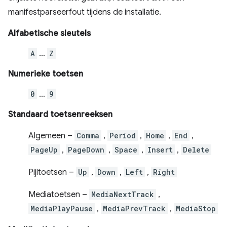
manifestparseerfout tijdens de installatie.
Alfabetische sleutels
A
…
Z
Numerieke toetsen
0
…
9
Standaard toetsenreeksen
Algemeen –
Comma
,
Period
,
Home
,
End
,
PageUp
,
PageDown
,
Space
,
Insert
,
Delete
Pijltoetsen –
Up
,
Down
,
Left
,
Right
Mediatoetsen –
MediaNextTrack
,
MediaPlayPause
,
MediaPrevTrack
,
MediaStop