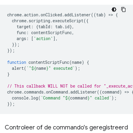
chrome
.
action
.
onClicked
.
addListener
((
tab
)
=
>
{
chrome
.
scripting
.
executeScript
({
target
:
{
tabId
:
tab
.
id
},
func
:
contentScriptFunc
,
args
:
[
'action'
],
});
});
function
contentScriptFunc
(
name
)
{
alert
(
`"
${
name
}
" executed`
);
}
// This callback WILL NOT be called for "_execute_ac
chrome
.
commands
.
onCommand
.
addListener
((
command
)
=
>
console
.
log
(
`Command "
${
command
}
" called`
);
});
Controleer of de commando's geregistreerd