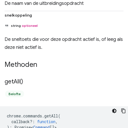
De naam van de uitbreidingsopdracht
snelkoppeling
string
optioneel
De sneltoets die voor deze opdracht actief is, of leeg als
deze niet actief is.
Methoden
get
All(
)
Belofte
chrome
.
commands
.
getAll
(
callback?
:
function
,
)
:
Promise<
Command
[]
>