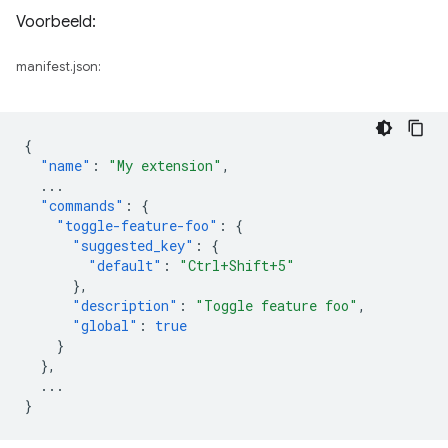
Voorbeeld:
manifest.json:
{
"name"
:
"My extension"
,
...
"commands"
:
{
"toggle-feature-foo"
:
{
"suggested_key"
:
{
"default"
:
"Ctrl+Shift+5"
},
"description"
:
"Toggle feature foo"
,
"global"
:
true
}
},
...
}