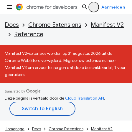
Aanmelden
Docs
Chrome Extensions
Manifest V2
Reference
Manifest V2-extensies worden op 31 augustus 2026 uit de
Chrome Web Store verwijderd. Migreer uw extensie nu naar
Manifest V3 om ervoor te zorgen dat deze beschikbaar blijft voor
gebruikers.
Deze pagina is vertaald door de
Cloud Translation API
.
Homepage
Docs
Chrome Extensions
Manifest V2