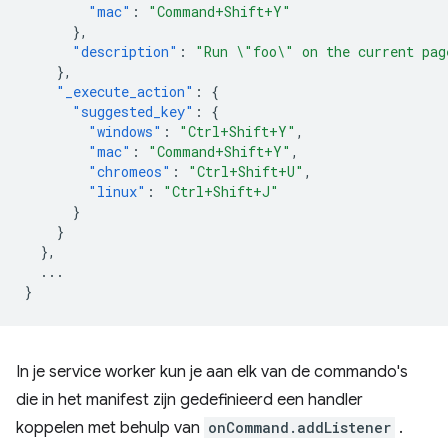
"mac"
:
"Command+Shift+Y"
},
"description"
:
"Run \"foo\" on the current pag
},
"_execute_action"
:
{
"suggested_key"
:
{
"windows"
:
"Ctrl+Shift+Y"
,
"mac"
:
"Command+Shift+Y"
,
"chromeos"
:
"Ctrl+Shift+U"
,
"linux"
:
"Ctrl+Shift+J"
}
}
},
...
}
In je service worker kun je aan elk van de commando's
die in het manifest zijn gedefinieerd een handler
koppelen met behulp van
onCommand.addListener
.