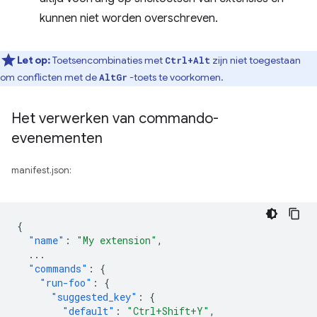
kunnen niet worden overschreven.
Let op:
Toetsencombinaties met
zijn niet toegestaan ​​
Ctrl+Alt
om conflicten met de
-toets te voorkomen.
AltGr
Het verwerken van commando-
evenementen
manifest.json:
{
"name"
:
"My extension"
,
...
"commands"
:
{
"run-foo"
:
{
"suggested_key"
:
{
"default"
:
"Ctrl+Shift+Y"
,