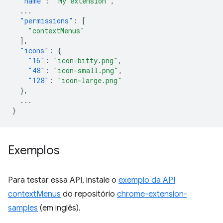
"name"
:
"My extension"
,
...
"permissions"
:
[
"contextMenus"
],
"icons"
:
{
"16"
:
"icon-bitty.png"
,
"48"
:
"icon-small.png"
,
"128"
:
"icon-large.png"
},
...
}
Exemplos
Para testar essa API, instale o
exemplo da API
contextMenus
do repositório
chrome-extension-
samples
(em inglês).