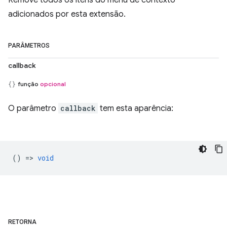
Remove todos os itens do menu de contexto
adicionados por esta extensão.
PARÂMETROS
callback
função
opcional
O parâmetro
callback
tem esta aparência:
() =>
void
RETORNA