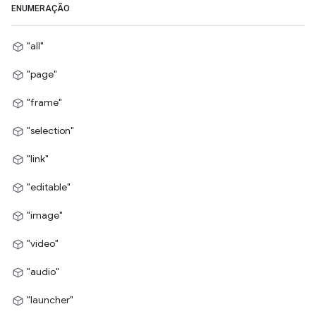
ENUMERAÇÃO
"all"
"page"
"frame"
"selection"
"link"
"editable"
"image"
"video"
"audio"
"launcher"