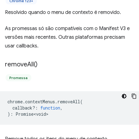
Chrome 123+
Resolvido quando o menu de contexto é removido.
As promessas só são compatíveis com o Manifest V3 e
versões mais recentes. Outras plataformas precisam
usar callbacks.
remove
All(
)
Promessa
chrome
.
contextMenus
.
removeAll
(
callback?
:
function
,
)
:
Promise<void>