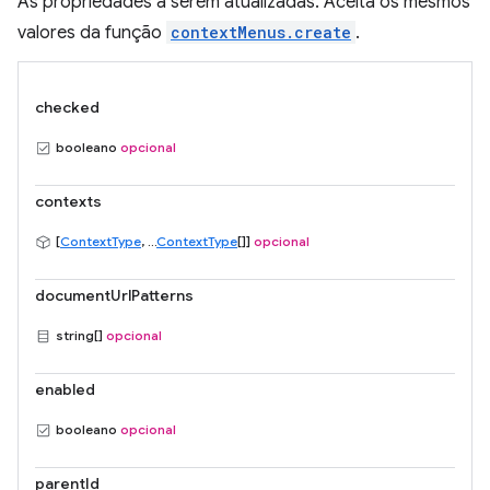
As propriedades a serem atualizadas. Aceita os mesmos
valores da função
contextMenus.create
.
checked
booleano
opcional
contexts
[
ContextType
, ...
ContextType
[]]
opcional
documentUrlPatterns
string[]
opcional
enabled
booleano
opcional
parentId