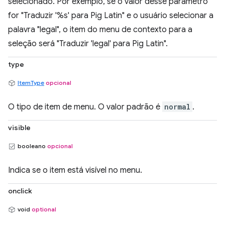
selecionado. Por exemplo, se o valor desse parâmetro
for "Traduzir '%s' para Pig Latin" e o usuário selecionar a
palavra "legal", o item do menu de contexto para a
seleção será "Traduzir 'legal' para Pig Latin".
type
ItemType
opcional
O tipo de item de menu. O valor padrão é
normal
.
visible
booleano
opcional
Indica se o item está visível no menu.
onclick
void
optional