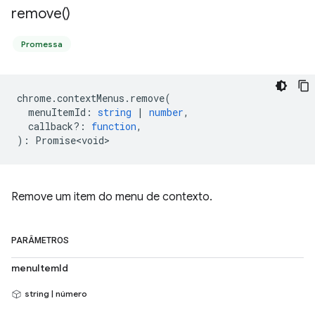
remove(
)
Promessa
chrome
.
contextMenus
.
remove
(
menuItemId
:
string
|
number
,
callback?
:
function
,
)
:
Promise<void>
Remove um item do menu de contexto.
PARÂMETROS
menuItemId
string | número