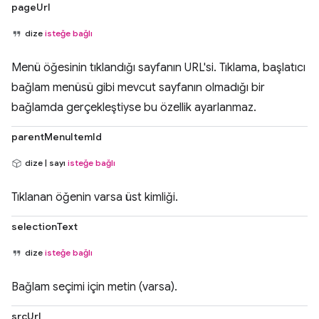
pageUrl
dize
isteğe bağlı
Menü öğesinin tıklandığı sayfanın URL'si. Tıklama, başlatıcı
bağlam menüsü gibi mevcut sayfanın olmadığı bir
bağlamda gerçekleştiyse bu özellik ayarlanmaz.
parentMenuItemId
dize | sayı
isteğe bağlı
Tıklanan öğenin varsa üst kimliği.
selectionText
dize
isteğe bağlı
Bağlam seçimi için metin (varsa).
srcUrl