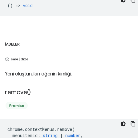
() =>
void
İADELER
sayı | dize
Yeni oluşturulan öğenin kimliği.
remove(
)
Promise
chrome
.
contextMenus
.
remove
(
menuItemId
:
string
|
number
,