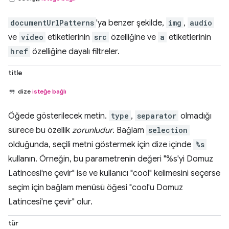
documentUrlPatterns
'ya benzer şekilde,
img
,
audio
ve
video
etiketlerinin
src
özelliğine ve
a
etiketlerinin
href
özelliğine dayalı filtreler.
title
dize
isteğe bağlı
Öğede gösterilecek metin.
type
,
separator
olmadığı
sürece bu özellik
zorunludur
. Bağlam
selection
olduğunda, seçili metni göstermek için dize içinde
%s
kullanın. Örneğin, bu parametrenin değeri "%s'yi Domuz
Latincesi'ne çevir" ise ve kullanıcı "cool" kelimesini seçerse
seçim için bağlam menüsü öğesi "cool'u Domuz
Latincesi'ne çevir" olur.
tür