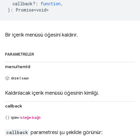
callback?
:
function
,
)
:
Promise<void>
Bir içerik menüsü öğesini kaldırır.
PARAMETRELER
menuItemId
dize | sayı
Kaldırılacak içerik menüsü öğesinin kimliği.
callback
işlev
isteğe bağlı
callback
parametresi şu şekilde görünür: