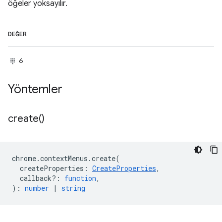
öğeler yoksayılır.
DEĞER
6
Yöntemler
create(
)
chrome
.
contextMenus
.
create
(
createProperties
:
CreateProperties
,
callback?
:
function
,
)
:
number
|
string