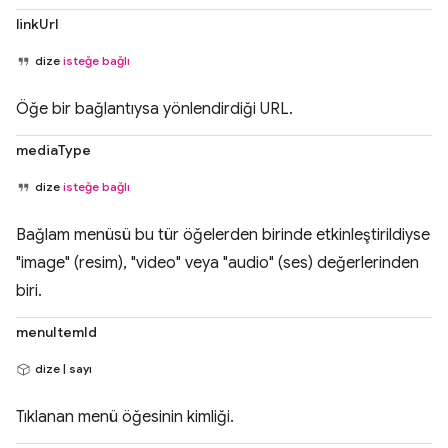
linkUrl
dize
isteğe bağlı
Öğe bir bağlantıysa yönlendirdiği URL.
mediaType
dize
isteğe bağlı
Bağlam menüsü bu tür öğelerden birinde etkinleştirildiyse
"image" (resim), "video" veya "audio" (ses) değerlerinden
biri.
menuItemId
dize | sayı
Tıklanan menü öğesinin kimliği.