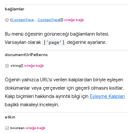
bağlamlar
[
ContextType
, ...
ContextType
[]]
isteğe bağlı
Bu menü öğesinin görüneceği bağlamların listesi.
Varsayılan olarak
['page']
değerine ayarlanır.
documentUrlPatterns
string[]
isteğe bağlı
Öğenin yalnızca URL'si verilen kalıplardan biriyle eşleşen
dokümanlar veya çerçeveler için geçerli olmasını kısıtlar.
Kalıp biçimleri hakkında ayrıntılı bilgi için
Eşleşme Kalıpları
başlıklı makaleyi inceleyin.
etkin
boolean
isteğe bağlı