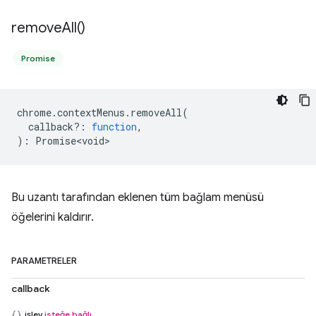
remove
All(
)
Promise
chrome
.
contextMenus
.
removeAll
(
callback?
:
function
,
)
:
Promise<void>
Bu uzantı tarafından eklenen tüm bağlam menüsü
öğelerini kaldırır.
PARAMETRELER
callback
işlev
isteğe bağlı