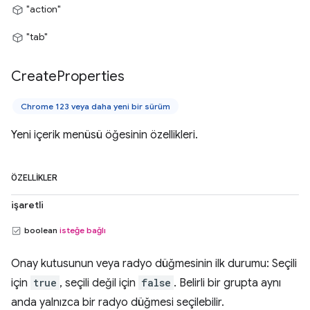
"action"
"tab"
Create
Properties
Chrome 123 veya daha yeni bir sürüm
Yeni içerik menüsü öğesinin özellikleri.
ÖZELLIKLER
işaretli
boolean
isteğe bağlı
Onay kutusunun veya radyo düğmesinin ilk durumu: Seçili
için
true
, seçili değil için
false
. Belirli bir grupta aynı
anda yalnızca bir radyo düğmesi seçilebilir.