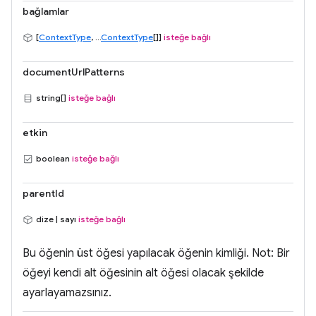
bağlamlar
[
ContextType
, ...
ContextType
[]]
isteğe bağlı
documentUrlPatterns
string[]
isteğe bağlı
etkin
boolean
isteğe bağlı
parentId
dize | sayı
isteğe bağlı
Bu öğenin üst öğesi yapılacak öğenin kimliği. Not: Bir
öğeyi kendi alt öğesinin alt öğesi olacak şekilde
ayarlayamazsınız.