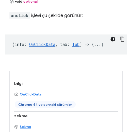
void
optional
onclick
işlevi şu şekilde görünür:
(
info
:
OnClickData
,
tab
:
Tab
) => {...}
bilgi
OnClickData
Chrome 44 ve sonraki sürümler
sekme
Sekme