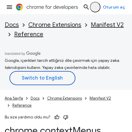
Oturum aç
Docs
Chrome Extensions
Manifest V2
Reference
Google, içerikleri tercih ettiğiniz dile çevirmek için yapay zeka
teknolojisini kullanır. Yapay zeka çevirilerinde hata olabilir.
Ana Sayfa
Docs
Chrome Extensions
Manifest V2
Reference
Bu size yardımcı oldu mu?
chrome
.
context
Menus