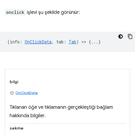
onclick
işlevi şu şekilde görünür:
(
info
:
OnClickData
,
tab
:
Tab
) => {...}
bilgi
OnClickData
Tıklanan öğe ve tıklamanın gerçekleştiği bağlam
hakkında bilgiler.
sekme