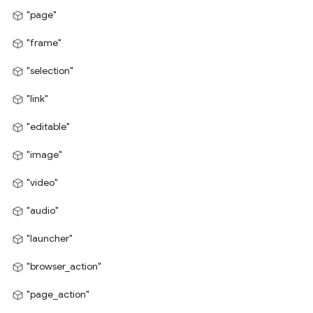
"page"
"frame"
"selection"
"link"
"editable"
"image"
"video"
"audio"
"launcher"
"browser_action"
"page_action"