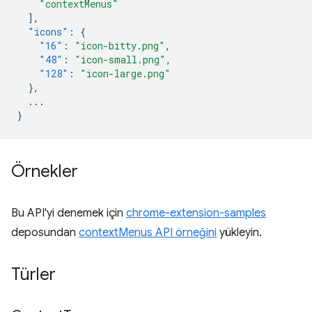
"contextMenus"
],
"icons"
:
{
"16"
:
"icon-bitty.png"
,
"48"
:
"icon-small.png"
,
"128"
:
"icon-large.png"
},
...
}
Örnekler
Bu API'yi denemek için
chrome-extension-samples
deposundan
contextMenus API örneğini
yükleyin.
Türler