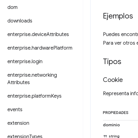
dom
Ejemplos
downloads
enterprise
.
device
Attributes
Puedes encontra
Para ver otros 
enterprise
.
hardware
Platform
Tipos
enterprise
.
login
enterprise
.
networking
Cookie
Attributes
Representa inf
enterprise
.
platform
Keys
events
PROPIEDADES
extension
dominio
extension
Types
string