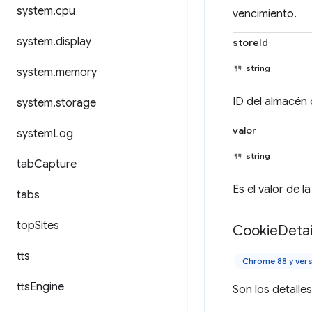
system
.
cpu
vencimiento.
system
.
display
storeId
string
system
.
memory
ID del almacén 
system
.
storage
valor
system
Log
string
tab
Capture
Es el valor de l
tabs
top
Sites
Cookie
Detai
tts
Chrome 88 y vers
tts
Engine
Son los detalles