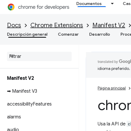
Documentos
Cas
Docs
Chrome Extensions
Manifest V2
Descripción general
Comenzar
Desarrollo
Proc
idioma preferido.
Manifest V2
Página principal
➡ Manifest V3
chro
accessibility
Features
alarms
Usa la API de
c
audio