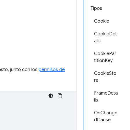
Tipos
Cookie
CookieDet
ails
CookiePar
titionKey
esto, junto con los
permisos de
CookieSto
re
FrameDeta
ils
OnChange
dCause