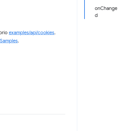
onChange
d
torio
examples/api/cookies
.
Samples
.