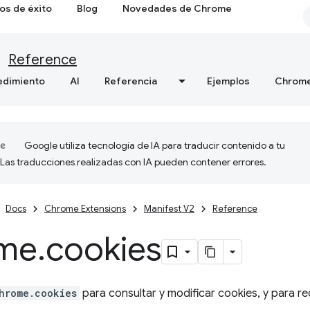
os de éxito
Blog
Novedades de Chrome
Reference
edimiento
AI
Referencia
Ejemplos
Chrome
Google utiliza tecnología de IA para traducir contenido a tu
 Las traducciones realizadas con IA pueden contener errores.
Docs
Chrome Extensions
Manifest V2
Reference
me
.
cookies
hrome.cookies
para consultar y modificar cookies, y para re