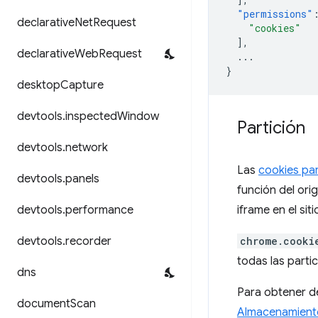
"permissions"
declarative
Net
Request
"cookies"
],
declarative
Web
Request
...
}
desktop
Capture
devtools
.
inspected
Window
Partición
devtools
.
network
Las
cookies pa
devtools
.
panels
función del orig
devtools
.
performance
iframe en el sit
devtools
.
recorder
chrome.cooki
todas las parti
dns
Para obtener de
document
Scan
Almacenamiento