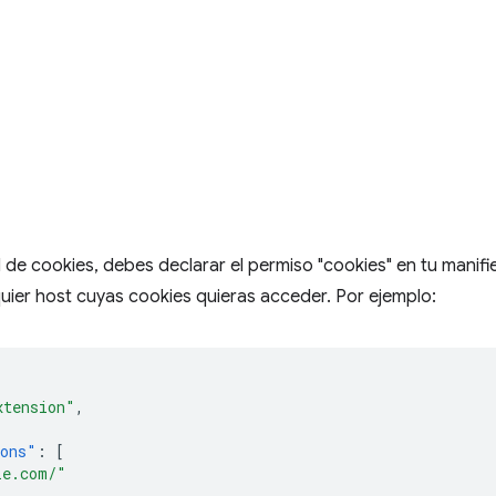
o
I de cookies, debes declarar el permiso "cookies" en tu manifi
uier host cuyas cookies quieras acceder. Por ejemplo:
xtension"
,
ions"
:
[
le.com/"