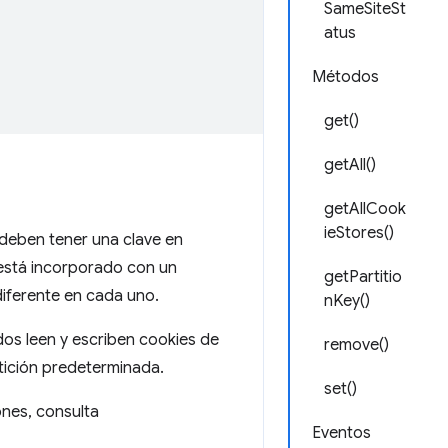
SameSiteSt
atus
Métodos
get()
getAll()
getAllCook
ieStores()
 deben tener una clave en
 A está incorporado con un
getPartitio
 diferente en cada uno.
nKey()
dos leen y escriben cookies de
remove()
tición predeterminada.
set()
ones, consulta
Eventos