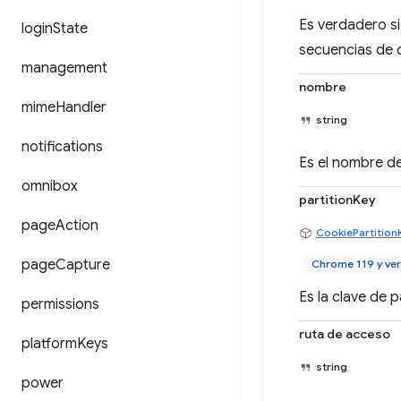
Es verdadero si
login
State
secuencias de 
management
nombre
mime
Handler
string
notifications
Es el nombre de
omnibox
partitionKey
page
Action
CookiePartition
page
Capture
Chrome 119 y ver
Es la clave de p
permissions
ruta de acceso
platform
Keys
string
power