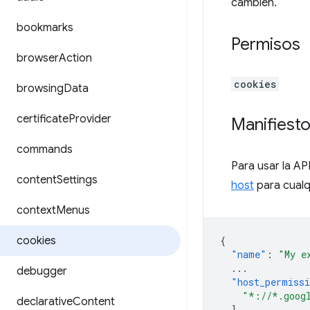
cambien.
bookmarks
Permisos
browser
Action
cookies
browsing
Data
certificate
Provider
Manifiest
commands
Para usar la AP
content
Settings
host
para cualq
context
Menus
cookies
{
"name"
:
"My e
...
debugger
"host_permiss
"*://*.goog
declarative
Content
],