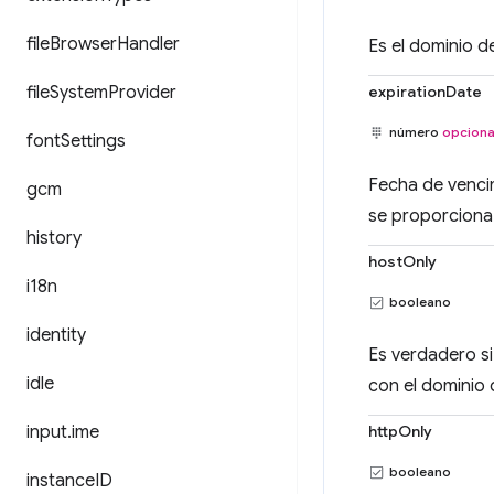
file
Browser
Handler
Es el dominio d
file
System
Provider
expirationDate
número
opciona
font
Settings
Fecha de venci
gcm
se proporciona 
history
hostOnly
i18n
booleano
identity
Es verdadero si
idle
con el dominio 
input
.
ime
httpOnly
booleano
instance
ID