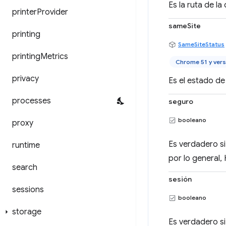
Es la ruta de la
printer
Provider
sameSite
printing
SameSiteStatus
printing
Metrics
Chrome 51 y vers
privacy
Es el estado de 
processes
seguro
booleano
proxy
Es verdadero si
runtime
por lo general,
search
sesión
sessions
booleano
storage
Es verdadero si