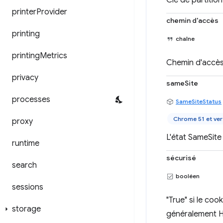
Clé de partition
printer
Provider
chemin d'accès
printing
chaîne
printing
Metrics
Chemin d'accès
privacy
sameSite
processes
SameSiteStatus
Chrome 51 et ver
proxy
L'état SameSite
runtime
sécurisé
search
booléen
sessions
"True" si le co
storage
généralement H