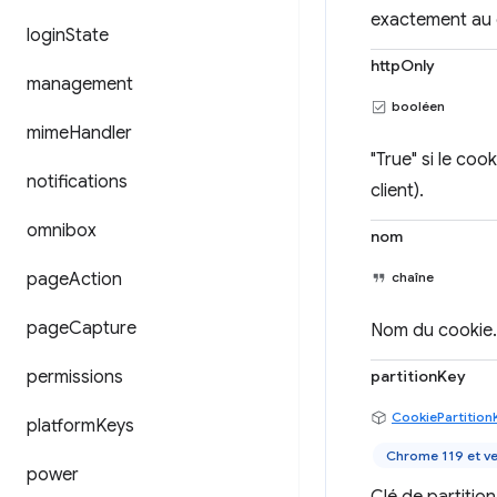
exactement au 
login
State
httpOnly
management
booléen
mime
Handler
"True" si le co
notifications
client).
omnibox
nom
page
Action
chaîne
page
Capture
Nom du cookie.
permissions
partitionKey
CookiePartition
platform
Keys
Chrome 119 et ve
power