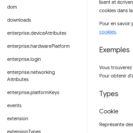
lisent et écriv
dom
cookies dans la
downloads
Pour en savoir 
cookies
.
enterprise
.
device
Attributes
enterprise
.
hardware
Platform
Exemples
enterprise
.
login
Vous trouverez 
enterprise
.
networking
Pour obtenir d'
Attributes
Types
enterprise
.
platform
Keys
events
Cookie
extension
Représente des
extension
Types