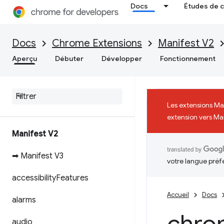
Docs
Études de 
Docs
Chrome Extensions
Manifest V2
Aperçu
Débuter
Développer
Fonctionnement
Les extensions Ma
extension vers Mani
Manifest V2
➡ Manifest V3
votre langue préf
accessibility
Features
Accueil
Docs
alarms
audio