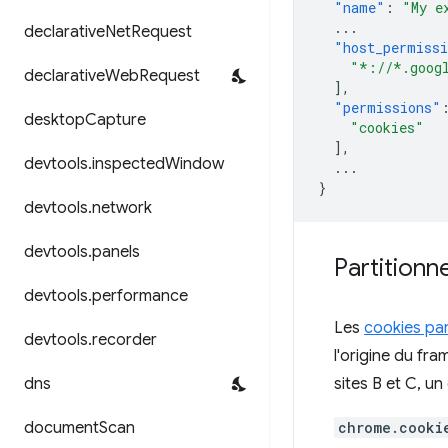
"name"
:
"My e
...
declarative
Net
Request
"host_permiss
"*://*.goog
declarative
Web
Request
],
"permissions"
desktop
Capture
"cookies"
],
devtools
.
inspected
Window
...
}
devtools
.
network
devtools
.
panels
Partition
devtools
.
performance
Les
cookies par
devtools
.
recorder
l'origine du fra
dns
sites B et C, u
document
Scan
chrome.cooki