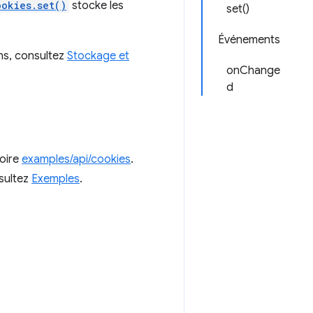
ookies.set()
stocke les
set()
Événements
ons, consultez
Stockage et
onChange
d
toire
examples/api/cookies
.
nsultez
Exemples
.