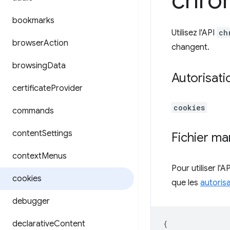
chro
bookmarks
Utilisez l'API
ch
browser
Action
changent.
browsing
Data
Autorisati
certificate
Provider
cookies
commands
content
Settings
Fichier ma
context
Menus
Pour utiliser l'
cookies
que les
autoris
debugger
declarative
Content
{