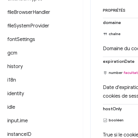
PROPRIÉTÉS
file
Browser
Handler
domaine
file
System
Provider
chaîne
font
Settings
Domaine du coo
gcm
expirationDate
history
number
facultat
i18n
Date d'expirati
identity
cookies de sess
idle
hostOnly
input
.
ime
booléen
instance
ID
True si le cook