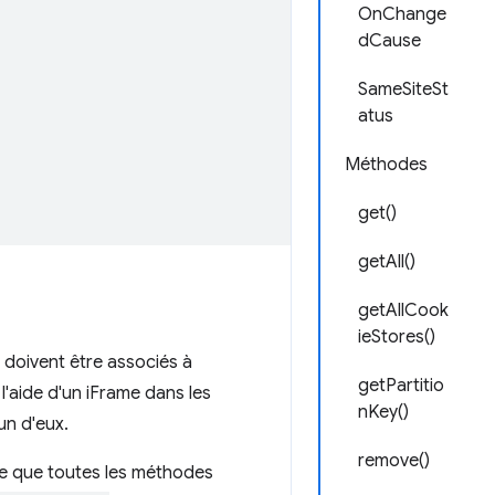
OnChange
dCause
SameSiteSt
atus
Méthodes
get()
getAll()
getAllCook
ieStores()
 doivent être associés à
getPartitio
 l'aide d'un iFrame dans les
nKey()
un d'eux.
remove()
fie que toutes les méthodes