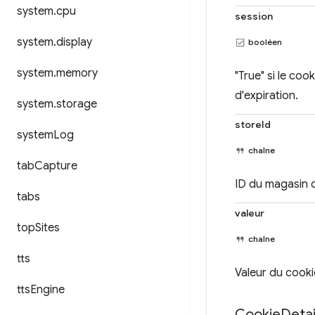
system
.
cpu
session
system
.
display
booléen
system
.
memory
"True" si le co
d'expiration.
system
.
storage
storeId
system
Log
chaîne
tab
Capture
ID du magasin d
tabs
valeur
top
Sites
chaîne
tts
Valeur du cooki
tts
Engine
Cookie
Detai