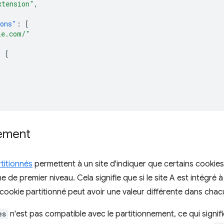
xtension"
,
ions"
:
[
le.com/"
:
[
nement
titionnés
permettent à un site d'indiquer que certains cookies
me de premier niveau. Cela signifie que si le site A est intégré à
n cookie partitionné peut avoir une valeur différente dans chac
es
n'est pas compatible avec le partitionnement, ce qui signi