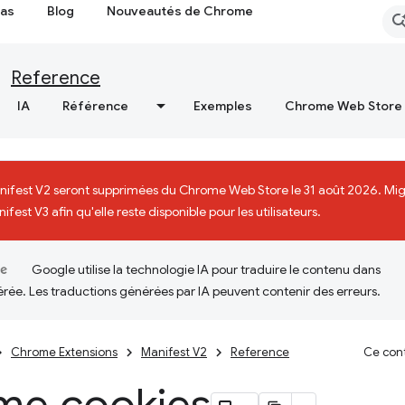
cas
Blog
Nouveautés de Chrome
Reference
IA
Référence
Exemples
Chrome Web Store
nifest V2 seront supprimées du Chrome Web Store le 31 août 2026. Mi
fest V3 afin qu'elle reste disponible pour les utilisateurs.
Google utilise la technologie IA pour traduire le contenu dans
érée. Les traductions générées par IA peuvent contenir des erreurs.
Chrome Extensions
Manifest V2
Reference
Ce cont