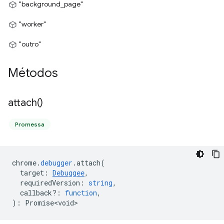
"background_page"
"worker"
"outro"
Métodos
attach(
)
Promessa
chrome
.
debugger
.
attach
(
target
:
Debuggee
,
requiredVersion
:
string
,
callback?
:
function
,
)
:
Promise<void>