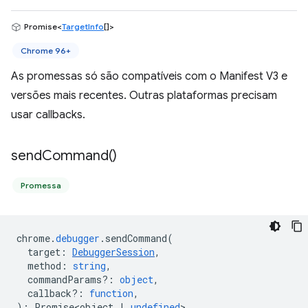
Promise<
TargetInfo
[]>
Chrome 96+
As promessas só são compatíveis com o Manifest V3 e
versões mais recentes. Outras plataformas precisam
usar callbacks.
send
Command(
)
Promessa
chrome
.
debugger
.
sendCommand
(
target
:
DebuggerSession
,
method
:
string
,
commandParams?
:
object
,
callback?
:
function
,
)
:
Promise<object
|
undefined
>