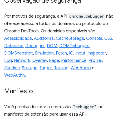
Observação de segurança
Por motivos de segurança, a API
chrome.debugger
não
oferece acesso a todos os domínios do protocolo do
Chrome DevTools. Os domínios disponíveis são:
Acessibilidade
,
Auditorias
,
CacheStorage
,
Console
,
CSS
,
Database
,
Debugger
,
DOM
,
DOMDebugger
,
DOMSnapshot
,
Emulation
,
Fetch
,
IO
,
Input
,
Inspector
,
Log
,
Network
,
Overlay
,
Page
,
Performance
,
Profiler
,
Runtime
,
Storage
,
Target
,
Tracing
,
WebAudio
e
WebAuthn
.
Manifesto
Você precisa declarar a permissão
"debugger"
no
manifesto da extensão para usar essa API.