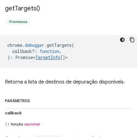
get
Targets(
)
Promessa
chrome
.
debugger
.
getTargets
(
callback?
:
function
,
)
:
Promise<
TargetInfo
[]
>
Retorna a lista de destinos de depuração disponíveis.
PARÂMETROS
callback
função
opcional