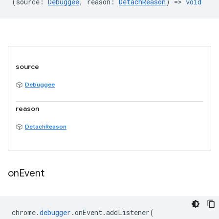
(
source
:
Debuggee
,
reason
:
DetachReason
) =>
void
source
Debuggee
reason
DetachReason
on
Event
chrome
.
debugger
.
onEvent
.
addListener
(