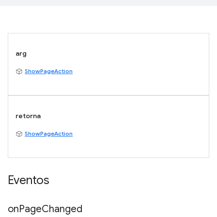
arg
ShowPageAction
retorna
ShowPageAction
Eventos
on
Page
Changed