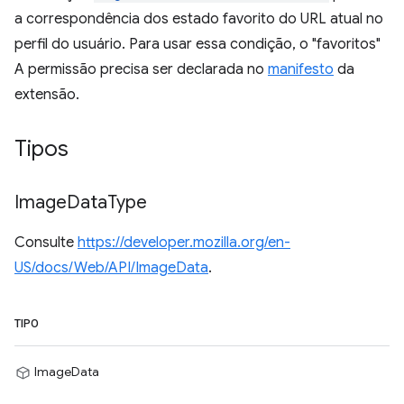
a correspondência dos estado favorito do URL atual no
perfil do usuário. Para usar essa condição, o "favoritos"
A permissão precisa ser declarada no
manifesto
da
extensão.
Tipos
Image
Data
Type
Consulte
https://developer.mozilla.org/en-
US/docs/Web/API/ImageData
.
TIPO
ImageData