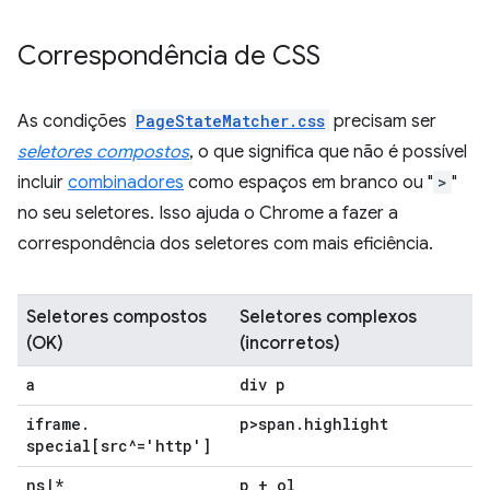
Correspondência de CSS
As condições
PageStateMatcher.css
precisam ser
seletores compostos
, o que significa que não é possível
incluir
combinadores
como espaços em branco ou "
>
"
no seu seletores. Isso ajuda o Chrome a fazer a
correspondência dos seletores com mais eficiência.
Seletores compostos
Seletores complexos
(OK)
(incorretos)
a
div p
iframe
.
p>span
.
highlight
special[src^='http']
ns
|
*
p + ol