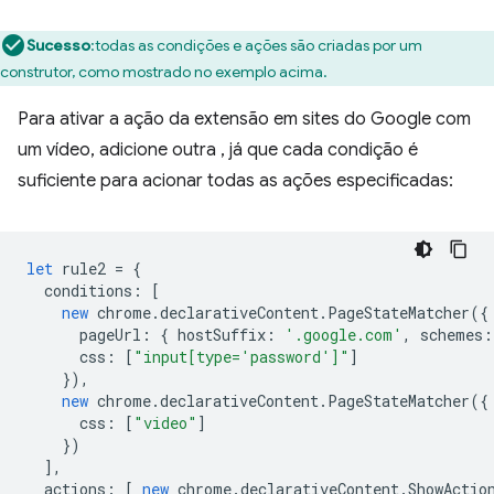
Sucesso
:todas as condições e ações são criadas por um
construtor, como mostrado no exemplo acima.
Para ativar a ação da extensão em sites do Google com
um vídeo, adicione outra , já que cada condição é
suficiente para acionar todas as ações especificadas:
let
rule2
=
{
conditions
:
[
new
chrome
.
declarativeContent
.
PageStateMatcher
({
pageUrl
:
{
hostSuffix
:
'.google.com'
,
schemes
:
css
:
[
"input[type='password']"
]
}),
new
chrome
.
declarativeContent
.
PageStateMatcher
({
css
:
[
"video"
]
})
],
actions
:
[
new
chrome
.
declarativeContent
.
ShowActio