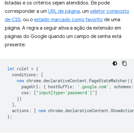
listadas e os critérios sejam atendidos. Ele pode
corresponder a um
URL de página
, um
seletor composto
de CSS
. ou o
estado marcado como favorito
de uma
página. A regra a seguir ativa a ação da extensão em
páginas do Google quando um campo de senha está
presente:
let
rule1
=
{
conditions
:
[
new
chrome
.
declarativeContent
.
PageStateMatcher
({
pageUrl
:
{
hostSuffix
:
'.google.com'
,
schemes
:
css
:
[
"input[type='password']"
]
})
],
actions
:
[
new
chrome
.
declarativeContent
.
ShowActio
};