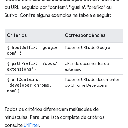
ou URL, seguido por "contém", "igual a", "prefixo" ou
Sufixo. Confira alguns exemplos na tabela a seguir:
Critérios
Correspondências
{ host
Suffix: 'google
.
Todos os URLs do Google
com' }
{ path
Prefix: '
/
docs
/
URLs de documentos de
extensions'
}
extensão
{ url
Contains:
Todos os URLs de documentos
'developer
.
chrome
.
do Chrome Developers
com'
}
Todos os critérios diferenciam maiúsculas de
minúsculas. Para uma lista completa de critérios,
consulte
UrlFilter
.