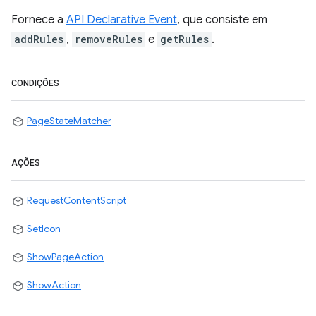
Fornece a
API Declarative Event
, que consiste em
addRules
,
removeRules
e
getRules
.
CONDIÇÕES
PageStateMatcher
AÇÕES
RequestContentScript
SetIcon
ShowPageAction
ShowAction