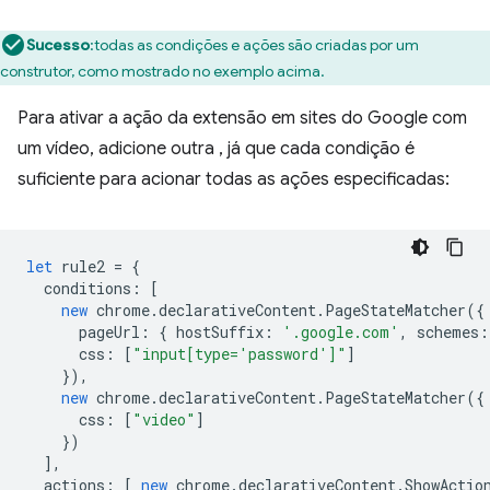
Sucesso
:todas as condições e ações são criadas por um
construtor, como mostrado no exemplo acima.
Para ativar a ação da extensão em sites do Google com
um vídeo, adicione outra , já que cada condição é
suficiente para acionar todas as ações especificadas:
let
rule2
=
{
conditions
:
[
new
chrome
.
declarativeContent
.
PageStateMatcher
({
pageUrl
:
{
hostSuffix
:
'.google.com'
,
schemes
:
css
:
[
"input[type='password']"
]
}),
new
chrome
.
declarativeContent
.
PageStateMatcher
({
css
:
[
"video"
]
})
],
actions
:
[
new
chrome
.
declarativeContent
.
ShowActio