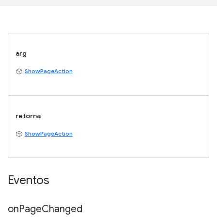
arg
ShowPageAction
retorna
ShowPageAction
Eventos
on
Page
Changed