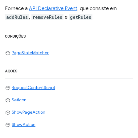
Fornece a
API Declarative Event
, que consiste em
addRules
,
removeRules
e
getRules
.
CONDIÇÕES
PageStateMatcher
AÇÕES
RequestContentScript
SetIcon
ShowPageAction
ShowAction