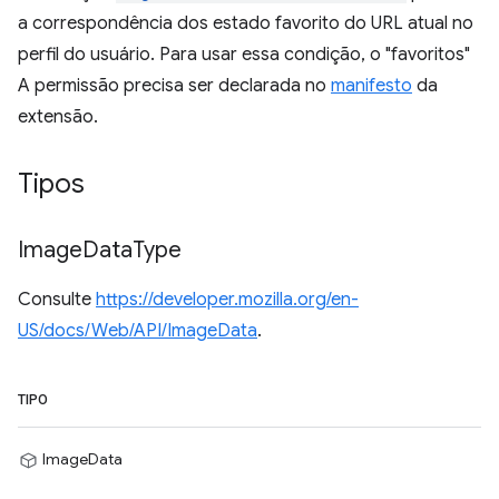
a correspondência dos estado favorito do URL atual no
perfil do usuário. Para usar essa condição, o "favoritos"
A permissão precisa ser declarada no
manifesto
da
extensão.
Tipos
Image
Data
Type
Consulte
https://developer.mozilla.org/en-
US/docs/Web/API/ImageData
.
TIPO
ImageData