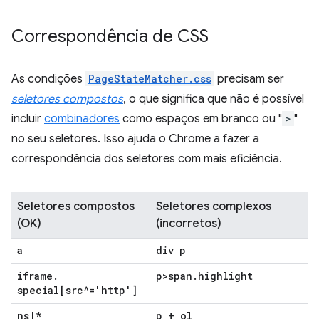
Correspondência de CSS
As condições
PageStateMatcher.css
precisam ser
seletores compostos
, o que significa que não é possível
incluir
combinadores
como espaços em branco ou "
>
"
no seu seletores. Isso ajuda o Chrome a fazer a
correspondência dos seletores com mais eficiência.
Seletores compostos
Seletores complexos
(OK)
(incorretos)
a
div p
iframe
.
p>span
.
highlight
special[src^='http']
ns
|
*
p + ol