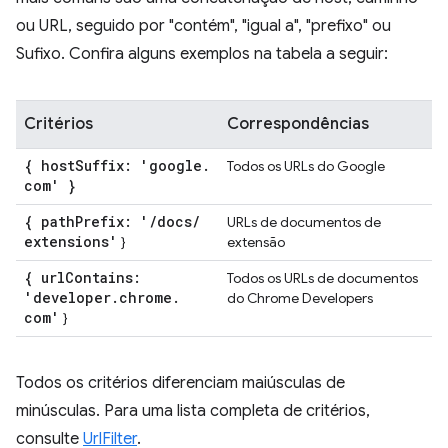
ou URL, seguido por "contém", "igual a", "prefixo" ou
Sufixo. Confira alguns exemplos na tabela a seguir:
Critérios
Correspondências
{ host
Suffix: 'google
.
Todos os URLs do Google
com' }
{ path
Prefix: '
/
docs
/
URLs de documentos de
extensions'
}
extensão
{ url
Contains:
Todos os URLs de documentos
'developer
.
chrome
.
do Chrome Developers
com'
}
Todos os critérios diferenciam maiúsculas de
minúsculas. Para uma lista completa de critérios,
consulte
UrlFilter
.