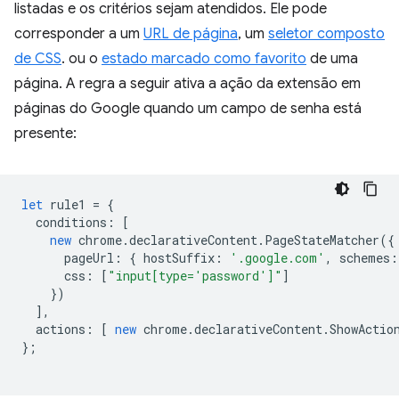
listadas e os critérios sejam atendidos. Ele pode
corresponder a um
URL de página
, um
seletor composto
de CSS
. ou o
estado marcado como favorito
de uma
página. A regra a seguir ativa a ação da extensão em
páginas do Google quando um campo de senha está
presente:
let
rule1
=
{
conditions
:
[
new
chrome
.
declarativeContent
.
PageStateMatcher
({
pageUrl
:
{
hostSuffix
:
'.google.com'
,
schemes
:
css
:
[
"input[type='password']"
]
})
],
actions
:
[
new
chrome
.
declarativeContent
.
ShowActio
};