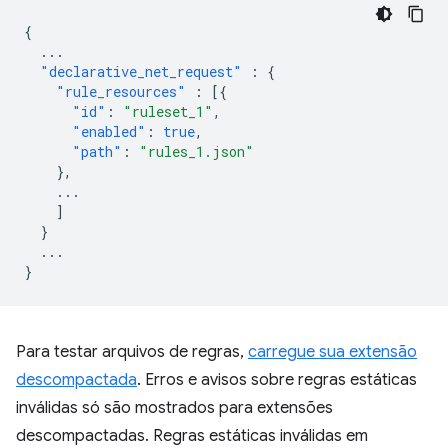
{
...
"declarative_net_request"
:
{
"rule_resources"
:
[{
"id"
:
"ruleset_1"
,
"enabled"
:
true
,
"path"
:
"rules_1.json"
},
...
]
}
...
}
Para testar arquivos de regras,
carregue sua extensão
descompactada
. Erros e avisos sobre regras estáticas
inválidas só são mostrados para extensões
descompactadas. Regras estáticas inválidas em