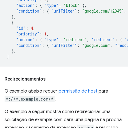
"action"
:
{
"type"
:
"block"
},
"condition"
:
{
"urlFilter"
:
"google.com/12345"
,
},
{
"id"
:
4
,
"priority"
:
1
,
"action"
:
{
"type"
:
"redirect"
,
"redirect"
:
{
"
"condition"
:
{
"urlFilter"
:
"google.com"
,
"reso
},
]
Redirecionamentos
O exemplo abaixo requer
permissão de host
para
*://*.example.com/*
.
O exemplo a seguir mostra como redirecionar uma
solicitação de example.com para uma página na própria
extensão. O caminho da extensão
/a.jpg
é resolvido