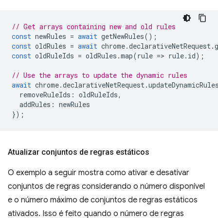
// Get arrays containing new and old rules
const
newRules
=
await
getNewRules
();
const
oldRules
=
await
chrome
.
declarativeNetRequest
.
const
oldRuleIds
=
oldRules
.
map
(
rule
=
>
rule
.
id
);
// Use the arrays to update the dynamic rules
await
chrome
.
declarativeNetRequest
.
updateDynamicRule
removeRuleIds
:
oldRuleIds
,
addRules
:
newRules
});
Atualizar conjuntos de regras estáticos
O exemplo a seguir mostra como ativar e desativar
conjuntos de regras considerando o número disponível
e o número máximo de conjuntos de regras estáticos
ativados. Isso é feito quando o número de regras