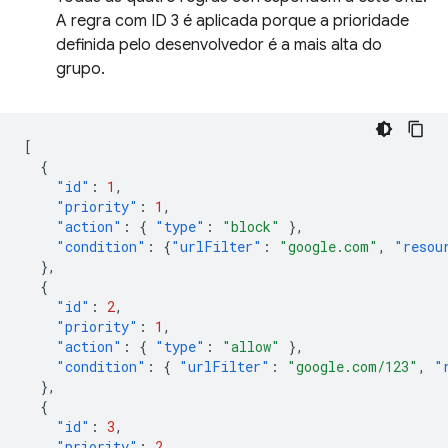
A regra com ID 3 é aplicada porque a prioridade
definida pelo desenvolvedor é a mais alta do
grupo.
[
{
"id"
:
1
,
"priority"
:
1
,
"action"
:
{
"type"
:
"block"
},
"condition"
:
{
"urlFilter"
:
"google.com"
,
"resou
},
{
"id"
:
2
,
"priority"
:
1
,
"action"
:
{
"type"
:
"allow"
},
"condition"
:
{
"urlFilter"
:
"google.com/123"
,
"
},
{
"id"
:
3
,
"priority"
:
2
,