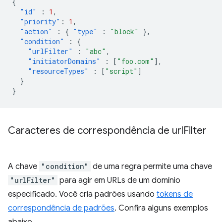
{
"id"
:
1
,
"priority"
:
1
,
"action"
:
{
"type"
:
"block"
},
"condition"
:
{
"urlFilter"
:
"abc"
,
"initiatorDomains"
:
[
"foo.com"
],
"resourceTypes"
:
[
"script"
]
}
}
Caracteres de correspondência de url
Filter
A chave
"condition"
de uma regra permite uma chave
"urlFilter"
para agir em URLs de um domínio
especificado. Você cria padrões usando
tokens de
correspondência de padrões
. Confira alguns exemplos