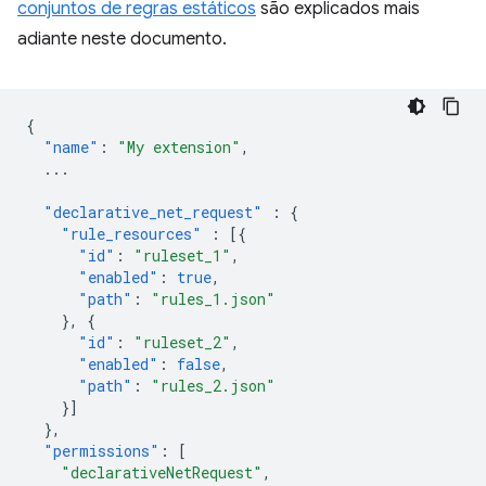
conjuntos de regras estáticos
são explicados mais
adiante neste documento.
{
"name"
:
"My extension"
,
...
"declarative_net_request"
:
{
"rule_resources"
:
[{
"id"
:
"ruleset_1"
,
"enabled"
:
true
,
"path"
:
"rules_1.json"
},
{
"id"
:
"ruleset_2"
,
"enabled"
:
false
,
"path"
:
"rules_2.json"
}]
},
"permissions"
:
[
"declarativeNetRequest"
,