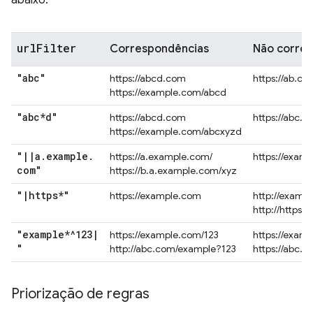
abaixo.
url
Filter
Correspondências
Não corre
"abc"
https://abcd.com
https://ab.co
https://example.com/abcd
"abc*d"
https://abcd.com
https://abc.
https://example.com/abcxyzd
"
|
|
a
.
example
.
https://a.example.com/
https://exam
com"
https://b.a.example.com/xyz
"
|
https*"
https://example.com
http://examp
http://https.
"example*^123
|
https://example.com/123
https://exam
"
http://abc.com/example?123
https://abc.
Priorização de regras