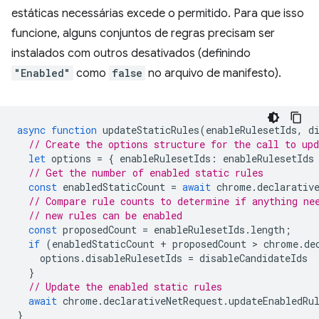
estáticas necessárias excede o permitido. Para que isso
funcione, alguns conjuntos de regras precisam ser
instalados com outros desativados (definindo
"Enabled"
como
false
no arquivo de manifesto).
async
function
updateStaticRules
(
enableRulesetIds
,
d
// Create the options structure for the call to up
let
options
=
{
enableRulesetIds
:
enableRulesetIds
// Get the number of enabled static rules
const
enabledStaticCount
=
await
chrome
.
declarativ
// Compare rule counts to determine if anything ne
// new rules can be enabled
const
proposedCount
=
enableRulesetIds
.
length
;
if
(
enabledStaticCount
+
proposedCount
 > 
chrome
.
de
options
.
disableRulesetIds
=
disableCandidateIds
}
// Update the enabled static rules
await
chrome
.
declarativeNetRequest
.
updateEnabledRu
}