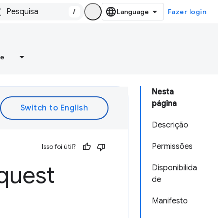
/
Fazer login
re
Nesta
página
Descrição
Permissões
Isso foi útil?
quest
Disponibilida
de
Manifesto