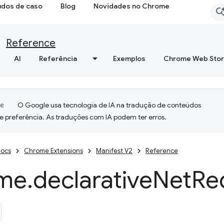
udos de caso
Blog
Novidades no Chrome
Reference
AI
Referência
Exemplos
Chrome Web Sto
O Google usa tecnologia de IA na tradução de conteúdos
e preferência. As traduções com IA podem ter erros.
ocs
Chrome Extensions
Manifest V2
Reference
me
.
declarative
Net
Re