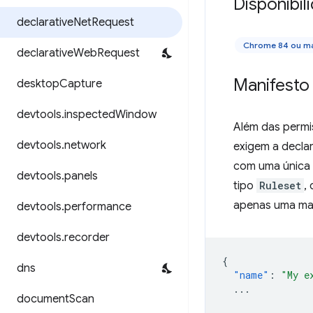
Disponibil
declarative
Net
Request
Chrome 84 ou ma
declarative
Web
Request
Manifesto
desktop
Capture
devtools
.
inspected
Window
Além das permis
devtools
.
network
exigem a decla
com uma única
devtools
.
panels
tipo
Ruleset
,
apenas uma mat
devtools
.
performance
devtools
.
recorder
{
dns
"name"
:
"My e
...
document
Scan