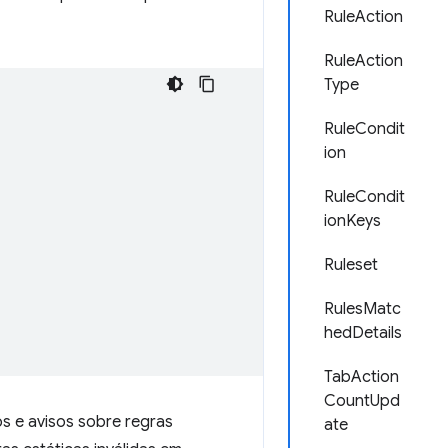
RuleAction
RuleAction
Type
RuleCondit
ion
RuleCondit
ionKeys
Ruleset
RulesMatc
hedDetails
TabAction
CountUpd
ros e avisos sobre regras
ate