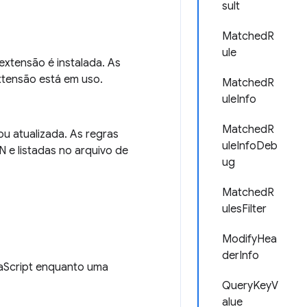
sult
MatchedR
ule
xtensão é instalada. As
tensão está em uso.
MatchedR
uleInfo
MatchedR
u atualizada. As regras
uleInfoDeb
 e listadas no arquivo de
ug
MatchedR
ulesFilter
ModifyHea
derInfo
aScript enquanto uma
QueryKeyV
alue