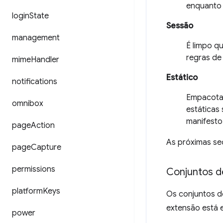
enquanto 
login
State
Sessão
management
É limpo q
regras de
mime
Handler
Estático
notifications
Empacotad
omnibox
estáticas
manifesto
page
Action
As próximas se
page
Capture
permissions
Conjuntos d
platform
Keys
Os conjuntos d
extensão está 
power