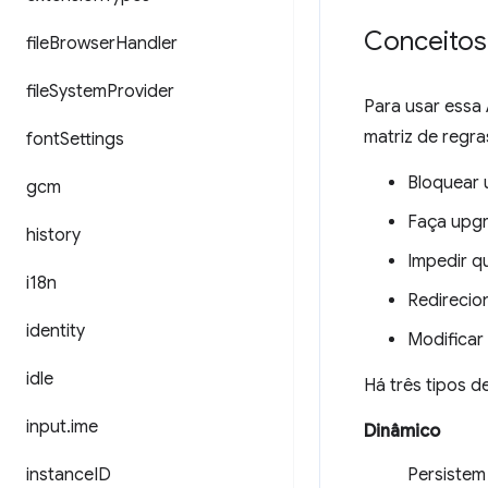
Conceitos
file
Browser
Handler
file
System
Provider
Para usar essa
matriz de regra
font
Settings
Bloquear 
gcm
Faça upgr
history
Impedir q
i18n
Redirecio
identity
Modificar
idle
Há três tipos d
input
.
ime
Dinâmico
instance
ID
Persistem