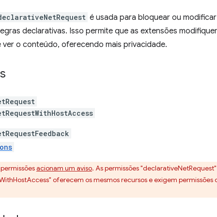
declarativeNetRequest
é usada para bloquear ou modificar 
egras declarativas. Isso permite que as extensões modifique
e ver o conteúdo, oferecendo mais privacidade.
s
etRequest
etRequestWithHostAccess
etRequestFeedback
ons
 permissões
acionam um aviso
. As permissões "declarativeNetRequest"
ithHostAccess" oferecem os mesmos recursos e exigem permissões de h