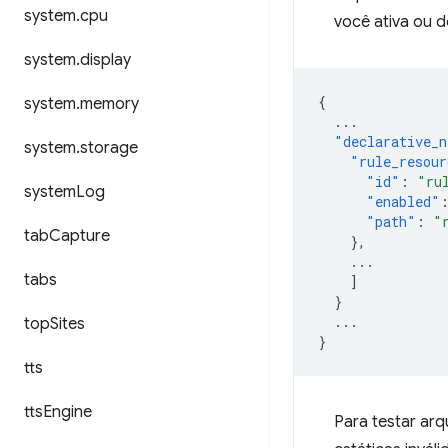
system
.
cpu
você ativa ou 
system
.
display
{
system
.
memory
...
"declarative_n
system
.
storage
"rule_resour
"id"
:
"ru
system
Log
"enabled"
"path"
:
"
tab
Capture
},
...
tabs
]
}
...
top
Sites
}
tts
tts
Engine
Para testar arq