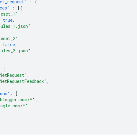
et_request"
:
{
ces"
:
[{
leset_1"
,
:
true
,
rules_1.json"
leset_2"
,
:
false
,
rules_2.json"
:
[
NetRequest"
,
NetRequestFeedback"
,
ions"
:
[
.blogger.com/*"
,
oogle.com/*"