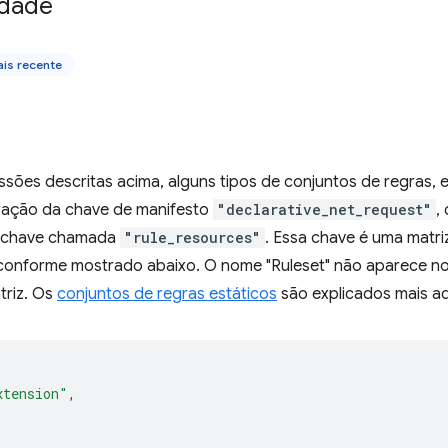
idade
is recente
sões descritas acima, alguns tipos de conjuntos de regras, 
ração da chave de manifesto
"declarative_net_request"
,
 chave chamada
"rule_resources"
. Essa chave é uma matri
 conforme mostrado abaixo. O nome "Ruleset" não aparece n
riz. Os
conjuntos de regras estáticos
são explicados mais a
xtension"
,