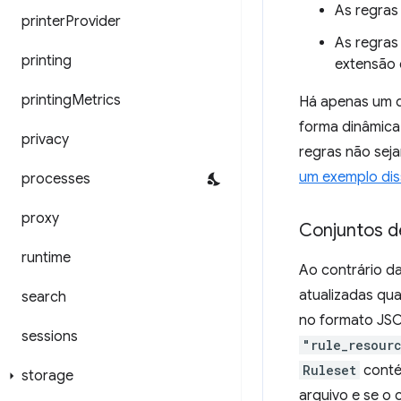
As regras
printer
Provider
As regras
printing
extensão é
printing
Metrics
Há apenas um d
forma dinâmic
privacy
regras não seja
um exemplo di
processes
proxy
Conjuntos d
runtime
Ao contrário da
atualizadas qu
search
no formato JSO
sessions
"rule_resour
Ruleset
conté
storage
arquivo e se o 