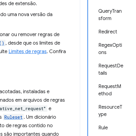
des de extensão.
QueryTran
ndo uma nova versão da
sform
Redirect
ionar ou remover regras de
()
, desde que os limites de
RegexOpti
ulte
Limites de regras
. Confira
ons
RequestDe
tails
RequestM
acotadas, instaladas e
ethod
enados em arquivos de regras
ResourceT
ative_net_request"
e
ype
os
Ruleset
. Um dicionário
to de regras contido no
Rule
mos são importantes quando