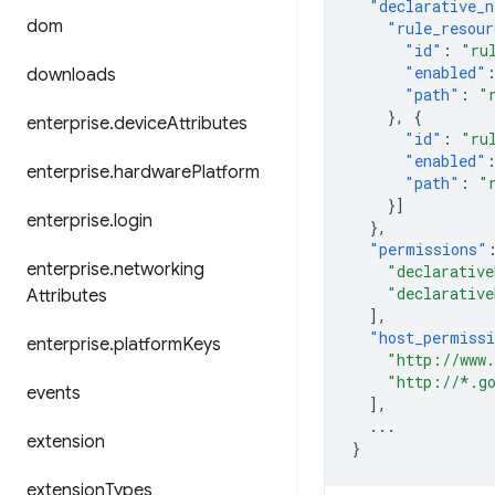
"declarative_n
dom
"rule_resour
"id"
:
"ru
"enabled"
downloads
"path"
:
"
},
{
enterprise
.
device
Attributes
"id"
:
"ru
"enabled"
enterprise
.
hardware
Platform
"path"
:
"
}]
enterprise
.
login
},
"permissions"
enterprise
.
networking
"declarative
"declarative
Attributes
],
"host_permiss
enterprise
.
platform
Keys
"http://www
"http://*.g
events
],
...
extension
}
extension
Types