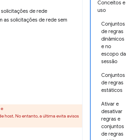
Conceitos e
uso
solicitações de rede
m as solicitações de rede sem
Conjuntos
de regras
dinâmicos
e no
escopo da
sessão
Conjuntos
de regras
estáticos
Ativar e
 e
desativar
ost. No entanto, a última evita avisos
regras e
conjuntos
de regras