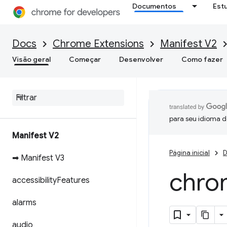
Documentos
Est
Docs
Chrome Extensions
Manifest V2
Visão geral
Começar
Desenvolver
Como fazer
para seu idioma d
Manifest V2
Página inicial
D
➡ Manifest V3
chro
accessibility
Features
alarms
audio