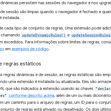
 dinâmicas persistem nas sessões do navegador e nos upgra
 de sessão são limpas quando o navegador é fechado e qua
 instalada.
e cada tipo de conjunto de regras. Uma extensão pode adic
a chamando
updateDynamicRules()
e
updateSessionRules
m excedidos. Para informações sobre limites de regras, cons
sso
em
exemplos de código
.
e regras estáticos
s regras dinâmicas e de sessão, as regras estáticas são emp
ando uma extensão é instalada ou atualizada. Eles são armaz
N, que são indicados à extensão usando as chaves
"declar
ces"
conforme descrito acima
, além de um ou mais dicionári
m um caminho para o arquivo de regras, um ID para o conjun
conjunto de regras está ativado ou desativado. Os dois últi