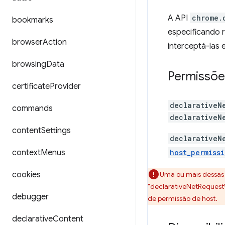
A API
chrome.
bookmarks
especificando r
browser
Action
interceptá-las 
browsing
Data
Permissõe
certificate
Provider
declarativeN
commands
declarativeN
content
Settings
declarativeN
context
Menus
host_permissi
cookies
Uma ou mais dessas
"declarativeNetRequestW
debugger
de permissão de host.
declarative
Content