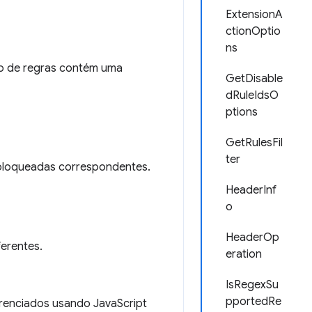
ExtensionA
ctionOptio
ns
to de regras contém uma
GetDisable
dRuleIdsO
ptions
GetRulesFil
ter
 bloqueadas correspondentes.
HeaderInf
o
HeaderOp
ferentes.
eration
IsRegexSu
pportedRe
renciados usando JavaScript