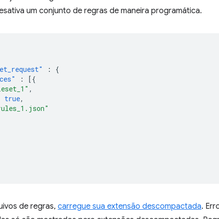
desativa um conjunto de regras de maneira programática.
et_request"
:
{
ces"
:
[{
leset_1"
,
:
true
,
rules_1.json"
uivos de regras,
carregue sua extensão descompactada
. Er