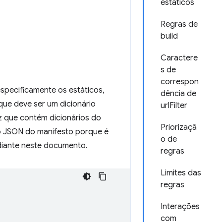
estáticos
Regras de
build
Caractere
s de
correspon
especificamente os estáticos,
dência de
 que deve ser um dicionário
urlFilter
z que contém dicionários do
Priorizaçã
o JSON do manifesto porque é
o de
diante neste documento.
regras
Limites das
regras
Interações
com