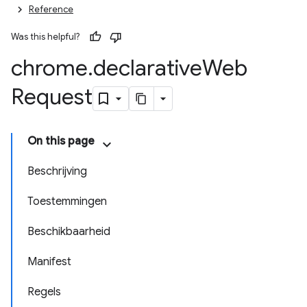
Reference
Was this helpful?
chrome
.
declarative
Web
Request
On this page
Beschrijving
Toestemmingen
Beschikbaarheid
Manifest
Regels