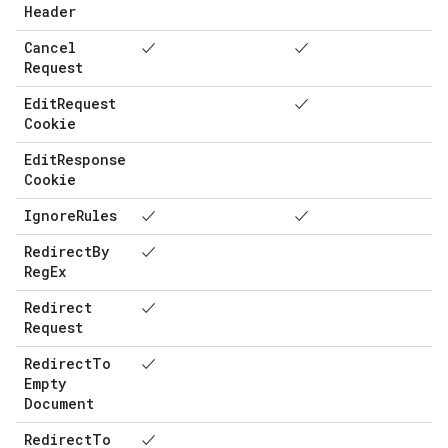
Header
Cancel
✓
✓
Request
Edit
Request
✓
Cookie
Edit
Response
Cookie
Ignore
Rules
✓
✓
Redirect
By
✓
Reg
Ex
Redirect
✓
Request
Redirect
To
✓
Empty
Document
Redirect
To
✓