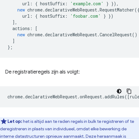
url
:
{
hostSuffix
:
'example.com'
}
}),
new
chrome
.
declarativeWebRequest
.
RequestMatcher
(
url
:
{
hostSuffix
:
'foobar.com'
}
})
],
actions
:
[
new
chrome
.
declarativeWebRequest
.
CancelRequest
()
]
};
De registratieregels zijn als volgt:
chrome
.
declarativeWebRequest
.
onRequest
.
addRules
([
rul
Let op:
het is altijd aan te raden regels in bulk te registreren of te
deregistreren in plaats van individueel, omdat elke bewerking de
interne datastructuren opnieuw aanmaakt. Deze heraanmaak is