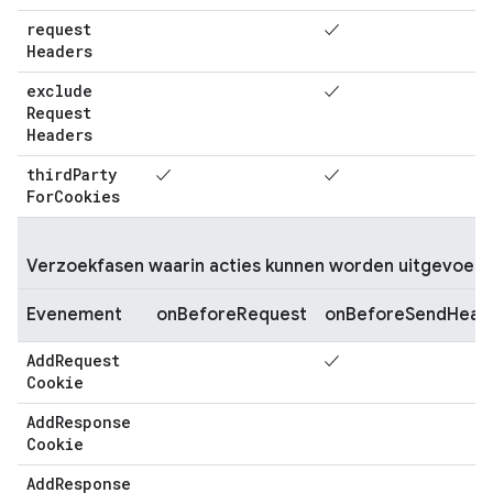
request
✓
Headers
exclude
✓
Request
Headers
third
Party
✓
✓
For
Cookies
Verzoekfasen waarin acties kunnen worden uitgevoerd
Evenement
onBeforeRequest
onBeforeSendHead
Add
Request
✓
Cookie
Add
Response
Cookie
Add
Response