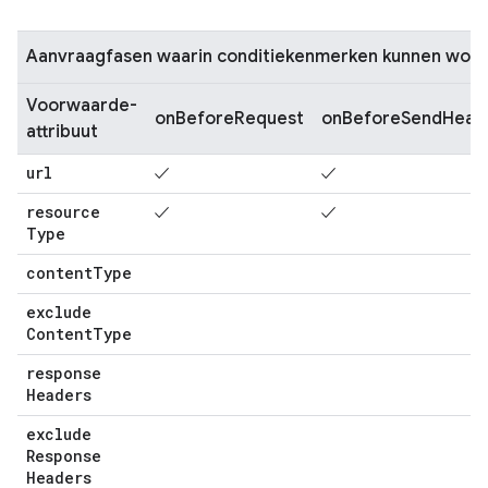
Aanvraagfasen waarin conditiekenmerken kunnen word
Voorwaarde-
onBeforeRequest
onBeforeSendHead
attribuut
url
✓
✓
resource
✓
✓
Type
content
Type
exclude
Content
Type
response
Headers
exclude
Response
Headers