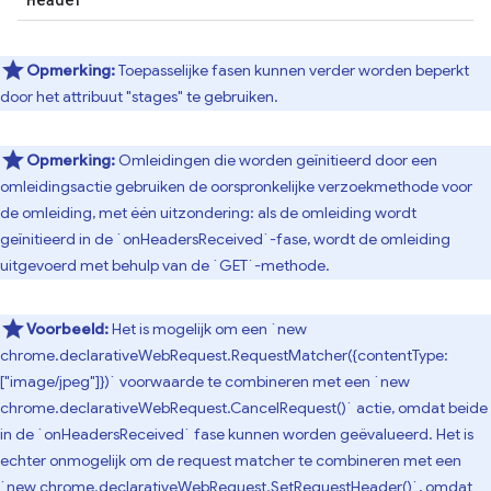
Opmerking:
Toepasselijke fasen kunnen verder worden beperkt
door het attribuut "stages" te gebruiken.
Opmerking:
Omleidingen die worden geïnitieerd door een
omleidingsactie gebruiken de oorspronkelijke verzoekmethode voor
de omleiding, met één uitzondering: als de omleiding wordt
geïnitieerd in de `onHeadersReceived`-fase, wordt de omleiding
uitgevoerd met behulp van de `GET`-methode.
Voorbeeld:
Het is mogelijk om een ​​`new
chrome.declarativeWebRequest.RequestMatcher({contentType:
["image/jpeg"]})` voorwaarde te combineren met een `new
chrome.declarativeWebRequest.CancelRequest()` actie, omdat beide
in de `onHeadersReceived` fase kunnen worden geëvalueerd. Het is
echter onmogelijk om de request matcher te combineren met een
`new chrome.declarativeWebRequest.SetRequestHeader()`, omdat