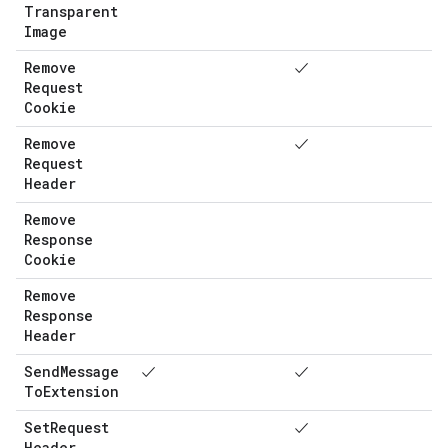
Transparent
Image
Remove
✓
Request
Cookie
Remove
✓
Request
Header
Remove
Response
Cookie
Remove
Response
Header
Send
Message
✓
✓
To
Extension
Set
Request
✓
Header