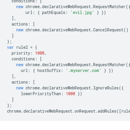
conditions
:
[
new
chrome
.
declarativeWebRequest
.
RequestMatcher
(
url
:
{
pathEquals
:
'evil.jpg'
}
})
],
actions
:
[
new
chrome
.
declarativeWebRequest
.
CancelRequest
()
]
};
var
rule2
=
{
priority
:
1000
,
conditions
:
[
new
chrome
.
declarativeWebRequest
.
RequestMatcher
(
url
:
{
hostSuffix
:
'.myserver.com'
}
})
],
actions
:
[
new
chrome
.
declarativeWebRequest
.
IgnoreRules
({
lowerPriorityThan
:
1000
})
]
};
chrome
.
declarativeWebRequest
.
onRequest
.
addRules
([
rul