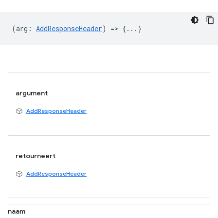
(
arg
:
AddResponseHeader
) => {...}
argument
AddResponseHeader
retourneert
AddResponseHeader
naam