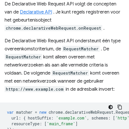
De Declarative Web Request API volgt de concepten
van de
Declarative API
. Je kunt regels registreren voor
het gebeurtenisobject
chrome.declarativeWebRequest.onRequest
.
De Declarative Web Request API ondersteunt één type
overeenkomstcriterium, de
RequestMatcher
. De
RequestMatcher
komt alleen overeen met
netwerkverzoeken als aan alle vermelde criteria is
voldaan. De volgende
RequestMatcher
komt overeen
met een netwerkverzoek wanneer de gebruiker
https://www.example.com
in de adresbalk invoert:
var
matcher
=
new
chrome
.
declarativeWebRequest
.
Reque
url
:
{
hostSuffix
:
'example.com'
,
schemes
:
[
'http
resourceType
:
[
'main_frame'
]