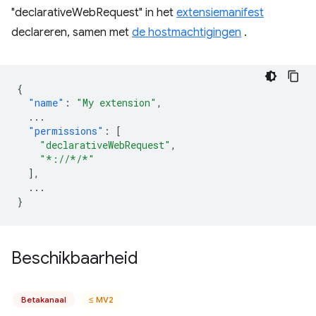
"declarativeWebRequest" in het
extensiemanifest
declareren, samen met
de hostmachtigingen
.
{
"name"
:
"My extension"
,
...
"permissions"
:
[
"declarativeWebRequest"
,
"*://*/*"
],
...
}
Beschikbaarheid
Betakanaal
≤ MV2