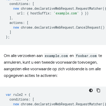
conditions
:
[
new
chrome
.
declarativeWebRequest
.
RequestMatcher
(
url
:
{
hostSuffix
:
'example.com'
}
})
],
actions
:
[
new
chrome
.
declarativeWebRequest
.
CancelRequest
()
]
};
Om alle verzoeken aan
example.com
en
foobar.com
te
annuleren, kunt u een tweede voorwaarde toevoegen,
aangezien elke voorwaarde op zich voldoende is om alle
opgegeven acties te activeren:
var
rule2
=
{
conditions
:
[
new
chrome
.
declarativeWebRequest
.
RequestMatcher
(