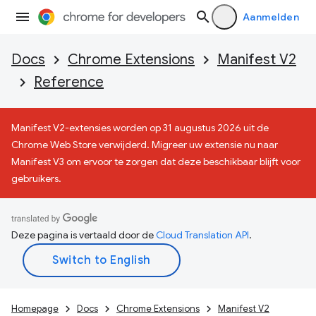
Aanmelden
Docs
Chrome Extensions
Manifest V2
Reference
Manifest V2-extensies worden op 31 augustus 2026 uit de
Chrome Web Store verwijderd. Migreer uw extensie nu naar
Manifest V3 om ervoor te zorgen dat deze beschikbaar blijft voor
gebruikers.
Deze pagina is vertaald door de
Cloud Translation API
.
Homepage
Docs
Chrome Extensions
Manifest V2