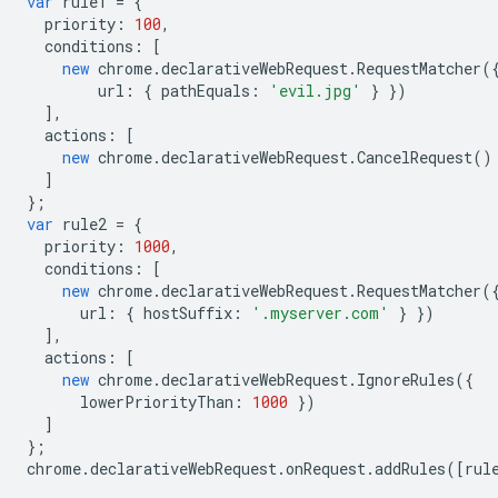
var
rule1
=
{
priority
:
100
,
conditions
:
[
new
chrome
.
declarativeWebRequest
.
RequestMatcher
(
url
:
{
pathEquals
:
'evil.jpg'
}
})
],
actions
:
[
new
chrome
.
declarativeWebRequest
.
CancelRequest
()
]
};
var
rule2
=
{
priority
:
1000
,
conditions
:
[
new
chrome
.
declarativeWebRequest
.
RequestMatcher
(
url
:
{
hostSuffix
:
'.myserver.com'
}
})
],
actions
:
[
new
chrome
.
declarativeWebRequest
.
IgnoreRules
({
lowerPriorityThan
:
1000
})
]
};
chrome
.
declarativeWebRequest
.
onRequest
.
addRules
([
rul