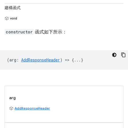
建構函式
void
constructor
函式如下所示：
(
arg
:
AddResponseHeader
) => {...}
arg
AddResponseHeader