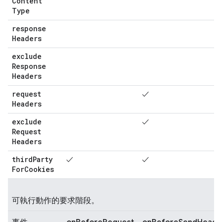
Content
Type
response
Headers
exclude
Response
Headers
request
✓
Headers
exclude
✓
Request
Headers
third
Party
✓
✓
For
Cookies
可執行動作的要求階段。