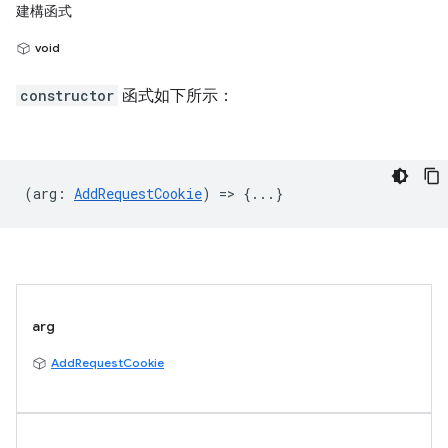
建構函式
void
constructor
函式如下所示：
(
arg
:
AddRequestCookie
) => {...}
arg
AddRequestCookie