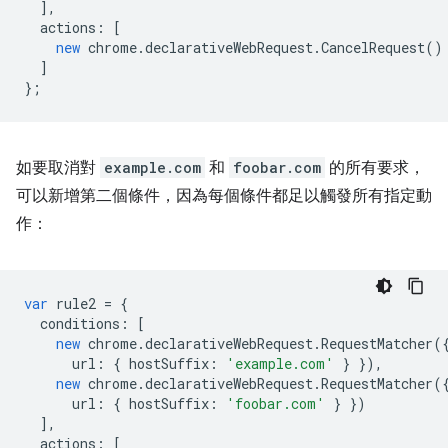
],
actions
:
[
new
chrome
.
declarativeWebRequest
.
CancelRequest
()
]
};
如要取消對
example.com
和
foobar.com
的所有要求，
可以新增第二個條件，因為每個條件都足以觸發所有指定動
作：
var
rule2
=
{
conditions
:
[
new
chrome
.
declarativeWebRequest
.
RequestMatcher
(
url
:
{
hostSuffix
:
'example.com'
}
}),
new
chrome
.
declarativeWebRequest
.
RequestMatcher
(
url
:
{
hostSuffix
:
'foobar.com'
}
})
],
actions
:
[