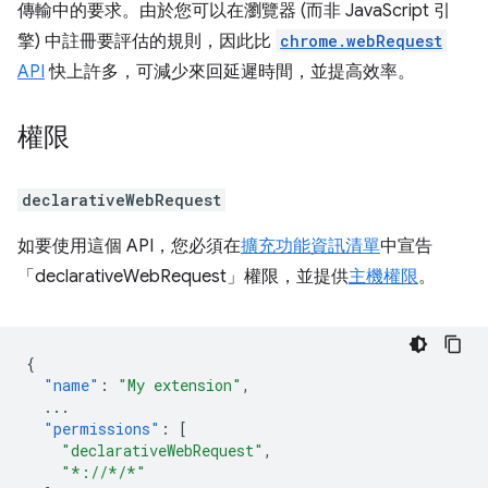
傳輸中的要求。由於您可以在瀏覽器 (而非 JavaScript 引
擎) 中註冊要評估的規則，因此比
chrome.webRequest
API
快上許多，可減少來回延遲時間，並提高效率。
權限
declarativeWebRequest
如要使用這個 API，您必須在
擴充功能資訊清單
中宣告
「declarativeWebRequest」權限，並提供
主機權限
。
{
"name"
:
"My extension"
,
...
"permissions"
:
[
"declarativeWebRequest"
,
"*://*/*"