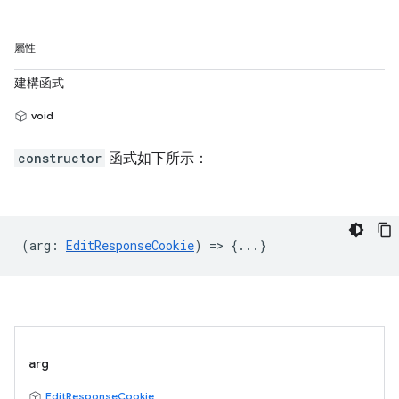
屬性
建構函式
void
constructor
函式如下所示：
(
arg
:
EditResponseCookie
) => {...}
arg
EditResponseCookie