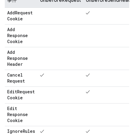
事件
onBeforeRequest
onBeforeSendHeade
Add
Request
✓
Cookie
Add
Response
Cookie
Add
Response
Header
Cancel
✓
✓
Request
Edit
Request
✓
Cookie
Edit
Response
Cookie
Ignore
Rules
✓
✓