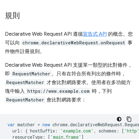
規則
Declarative Web Request API 遵循
宣告式 API
的概念。您
可以向
chrome.declarativeWebRequest.onRequest
事
件物件註冊規則。
Declarative Web Request API 支援單一類型的比對條件，
即
RequestMatcher
。只有在符合所有列出的條件時，
RequestMatcher
才會比對網路要求。使用者在多功能方
塊中輸入
https://www.example.com
時，下列
RequestMatcher
會比對網路要求：
var
matcher
=
new
chrome
.
declarativeWebRequest
.
Reque
url
:
{
hostSuffix
:
'example.com'
,
schemes
:
[
'http
resourceType
:
[
'main_frame'
]