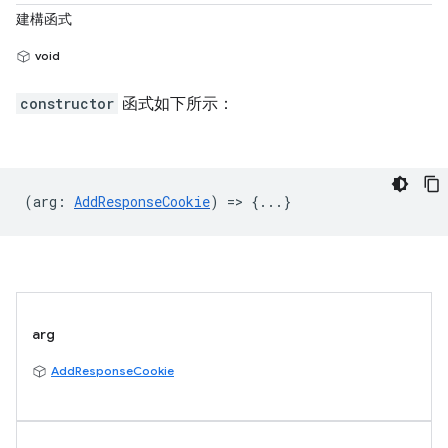
建構函式
void
constructor
函式如下所示：
(
arg
:
AddResponseCookie
) => {...}
arg
AddResponseCookie