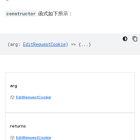
constructor
函式如下所示：
(
arg
:
EditRequestCookie
) => {...}
arg
EditRequestCookie
returns
EditRequestCookie