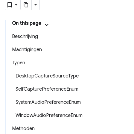
On this page
Beschrijving
Machtigingen
Typen
DesktopCaptureSourceType
SelfCapturePreferenceEnum
SystemAudioPreferenceEnum
WindowAudioPreferenceEnum
Methoden