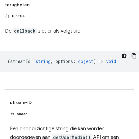
terugbellen
functie
De
callback
ziet er als volgt uit:
(
streamId
:
string
,
options
:
object
) =>
void
stream-ID
snaar
Een ondoorzichtige string die kan worden
doorgegeven aan
getUserMedia()
API om een ​​