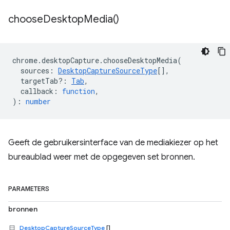
choose
Desktop
Media(
)
chrome
.
desktopCapture
.
chooseDesktopMedia
(
sources
:
DesktopCaptureSourceType
[],
targetTab?
:
Tab
,
callback
:
function
,
)
:
number
Geeft de gebruikersinterface van de mediakiezer op het
bureaublad weer met de opgegeven set bronnen.
PARAMETERS
bronnen
DesktopCaptureSourceType
[]