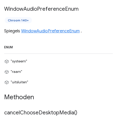
Window
Audio
Preference
Enum
Chroom 140+
Spiegels
WindowAudioPreferenceEnum
.
ENUM
"systeem"
"raam"
"uitsluiten"
Methoden
cancel
Choose
Desktop
Media(
)