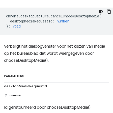
chrome
.
desktopCapture
.
cancelChooseDesktopMedia
(
desktopMediaRequestId
:
number
,
)
:
void
Verbergt het dialoogvenster voor het kiezen van media
op het bureaublad dat wordt weergegeven door
chooseDesktopMedia().
PARAMETERS
desktopMediaRequestId
nummer
Id geretourneerd door chooseDesktopMedia()