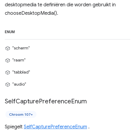
desktopmedia te definiëren die worden gebruikt in
chooseDesktopMedia().
ENUM
"scherm"
"raam"
"tabblad"
"audio"
Self
Capture
Preference
Enum
Chroom 107+
Spiegelt
SelfCapturePreferenceEnum
.