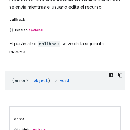
se envía mientras el usuario edita el recurso.
callback
función
opcional
El parámetro
callback
se ve de la siguiente
manera:
(
error?
:
object
) =>
void
error
objeto
opcional