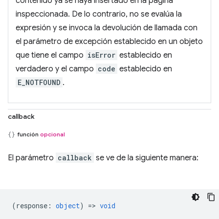
contenido ya se haya insertado en la página
inspeccionada. De lo contrario, no se evalúa la
expresión y se invoca la devolución de llamada con
el parámetro de excepción establecido en un objeto
que tiene el campo
isError
establecido en
verdadero y el campo
code
establecido en
E_NOTFOUND
.
callback
función
opcional
El parámetro
callback
se ve de la siguiente manera:
(
response
:
object
) =>
void