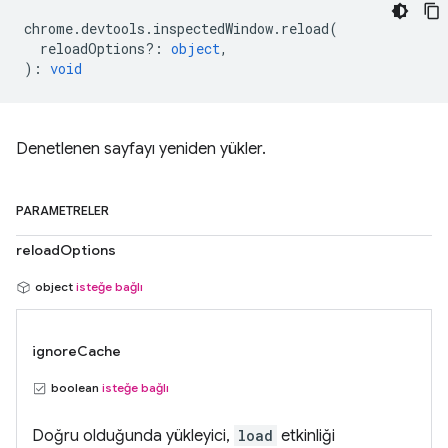
chrome
.
devtools
.
inspectedWindow
.
reload
(
reloadOptions?
:
object
,
)
:
void
Denetlenen sayfayı yeniden yükler.
PARAMETRELER
reloadOptions
object
isteğe bağlı
ignoreCache
boolean
isteğe bağlı
Doğru olduğunda yükleyici,
load
etkinliği