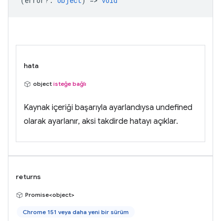
(
error?
:
object
) =>
void
hata
object
isteğe bağlı
Kaynak içeriği başarıyla ayarlandıysa undefined
olarak ayarlanır, aksi takdirde hatayı açıklar.
returns
Promise<object>
Chrome 151 veya daha yeni bir sürüm