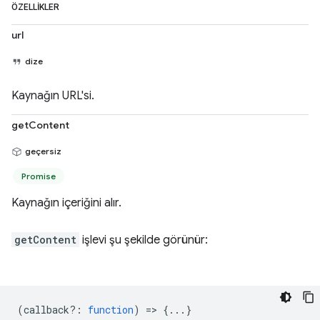
ÖZELLIKLER
url
dize
Kaynağın URL'si.
getContent
geçersiz
Promise
Kaynağın içeriğini alır.
getContent
işlevi şu şekilde görünür:
(
callback?
:
function
) => {...}