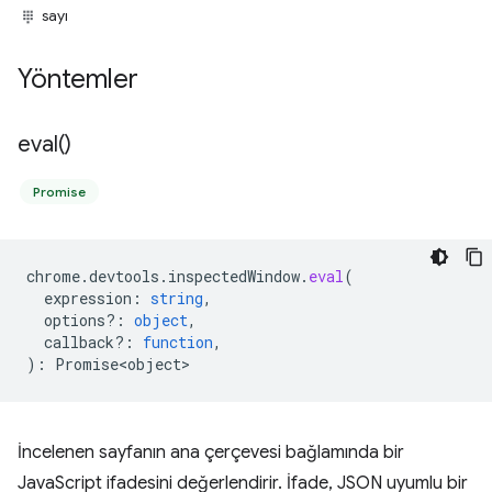
sayı
Yöntemler
eval(
)
Promise
chrome
.
devtools
.
inspectedWindow
.
eval
(
expression
:
string
,
options?
:
object
,
callback?
:
function
,
)
:
Promise<object>
İncelenen sayfanın ana çerçevesi bağlamında bir
JavaScript ifadesini değerlendirir. İfade, JSON uyumlu bir