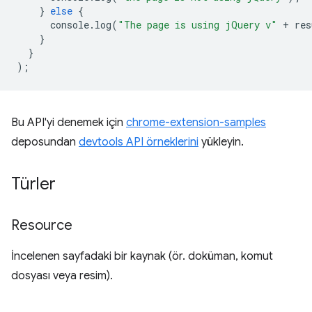
}
else
{
console
.
log
(
"The page is using jQuery v"
+
res
}
}
);
Bu API'yi denemek için
chrome-extension-samples
deposundan
devtools API örneklerini
yükleyin.
Türler
Resource
İncelenen sayfadaki bir kaynak (ör. doküman, komut
dosyası veya resim).