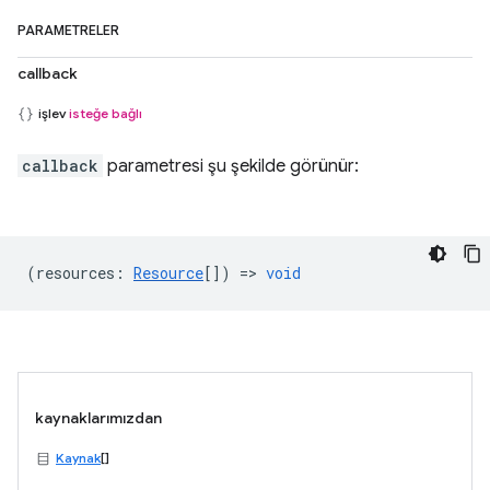
PARAMETRELER
callback
işlev
isteğe bağlı
callback
parametresi şu şekilde görünür:
(
resources
:
Resource
[]) =>
void
kaynaklarımızdan
Kaynak
[]