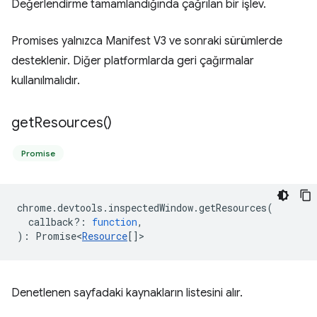
Değerlendirme tamamlandığında çağrılan bir işlev.
Promises yalnızca Manifest V3 ve sonraki sürümlerde
desteklenir. Diğer platformlarda geri çağırmalar
kullanılmalıdır.
get
Resources(
)
Promise
chrome
.
devtools
.
inspectedWindow
.
getResources
(
callback?
:
function
,
)
:
Promise<
Resource
[]
>
Denetlenen sayfadaki kaynakların listesini alır.