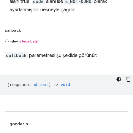
alanı true,
code
alanı ise
E_NOTFOUND
olarak
ayarlanmış bir nesneyle çağrılır.
callback
işlev
isteğe bağlı
callback
parametresi şu şekilde görünür:
(
response
:
object
) =>
void
gönderin