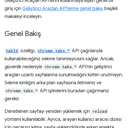
Geliştirici Araçları API'lerini kullanmaya ilişkin genel bir
giriş için
Geliştirici Araçları API'lerine genel bakış
başlıklı
makaleyi inceleyin.
Genel Bakış
tabId
özelliği,
chrome.tabs.*
API çağrılarıyla
kullanabileceğiniz sekme tanımlayıcısını sağlar. Ancak,
güvenlik nedeniyle
chrome.tabs.*
API'nin geliştirici
araçları uzantı sayfalarına sunulmadığını lütfen unutmayın.
Sekme kimliğini arka plan sayfasına iletmeniz ve
chrome.tabs.*
API işlevlerini buradan çağırmanız
gerekir.
Denetlenen sayfayı yeniden yüklemek için
reload
yöntemi kullanılabilir. Ayrıca, arayan kullanıcı aracısı dizesi
için geçersiz kılma, sayfa yüklendiğinde erken enjekte