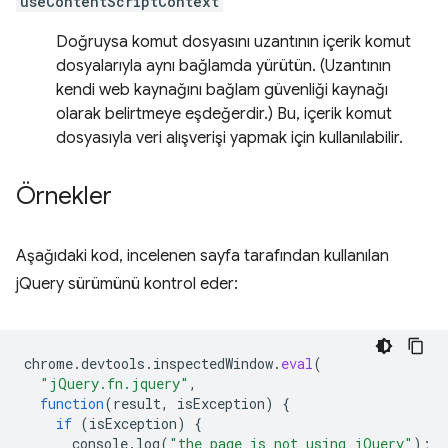
useContentScriptContext
Doğruysa komut dosyasını uzantının içerik komut
dosyalarıyla aynı bağlamda yürütün. (Uzantının
kendi web kaynağını bağlam güvenliği kaynağı
olarak belirtmeye eşdeğerdir.) Bu, içerik komut
dosyasıyla veri alışverişi yapmak için kullanılabilir.
Örnekler
Aşağıdaki kod, incelenen sayfa tarafından kullanılan
jQuery sürümünü kontrol eder:
chrome
.
devtools
.
inspectedWindow
.
eval
(
"jQuery.fn.jquery"
,
function
(
result
,
isException
)
{
if
(
isException
)
{
console
.
log
(
"the page is not using jQuery"
);