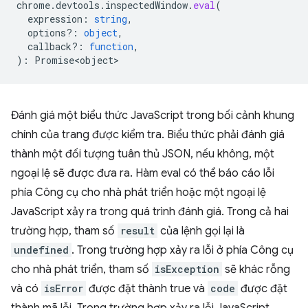
chrome
.
devtools
.
inspectedWindow
.
eval
(
expression
:
string
,
options?
:
object
,
callback?
:
function
,
)
:
Promise<object>
Đánh giá một biểu thức JavaScript trong bối cảnh khung
chính của trang được kiểm tra. Biểu thức phải đánh giá
thành một đối tượng tuân thủ JSON, nếu không, một
ngoại lệ sẽ được đưa ra. Hàm eval có thể báo cáo lỗi
phía Công cụ cho nhà phát triển hoặc một ngoại lệ
JavaScript xảy ra trong quá trình đánh giá. Trong cả hai
trường hợp, tham số
result
của lệnh gọi lại là
undefined
. Trong trường hợp xảy ra lỗi ở phía Công cụ
cho nhà phát triển, tham số
isException
sẽ khác rỗng
và có
isError
được đặt thành true và
code
được đặt