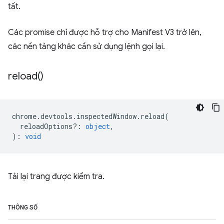
tất.
Các promise chỉ được hỗ trợ cho Manifest V3 trở lên,
các nền tảng khác cần sử dụng lệnh gọi lại.
reload(
)
chrome
.
devtools
.
inspectedWindow
.
reload
(
reloadOptions?
:
object
,
)
:
void
Tải lại trang được kiểm tra.
THÔNG SỐ