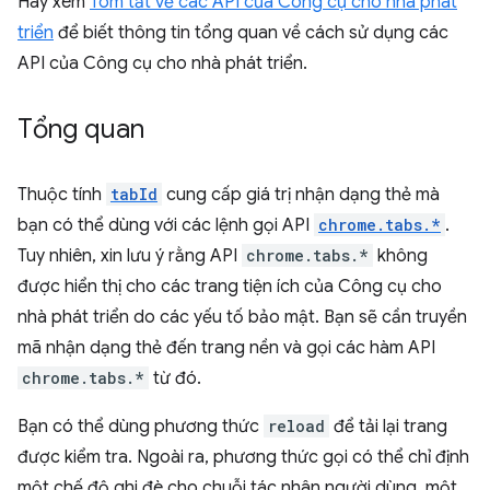
Hãy xem
Tóm tắt về các API của Công cụ cho nhà phát
triển
để biết thông tin tổng quan về cách sử dụng các
API của Công cụ cho nhà phát triển.
Tổng quan
Thuộc tính
tabId
cung cấp giá trị nhận dạng thẻ mà
bạn có thể dùng với các lệnh gọi API
chrome.tabs.*
.
Tuy nhiên, xin lưu ý rằng API
chrome.tabs.*
không
được hiển thị cho các trang tiện ích của Công cụ cho
nhà phát triển do các yếu tố bảo mật. Bạn sẽ cần truyền
mã nhận dạng thẻ đến trang nền và gọi các hàm API
chrome.tabs.*
từ đó.
Bạn có thể dùng phương thức
reload
để tải lại trang
được kiểm tra. Ngoài ra, phương thức gọi có thể chỉ định
một chế độ ghi đè cho chuỗi tác nhân người dùng, một