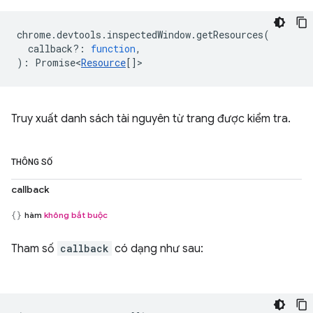
chrome
.
devtools
.
inspectedWindow
.
getResources
(
callback?
:
function
,
)
:
Promise<
Resource
[]
>
Truy xuất danh sách tài nguyên từ trang được kiểm tra.
THÔNG SỐ
callback
hàm
không bắt buộc
Tham số
callback
có dạng như sau: