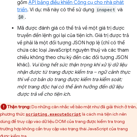
gồm
API bảng điều khiển Công cụ cho nhà phát
triển
. Ví dụ: mã này có thể sử dụng
inspect
và
$0
.
Mã được đánh giá có thể trả về một giá trị được
truyền đến lệnh gọi lại của tiện ích. Giá trị được trả
về phải là một đối tượng JSON hợp lệ (chỉ có thể
chứa các loại JavaScript nguyên thuỷ và các tham
chiếu không theo chu kỳ đến các đối tượng JSON
khác).
Vui lòng hết sức thận trọng khi xử lý dữ liệu
nhận được từ trang được kiểm tra – ngữ cảnh thực
thi về cơ bản do trang được kiểm tra kiểm soát;
một trang độc hại có thể ảnh hưởng đến dữ liệu
được trả về cho tiện ích.
Thận trọng:
Do những cân nhắc về bảo mật như đã giải thích ở trên,
phương thức
là cách mà tiện ích nên
scripting.executeScript
dùng để truy cập vào dữ liệu DOM của trang được kiểm tra trong
trường hợp không cần truy cập vào trạng thái JavaScript của trang
được kiểm tra.