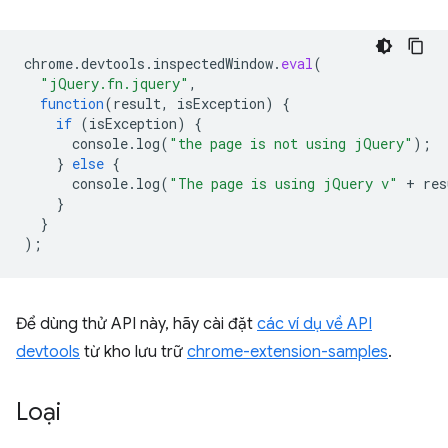
chrome
.
devtools
.
inspectedWindow
.
eval
(
"jQuery.fn.jquery"
,
function
(
result
,
isException
)
{
if
(
isException
)
{
console
.
log
(
"the page is not using jQuery"
);
}
else
{
console
.
log
(
"The page is using jQuery v"
+
res
}
}
);
Để dùng thử API này, hãy cài đặt
các ví dụ về API
devtools
từ kho lưu trữ
chrome-extension-samples
.
Loại