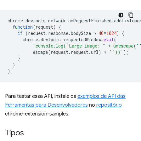
chrome
.
devtools
.
network
.
onRequestFinished
.
addListene
function
(
request
)
{
if
(
request
.
response
.
bodySize
 > 
40
*
1024
)
{
chrome
.
devtools
.
inspectedWindow
.
eval
(
'console.log("Large image: " + unescape("
escape
(
request
.
request
.
url
)
+
'"))'
);
}
}
);
Para testar essa API, instale os
exemplos de API das
Ferramentas para Desenvolvedores
no
repositório
chrome-extension-samples.
Tipos