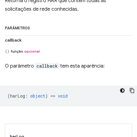
Retorna o registro HAR que contém todas as
solicitações de rede conhecidas.
PARÂMETROS
callback
função
opcional
O parâmetro
callback
tem esta aparência:
(
harLog
:
object
) =>
void
harLog