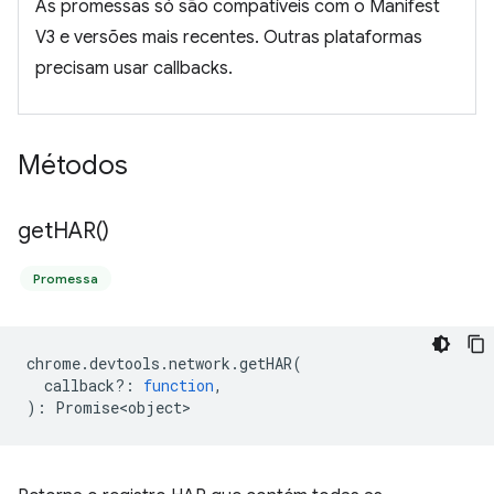
As promessas só são compatíveis com o Manifest
V3 e versões mais recentes. Outras plataformas
precisam usar callbacks.
Métodos
get
HAR(
)
Promessa
chrome
.
devtools
.
network
.
getHAR
(
callback?
:
function
,
)
:
Promise<object>