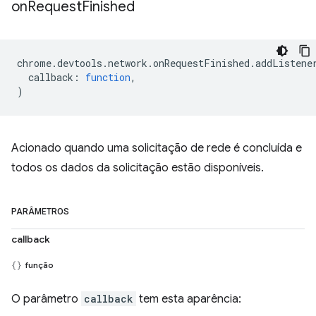
on
Request
Finished
chrome
.
devtools
.
network
.
onRequestFinished
.
addListene
callback
:
function
,
)
Acionado quando uma solicitação de rede é concluída e
todos os dados da solicitação estão disponíveis.
PARÂMETROS
callback
função
O parâmetro
callback
tem esta aparência: