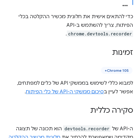
כדי להתאים אישית את חלונית מכשיר ההקלטה בכלי
הפיתוח, צריך להשתמש ב-API
.
chrome.devtools.recorder
זמינות
Chrome 105+
למבוא כללי לשימוש בממשקי API של כלים למפתחים,
אפשר לעיין ב
סיכום ממשקי ה-API של כלי הפיתוח
.
סקירה כללית
ה-API של
devtools.recorder
הוא תכונה של תצוגה
מקדימה שמאפשרת להרחיב את
חלונית מכשיר ההקלטה