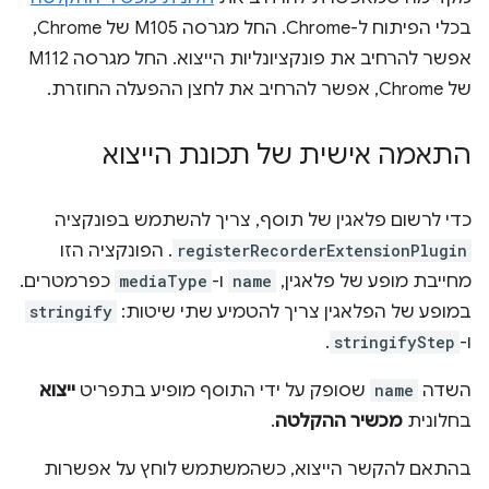
בכלי הפיתוח ל-Chrome. החל מגרסה M105 של Chrome,
אפשר להרחיב את פונקציונליות הייצוא. החל מגרסה M112
של Chrome, אפשר להרחיב את לחצן ההפעלה החוזרת.
התאמה אישית של תכונת הייצוא
כדי לרשום פלאגין של תוסף, צריך להשתמש בפונקציה
registerRecorderExtensionPlugin
. הפונקציה הזו
מחייבת מופע של פלאגין,
name
ו-
mediaType
כפרמטרים.
במופע של הפלאגין צריך להטמיע שתי שיטות:
stringify
ו-
stringifyStep
.
השדה
name
שסופק על ידי התוסף מופיע בתפריט
ייצוא
בחלונית
מכשיר ההקלטה
.
בהתאם להקשר הייצוא, כשהמשתמש לוחץ על אפשרות