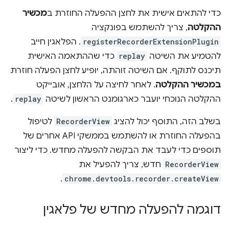
כדי להתאים אישית את לחצן ההפעלה החוזרת ב
מכשיר
ההקלטה
, צריך להשתמש בפונקציה
registerRecorderExtensionPlugin
. הפלאגין חייב
להטמיע את השיטה
replay
כדי שההתאמה האישית
תיכנס לתוקף. אם השיטה זוהתה, יופיע לחצן הפעלה חוזרת
במכשיר ההקלטה
. לאחר לחיצה על הלחצן, אובייקט
ההקלטה הנוכחי יועבר כארגומנט הראשון לשיטה
replay
.
בשלב הזה, התוסף יכול להציג
RecorderView
לטיפול
בהפעלה החוזרת או להשתמש בממשקי API אחרים של
תוספים כדי לעבד את הבקשה להפעלה מחדש. כדי ליצור
RecorderView
חדש, צריך להפעיל את
.
chrome.devtools.recorder.createView
דוגמה להפעלה מחדש של פלאגין