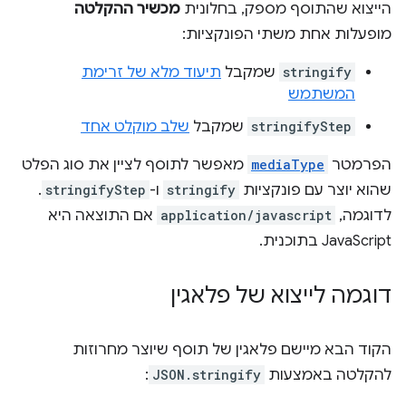
הייצוא שהתוסף מספק, בחלונית
מכשיר ההקלטה
מופעלות אחת משתי הפונקציות:
stringify
שמקבל
תיעוד מלא של זרימת
המשתמש
stringifyStep
שמקבל
שלב מוקלט אחד
הפרמטר
mediaType
מאפשר לתוסף לציין את סוג הפלט
שהוא יוצר עם פונקציות
stringify
ו-
stringifyStep
.
לדוגמה,
application/javascript
אם התוצאה היא
JavaScript בתוכנית.
דוגמה לייצוא של פלאגין
הקוד הבא מיישם פלאגין של תוסף שיוצר מחרוזות
להקלטה באמצעות
JSON.stringify
: