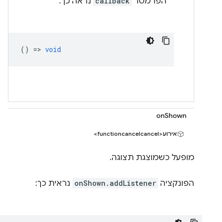
הפרמטר
callback
נראה כך:
() =>
void
onShown
אירוע<functioncancelcancel>
מופעל כשמוצגת תצוגה.
הפונקציה
onShown.addListener
נראית כך: