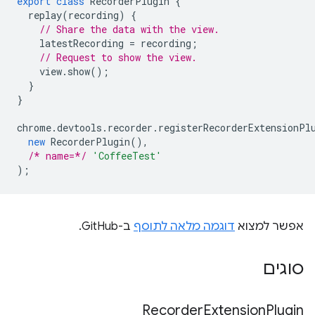
export
class
RecorderPlugin
{
replay
(
recording
)
{
// Share the data with the view.
latestRecording
=
recording
;
// Request to show the view.
view
.
show
();
}
}
chrome
.
devtools
.
recorder
.
registerRecorderExtensionPl
new
RecorderPlugin
(),
/* name=*/
'CoffeeTest'
);
אפשר למצוא
דוגמה מלאה לתוסף
ב-GitHub.
סוגים
Recorder
Extension
Plugin