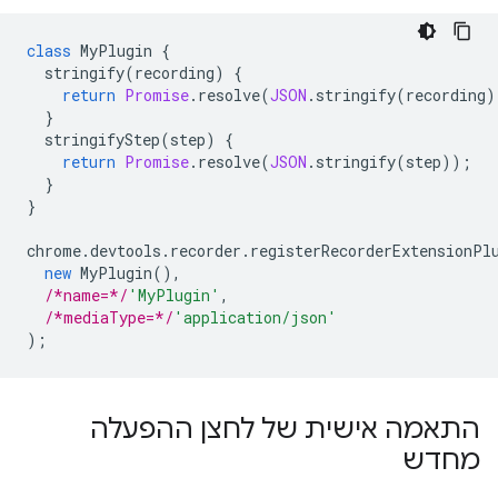
class
MyPlugin
{
stringify
(
recording
)
{
return
Promise
.
resolve
(
JSON
.
stringify
(
recording
)
}
stringifyStep
(
step
)
{
return
Promise
.
resolve
(
JSON
.
stringify
(
step
));
}
}
chrome
.
devtools
.
recorder
.
registerRecorderExtensionPl
new
MyPlugin
(),
/*name=*/
'MyPlugin'
,
/*mediaType=*/
'application/json'
);
התאמה אישית של לחצן ההפעלה
מחדש