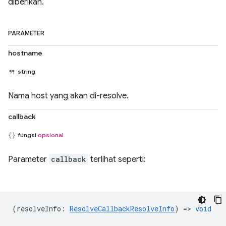
diberikan.
PARAMETER
hostname
string
Nama host yang akan di-resolve.
callback
fungsi
opsional
Parameter
callback
terlihat seperti:
(
resolveInfo
:
ResolveCallbackResolveInfo
) =>
void