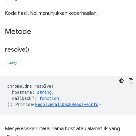
Kode hasil. Nol menunjukkan keberhasilan.
Metode
resolve(
)
Janji
chrome
.
dns
.
resolve
(
hostname
:
string
,
callback?
:
function
,
)
:
Promise<
ResolveCallbackResolveInfo
>
Menyelesaikan literal nama host atau alamat IP yang