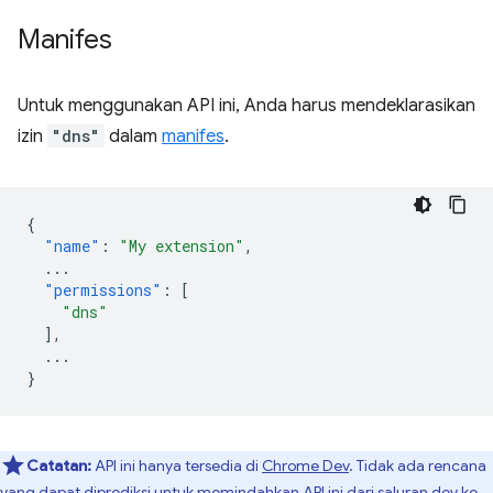
Manifes
Untuk menggunakan API ini, Anda harus mendeklarasikan
izin
"dns"
dalam
manifes
.
{
"name"
:
"My extension"
,
...
"permissions"
:
[
"dns"
],
...
}
Catatan:
API ini hanya tersedia di
Chrome Dev
. Tidak ada rencana
yang dapat diprediksi untuk memindahkan API ini dari saluran dev ke