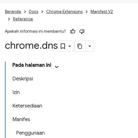
Beranda
Docs
Chrome Extensions
Manifest V2
Reference
Apakah informasi ini membantu?
chrome
.
dns
Pada halaman ini
Deskripsi
Izin
Ketersediaan
Manifes
Penggunaan