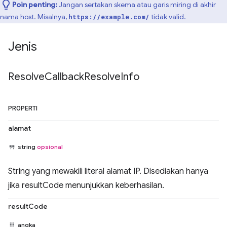
Poin penting:
Jangan sertakan skema atau garis miring di akhir
nama host. Misalnya,
tidak valid.
https://example.com/
Jenis
Resolve
Callback
Resolve
Info
PROPERTI
alamat
string
opsional
String yang mewakili literal alamat IP. Disediakan hanya
jika resultCode menunjukkan keberhasilan.
resultCode
angka