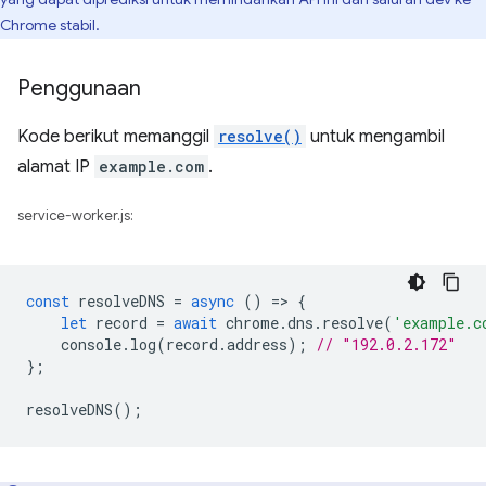
Chrome stabil.
Penggunaan
Kode berikut memanggil
resolve()
untuk mengambil
alamat IP
example.com
.
service-worker.js:
const
resolveDNS
=
async
()
=
>
{
let
record
=
await
chrome
.
dns
.
resolve
(
'example.c
console
.
log
(
record
.
address
);
// "192.0.2.172"
};
resolveDNS
();