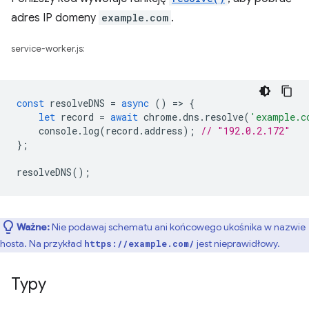
adres IP domeny
example.com
.
service-worker.js:
const
resolveDNS
=
async
()
=
>
{
let
record
=
await
chrome
.
dns
.
resolve
(
'example.c
console
.
log
(
record
.
address
);
// "192.0.2.172"
};
resolveDNS
();
Ważne:
Nie podawaj schematu ani końcowego ukośnika w nazwie
hosta. Na przykład
jest nieprawidłowy.
https://example.com/
Typy