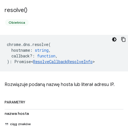
resolve(
)
Obietnica
chrome
.
dns
.
resolve
(
hostname
:
string
,
callback?
:
function
,
)
:
Promise<
ResolveCallbackResolveInfo
>
Rozwiązuje podaną nazwę hosta lub literał adresu IP.
PARAMETRY
nazwa hosta
ciąg znaków