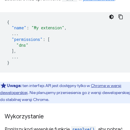
{
"name"
:
"My extension"
,
...
"permissions"
:
[
"dns"
],
...
}
Uwaga:
ten interfejs API jest dostępny tylko w
Chrome w wersji
deweloperskiej
. Nie planujemy przeniesienia go z wersji deweloperskiej
do stabilnej wersji Chrome.
Wykorzystanie
Poniższy kod wywołuje funkcję
resolve()
, aby pobrać