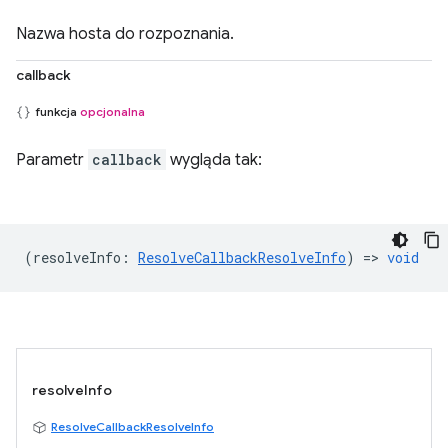
Nazwa hosta do rozpoznania.
callback
funkcja
opcjonalna
Parametr
callback
wygląda tak:
(
resolveInfo
:
ResolveCallbackResolveInfo
) =>
void
resolveInfo
ResolveCallbackResolveInfo