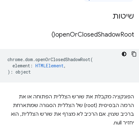
שיטות
)
open
Or
Closed
Shadow
Root(
chrome
.
dom
.
openOrClosedShadowRoot
(
element
:
HTMLElement
,
)
:
object
הפונקציה מקבלת את שורש הצללית הפתוחה או את
הרמה הבסיסית (root) של הצללית הסגורה שמתארחת
ברכיב שצוין. אם הרכיב לא מצרף את שורש הצללית, הוא
יחזיר null.