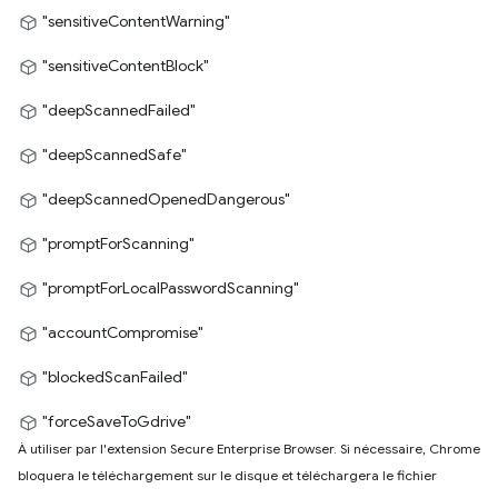
"sensitiveContentWarning"
"sensitiveContentBlock"
"deepScannedFailed"
"deepScannedSafe"
"deepScannedOpenedDangerous"
"promptForScanning"
"promptForLocalPasswordScanning"
"accountCompromise"
"blockedScanFailed"
"forceSaveToGdrive"
À utiliser par l'extension Secure Enterprise Browser. Si nécessaire, Chrome
bloquera le téléchargement sur le disque et téléchargera le fichier