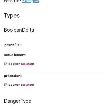
consultez
Exemples
.
Types
Boolean
Delta
PROPRIÉTÉS
actuellement
booléen
facultatif
précédent
booléen
facultatif
Danger
Type