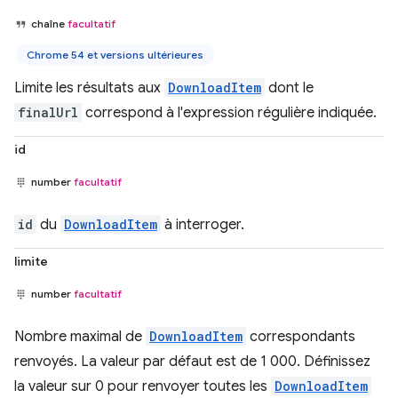
chaîne
facultatif
Chrome 54 et versions ultérieures
Limite les résultats aux
DownloadItem
dont le
finalUrl
correspond à l'expression régulière indiquée.
id
number
facultatif
id
du
DownloadItem
à interroger.
limite
number
facultatif
Nombre maximal de
DownloadItem
correspondants
renvoyés. La valeur par défaut est de 1 000. Définissez
la valeur sur 0 pour renvoyer toutes les
DownloadItem