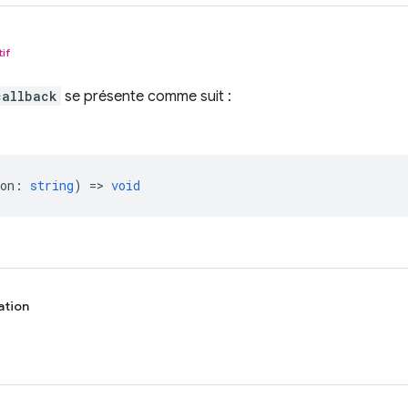
tif
callback
se présente comme suit :
on
:
string
) =>
void
ation