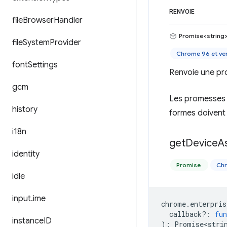
RENVOIE
file
Browser
Handler
Promise<string
file
System
Provider
Chrome 96 et ver
font
Settings
Renvoie une pro
gcm
Les promesses n
history
formes doivent u
i18n
get
Device
A
identity
Promise
Chr
idle
input
.
ime
chrome
.
enterpris
callback?
:
fun
instance
ID
)
:
Promise<stri