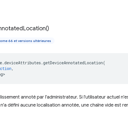
nnotated
Location(
)
ome 66 et versions ultérieures
e
.
deviceAttributes
.
getDeviceAnnotatedLocation
(
ction
,
ng>
issement annoté par l'administrateur. Si l'utilisateur actuel n'est
r n'a défini aucune localisation annotée, une chaîne vide est r