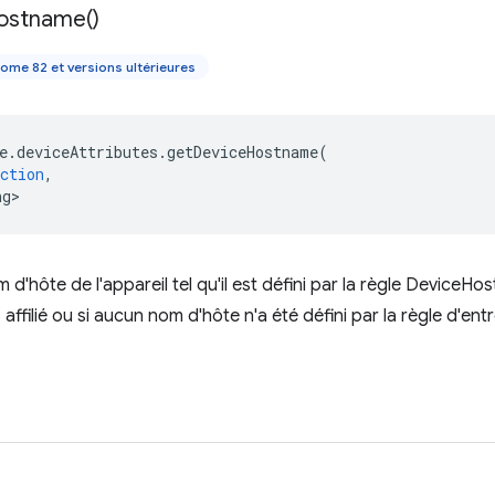
ostname(
)
ome 82 et versions ultérieures
e
.
deviceAttributes
.
getDeviceHostname
(
ction
,
ng>
d'hôte de l'appareil tel qu'il est défini par la règle DeviceHos
 affilié ou si aucun nom d'hôte n'a été défini par la règle d'ent