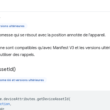
>
sions ultérieures
messe qui se résout avec la position annotée de l'appareil.
e sont compatibles qu'avec Manifest V3 et les versions ultéri
tiliser des rappels.
sset
Id(
)
ome 66 et versions ultérieures
e
.
deviceAttributes
.
getDeviceAssetId
(
ction
,
ng>