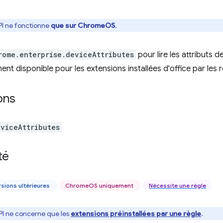
PI ne fonctionne
que sur ChromeOS
.
rome.enterprise.deviceAttributes
pour lire les attributs 
nt disponible pour les extensions installées d'office par les r
ons
eviceAttributes
té
sions ultérieures
ChromeOS uniquement
Nécessite une règle
PI ne concerne que les
extensions préinstallées par une règle
.