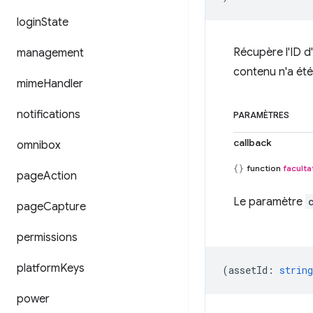
login
State
Récupère l'ID d'
management
contenu n'a été 
mime
Handler
notifications
PARAMÈTRES
callback
omnibox
function
faculta
page
Action
Le paramètre
page
Capture
permissions
platform
Keys
(
assetId
:
string
power