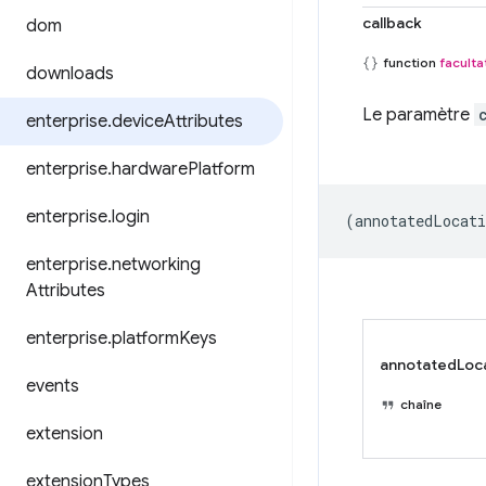
callback
dom
function
faculta
downloads
Le paramètre
enterprise
.
device
Attributes
enterprise
.
hardware
Platform
enterprise
.
login
(
annotatedLocati
enterprise
.
networking
Attributes
enterprise
.
platform
Keys
annotatedLoc
events
chaîne
extension
extension
Types