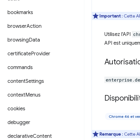
bookmarks
Important
: Cette A
browser
Action
Utilisez l'API
ch
browsing
Data
API est uniqueme
certificate
Provider
Autorisati
commands
enterprise.d
content
Settings
context
Menus
Disponibili
cookies
Chrome 46 et ver
debugger
Remarque
: Cette A
declarative
Content