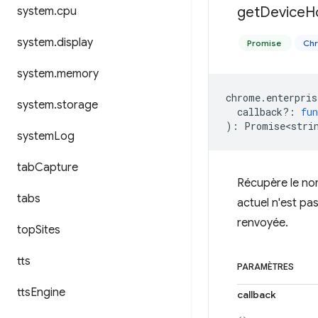
get
Device
H
system
.
cpu
system
.
display
Promise
Chr
system
.
memory
chrome
.
enterpris
system
.
storage
callback?
:
fun
)
:
Promise<stri
system
Log
tab
Capture
Récupère le nom 
tabs
actuel n'est pas
renvoyée.
top
Sites
tts
PARAMÈTRES
tts
Engine
callback