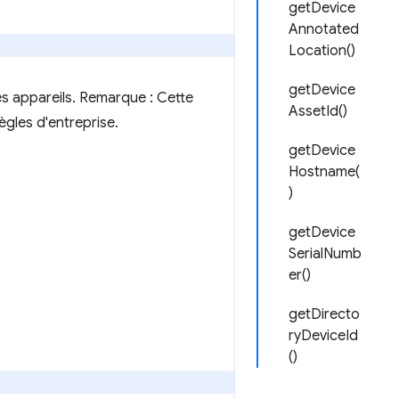
getDevice
Annotated
Location()
getDevice
des appareils. Remarque : Cette
AssetId()
ègles d'entreprise.
getDevice
Hostname(
)
getDevice
SerialNumb
er()
getDirecto
ryDeviceId
()