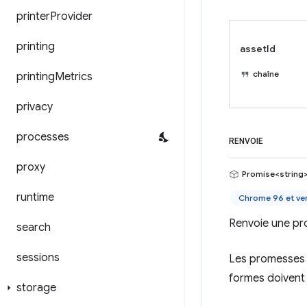
printer
Provider
printing
assetId
chaîne
printing
Metrics
privacy
processes
RENVOIE
proxy
Promise<string
runtime
Chrome 96 et ver
Renvoie une pro
search
sessions
Les promesses n
formes doivent u
storage