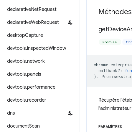
declarative
Net
Request
Méthodes
declarative
Web
Request
get
Device
A
desktop
Capture
Promise
Chr
devtools
.
inspected
Window
devtools
.
network
chrome
.
enterpris
callback?
:
fun
devtools
.
panels
)
:
Promise<stri
devtools
.
performance
devtools
.
recorder
Récupère l'établ
l'administrateu
dns
document
Scan
PARAMÈTRES