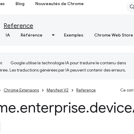
cas
Blog
Nouveautés de Chrome
Reference
IA
Référence
Exemples
Chrome Web Store
Google utilise la technologie IA pour traduire le contenu dans
érée. Les traductions générées par IA peuvent contenir des erreurs.
Chrome Extensions
Manifest V2
Reference
Ce cont
me
.
enterprise
.
device