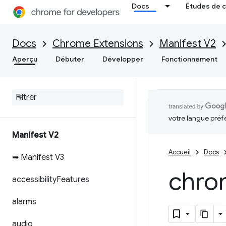
Docs
Études de 
Docs
Chrome Extensions
Manifest V2
Aperçu
Débuter
Développer
Fonctionnement
votre langue préf
Manifest V2
Accueil
Docs
➡ Manifest V3
chro
accessibility
Features
alarms
audio