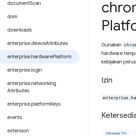
chro
document
Scan
dom
Plat
downloads
enterprise
.
device
Attributes
Gunakan
chro
hardware tempat
enterprise
.
hardware
Platform
kebijakan peru
enterprise
.
login
Izin
enterprise
.
networking
Attributes
enterprise.h
enterprise
.
platform
Keys
Ketersedi
events
extension
Chrome 71+