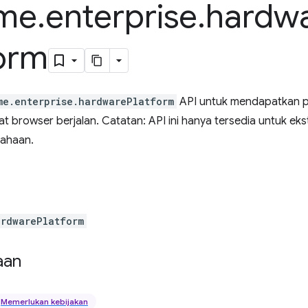
me
.
enterprise
.
hardw
form
me.enterprise.hardwarePlatform
API untuk mendapatkan p
 browser berjalan. Catatan: API ini hanya tersedia untuk ekst
sahaan.
ardwarePlatform
aan
Memerlukan kebijakan