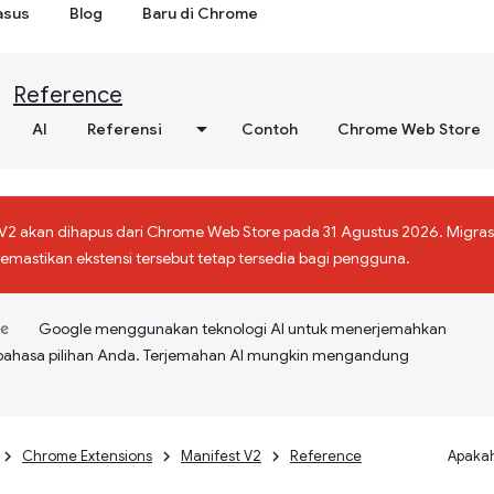
asus
Blog
Baru di Chrome
Reference
AI
Referensi
Contoh
Chrome Web Store
 V2 akan dihapus dari Chrome Web Store pada 31 Agustus 2026. Migras
mastikan ekstensi tersebut tetap tersedia bagi pengguna.
Google menggunakan teknologi AI untuk menerjemahkan
bahasa pilihan Anda. Terjemahan AI mungkin mengandung
Chrome Extensions
Manifest V2
Reference
Apakah