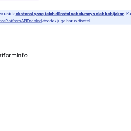
nya untuk
ekstensi yang telah diinstal sebelumnya oleh kebijakan
. K
arePlatformAPIEnabled
</code> juga harus disetel.
atform
Info