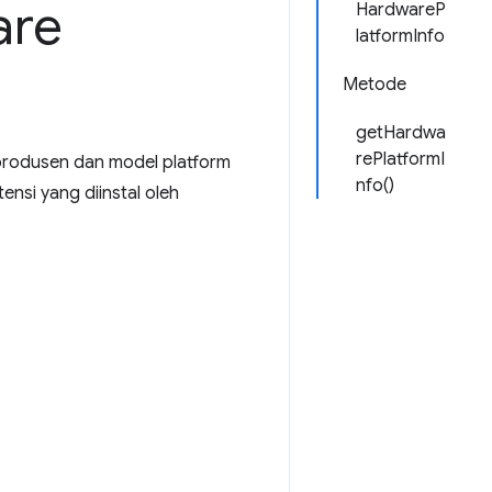
are
HardwareP
latformInfo
Metode
getHardwa
rePlatformI
rodusen dan model platform
nfo()
ensi yang diinstal oleh