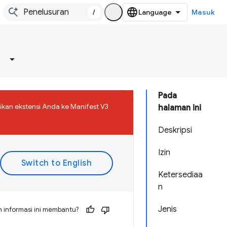
/
Masuk
Pada
ikan ekstensi Anda ke Manifest V3
halaman ini
Deskripsi
Izin
Ketersediaa
n
Jenis
 informasi ini membantu?