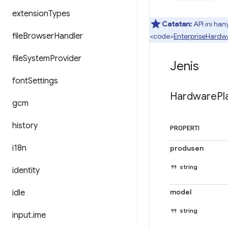
extension
Types
Catatan:
API ini ha
file
Browser
Handler
<code>
EnterpriseHardw
file
System
Provider
Jenis
font
Settings
Hardware
Pl
gcm
history
PROPERTI
i18n
produsen
string
identity
model
idle
string
input
.
ime