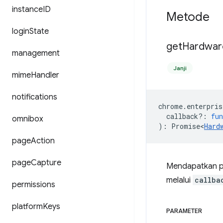
instance
ID
Metode
login
State
get
Hardwar
management
Janji
mime
Handler
notifications
chrome
.
enterpris
callback?
:
fun
omnibox
)
:
Promise<
Hard
page
Action
page
Capture
Mendapatkan pr
melalui
callba
permissions
platform
Keys
PARAMETER