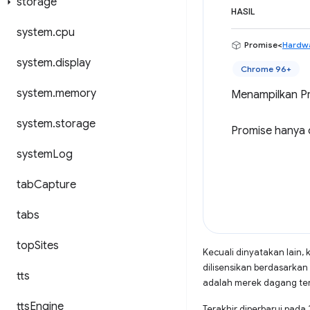
storage
HASIL
system
.
cpu
Promise<
Hardwa
system
.
display
Chrome 96+
system
.
memory
Menampilkan Pr
system
.
storage
Promise hanya d
system
Log
tab
Capture
tabs
top
Sites
Kecuali dinyatakan lain, 
dilisensikan berdasarkan
tts
adalah merek dagang terd
tts
Engine
Terakhir diperbarui pad