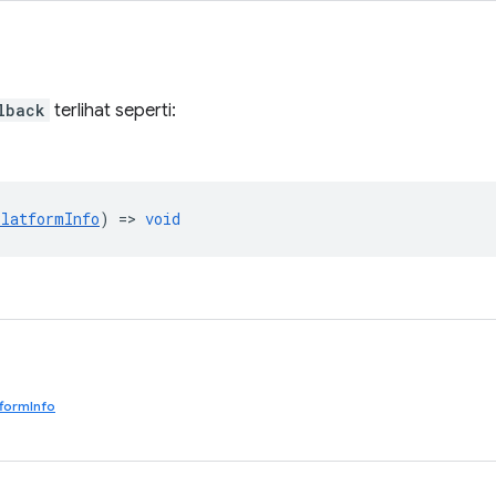
lback
terlihat seperti:
PlatformInfo
) =>
void
formInfo