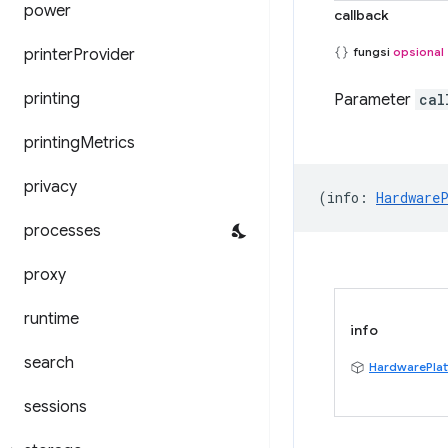
power
callback
fungsi
opsional
printer
Provider
printing
Parameter
cal
printing
Metrics
privacy
(
info
:
Hardware
processes
proxy
runtime
info
search
HardwarePlat
sessions