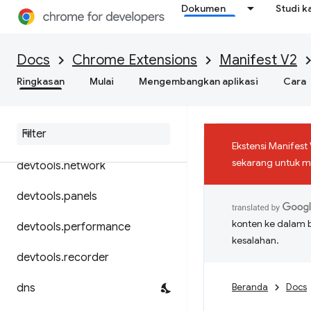
Dokumen
Studi k
declarativeContent
declarativeNetRequest
Docs
Chrome Extensions
Manifest V2
declarativeWebRequest
Ringkasan
Mulai
Mengembangkan aplikasi
Cara
desktop
Capture
devtools
.
inspected
Window
Ekstensi Manifest
sekarang untuk me
devtools
.
network
devtools
.
panels
konten ke dalam 
devtools
.
performance
kesalahan.
devtools
.
recorder
dns
Beranda
Docs