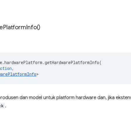
e
Platform
Info(
)
e
.
hardwarePlatform
.
getHardwarePlatformInfo
(
ction
,
warePlatformInfo
>
odusen dan model untuk platform hardware dan, jika ekstens
ck
.