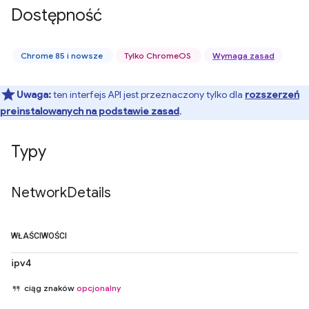
Dostępność
Chrome 85 i nowsze
Tylko ChromeOS
Wymaga zasad
Uwaga:
ten interfejs API jest przeznaczony tylko dla
rozszerzeń
preinstalowanych na podstawie zasad
.
Typy
Network
Details
WŁAŚCIWOŚCI
ipv4
ciąg znaków
opcjonalny