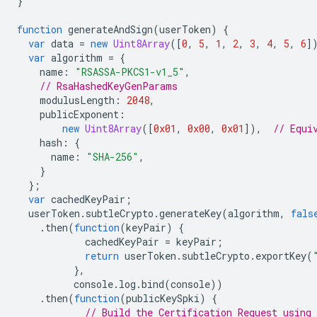
}
function
generateAndSign
(
userToken
)
{
var
data
=
new
Uint8Array
([
0
,
5
,
1
,
2
,
3
,
4
,
5
,
6
]
var
algorithm
=
{
name
:
"RSASSA-PKCS1-v1_5"
,
// RsaHashedKeyGenParams
modulusLength
:
2048
,
publicExponent
:
new
Uint8Array
([
0x01
,
0x00
,
0x01
]),
// Equi
hash
:
{
name
:
"SHA-256"
,
}
};
var
cachedKeyPair
;
userToken
.
subtleCrypto
.
generateKey
(
algorithm
,
fals
.
then
(
function
(
keyPair
)
{
cachedKeyPair
=
keyPair
;
return
userToken
.
subtleCrypto
.
exportKey
(
},
console
.
log
.
bind
(
console
))
.
then
(
function
(
publicKeySpki
)
{
// Build the Certification Request using 