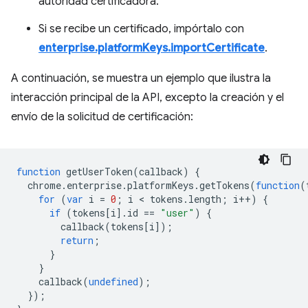
autoridad certificadora.
Si se recibe un certificado, impórtalo con
enterprise.platformKeys.importCertificate
.
A continuación, se muestra un ejemplo que ilustra la
interacción principal de la API, excepto la creación y el
envío de la solicitud de certificación:
function
getUserToken
(
callback
)
{
chrome
.
enterprise
.
platformKeys
.
getTokens
(
function
(
for
(
var
i
=
0
;
i
 < 
tokens
.
length
;
i
++
)
{
if
(
tokens
[
i
].
id
==
"user"
)
{
callback
(
tokens
[
i
]);
return
;
}
}
callback
(
undefined
);
});