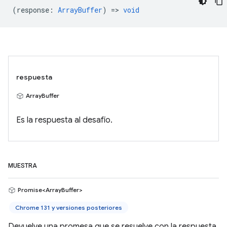
(
response
:
ArrayBuffer
) =>
void
respuesta
ArrayBuffer
Es la respuesta al desafío.
MUESTRA
Promise<ArrayBuffer>
Chrome 131 y versiones posteriores
Devuelve una promesa que se resuelve con la respuesta