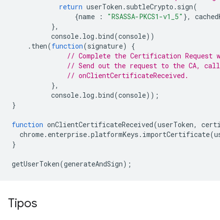
return
userToken
.
subtleCrypto
.
sign
(
{
name
:
"RSASSA-PKCS1-v1_5"
},
cached
},
console
.
log
.
bind
(
console
))
.
then
(
function
(
signature
)
{
// Complete the Certification Request 
// Send out the request to the CA, call
// onClientCertificateReceived.
},
console
.
log
.
bind
(
console
));
}
function
onClientCertificateReceived
(
userToken
,
cert
chrome
.
enterprise
.
platformKeys
.
importCertificate
(
u
}
getUserToken
(
generateAndSign
);
Tipos