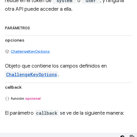
reside en el token de
"system"
o
"user"
, y ninguna
otra API puede acceder a ella.
PARÁMETROS
opciones
ChallengeKeyOptions
Objeto que contiene los campos definidos en
ChallengeKeyOptions
.
callback
función
opcional
El parámetro
callback
se ve de la siguiente manera: