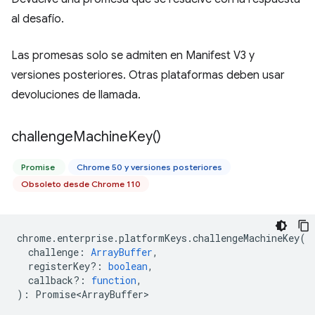
al desafío.
Las promesas solo se admiten en Manifest V3 y
versiones posteriores. Otras plataformas deben usar
devoluciones de llamada.
challenge
Machine
Key(
)
Promise
Chrome 50 y versiones posteriores
Obsoleto desde Chrome 110
chrome
.
enterprise
.
platformKeys
.
challengeMachineKey
(
challenge
:
ArrayBuffer
,
registerKey?
:
boolean
,
callback?
:
function
,
)
:
Promise<ArrayBuffer>