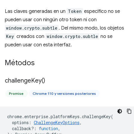
Las claves generadas en un
Token
específico no se
pueden usar con ningún otro token ni con
window.crypto.subtle
. Del mismo modo, los objetos
Key
creados con
window.crypto.subtle
no se
pueden usar con esta interfaz.
Métodos
challenge
Key(
)
Promise
Chrome 110 y versiones posteriores
chrome
.
enterprise
.
platformKeys
.
challengeKey
(
options
:
ChallengeKeyOptions
,
callback?
:
function
,