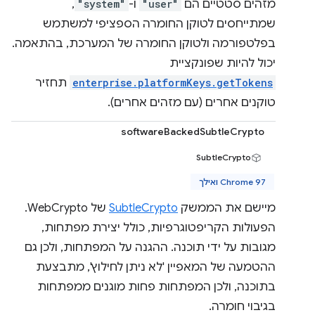
מזהים סטטיים הם
"user"
ו-
"system"
,
שמתייחסים לטוקן החומרה הספציפי למשתמש
בפלטפורמה ולטוקן החומרה של המערכת, בהתאמה.
יכול להיות שפונקציית
enterprise.platformKeys.getTokens
תחזיר
טוקנים אחרים (עם מזהים אחרים).
softwareBackedSubtleCrypto
SubtleCrypto
Chrome 97 ואילך
מיישם את הממשק
SubtleCrypto
של WebCrypto.
הפעולות הקריפטוגרפיות, כולל יצירת מפתחות,
מגובות על ידי תוכנה. ההגנה על המפתחות, ולכן גם
ההטמעה של המאפיין 'לא ניתן לחילוץ', מתבצעת
בתוכנה, ולכן המפתחות פחות מוגנים ממפתחות
בגיבוי חומרה.