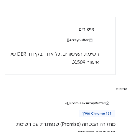
אישורים
ArrayBuffer[]
רשימת האישורים, כל אחד בקידוד DER של
אישור X.509.
החזרות
Promise<ArrayBuffer[]>
Chrome 131 ואילך
מחזירה הבטחה (Promise) שנפתרת עם רשימת