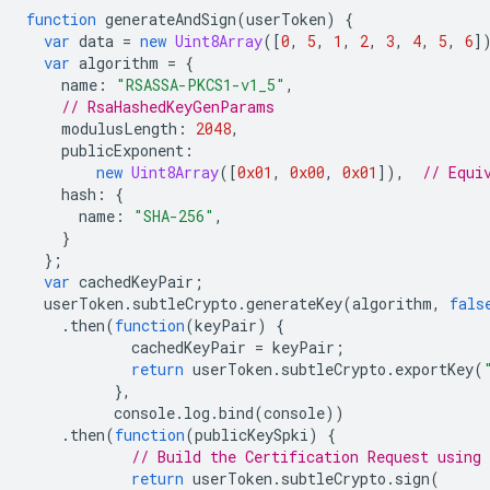
function
generateAndSign
(
userToken
)
{
var
data
=
new
Uint8Array
([
0
,
5
,
1
,
2
,
3
,
4
,
5
,
6
]
var
algorithm
=
{
name
:
"RSASSA-PKCS1-v1_5"
,
// RsaHashedKeyGenParams
modulusLength
:
2048
,
publicExponent
:
new
Uint8Array
([
0x01
,
0x00
,
0x01
]),
// Equi
hash
:
{
name
:
"SHA-256"
,
}
};
var
cachedKeyPair
;
userToken
.
subtleCrypto
.
generateKey
(
algorithm
,
fals
.
then
(
function
(
keyPair
)
{
cachedKeyPair
=
keyPair
;
return
userToken
.
subtleCrypto
.
exportKey
(
},
console
.
log
.
bind
(
console
))
.
then
(
function
(
publicKeySpki
)
{
// Build the Certification Request using 
return
userToken
.
subtleCrypto
.
sign
(