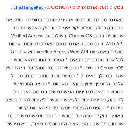
במקום זאת, אתם צריכים להשתמש ב-
challengeKey
.
מאתגר מפתח משתמש ארגוני שמגובה בחומרה ופולט את
התגובה כחלק מפרוטוקול אימות מרחוק. האפשרות הזו
שימושית רק ב-ChromeOS ובשילוב עם Verified Access
Web API, שגם מנפיק אתגרים וגם מאמת תשובות. אימות
מוצלח באמצעות Verified Access Web API הוא אות חזק
לכל אחד מהדברים הבאים: * המכשיר הנוכחי הוא מכשיר
ChromeOS לגיטימי. * המכשיר הנוכחי מנוהל על ידי הדומיין
שצוין במהלך האימות. * המשתמש שמחובר כרגע מנוהל
על ידי הדומיין שצוין במהלך האימות. * המצב הנוכחי של
המכשיר תואם למדיניות המשתמשים בגרסה הארגונית.
לדוגמה, מדיניות יכולה לציין שהמכשיר לא יכול להיות במצב
פיתוח. * המפתח הציבורי שנוצר על ידי האימות קשור
באופן הדוק לחומרה של המכשיר הנוכחי ולמשתמש הנוכחי
שמחובר לחשבון. הפונקציה הזו מוגבלת מאוד, והיא תיכשל