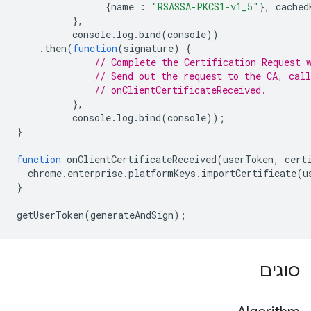
{
name
:
"RSASSA-PKCS1-v1_5"
},
cached
},
console
.
log
.
bind
(
console
))
.
then
(
function
(
signature
)
{
// Complete the Certification Request 
// Send out the request to the CA, call
// onClientCertificateReceived.
},
console
.
log
.
bind
(
console
));
}
function
onClientCertificateReceived
(
userToken
,
cert
chrome
.
enterprise
.
platformKeys
.
importCertificate
(
u
}
getUserToken
(
generateAndSign
);
סוגים