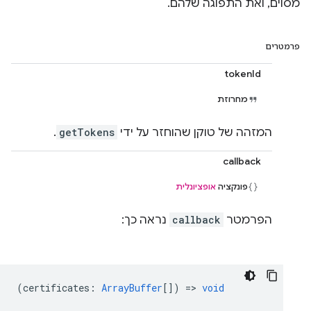
מסוים, ואת התפוגה שלהם.
פרמטרים
tokenId
מחרוזת
המזהה של טוקן שהוחזר על ידי
getTokens
.
callback
פונקציה
אופציונלית
הפרמטר
callback
נראה כך:
(
certificates
:
ArrayBuffer
[]) =>
void