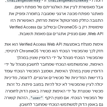
דומה ל-
challengeMachineKey
ול-
challengeUserKey
,
אבל מאפשרת לציין את האלגוריתם של מפתח רשום.
מאתגר מפתח מכונה ארגוני שמגובה בחומרה ומפיק את
התגובה כחלק מפרוטוקול אימות מרחוק. האפשרות הזו
שימושית רק ב-ChromeOS ובשילוב עם Verified Access
Web API, שגם מנפיק אתגרים וגם מאמת תשובות.
אימות מוצלח באמצעות Verified Access Web API הוא אות
חזק לכך שהמכשיר הנוכחי הוא מכשיר ChromeOS לגיטימי,
שהמכשיר הנוכחי מנוהל על ידי הדומיין שצוין במהלך
האימות, שהמשתמש הנוכחי שמחובר לחשבון מנוהל על ידי
הדומיין שצוין במהלך האימות, ושמצב המכשיר הנוכחי עומד
בדרישות המדיניות של מכשירים ארגוניים. לדוגמה, מדיניות
יכולה לציין שהמכשיר לא יכול להיות במצב פיתוח. כל זהות
מכשיר שנוצרת על ידי האימות קשורה באופן הדוק לחומרה
של המכשיר הנוכחי. אם מצוין היקף
"user"
, הזהות קשורה
גם באופן הדוק למשתמש הנוכחי שמחובר לחשבון.