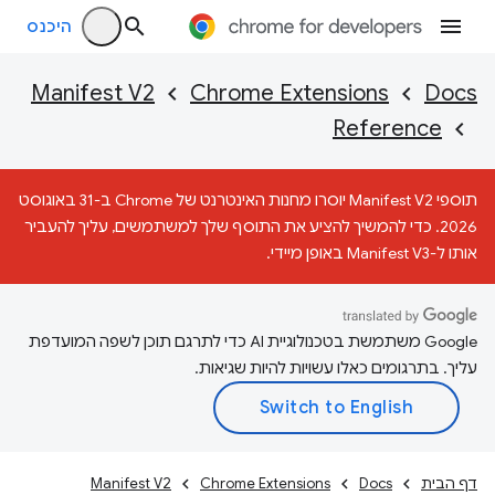
היכנס
Manifest V2
Chrome Extensions
Docs
Reference
תוספי Manifest V2 יוסרו מחנות האינטרנט של Chrome ב-31 באוגוסט
2026. כדי להמשיך להציע את התוסף שלך למשתמשים, עליך להעביר
אותו ל-Manifest V3 באופן מיידי.
‫Google משתמשת בטכנולוגיית AI כדי לתרגם תוכן לשפה המועדפת
עליך. בתרגומים כאלו עשויות להיות שגיאות.
דף הבית
Docs
Chrome Extensions
Manifest V2