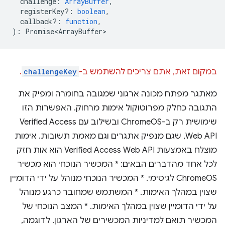
challenge
:
ArrayBuffer
,
registerKey?
:
boolean
,
callback?
:
function
,
)
:
Promise<ArrayBuffer>
במקום זאת, אתם צריכים להשתמש ב-
challengeKey
.
מאתגר מפתח מכונה ארגוני שמגובה בחומרה ומפיק את
התגובה כחלק מפרוטוקול אימות מרחוק. האפשרות הזו
שימושית רק ב-ChromeOS ובשילוב עם Verified Access
Web API, שגם מנפיק אתגרים וגם מאמת תשובות. אימות
מוצלח באמצעות Verified Access Web API הוא אות חזק
לכל אחד מהדברים הבאים: * המכשיר הנוכחי הוא מכשיר
ChromeOS לגיטימי. * המכשיר הנוכחי מנוהל על ידי הדומיין
שצוין במהלך האימות. * המשתמש שמחובר כרגע מנוהל
על ידי הדומיין שצוין במהלך האימות. * המצב הנוכחי של
המכשיר תואם למדיניות המכשירים של הארגון. לדוגמה,