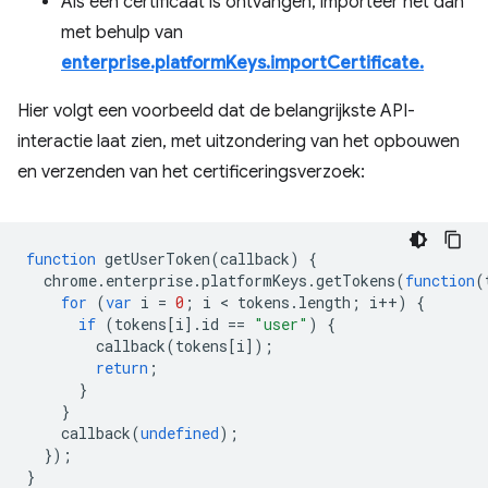
Als een certificaat is ontvangen, importeer het dan
met behulp van
enterprise.platformKeys.importCertificate.
Hier volgt een voorbeeld dat de belangrijkste API-
interactie laat zien, met uitzondering van het opbouwen
en verzenden van het certificeringsverzoek:
function
getUserToken
(
callback
)
{
chrome
.
enterprise
.
platformKeys
.
getTokens
(
function
(
for
(
var
i
=
0
;
i
 < 
tokens
.
length
;
i
++
)
{
if
(
tokens
[
i
].
id
==
"user"
)
{
callback
(
tokens
[
i
]);
return
;
}
}
callback
(
undefined
);
});
}