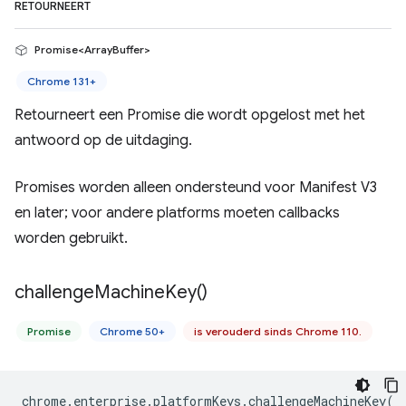
RETOURNEERT
Promise<ArrayBuffer>
Chrome 131+
Retourneert een Promise die wordt opgelost met het
antwoord op de uitdaging.
Promises worden alleen ondersteund voor Manifest V3
en later; voor andere platforms moeten callbacks
worden gebruikt.
challenge
Machine
Key(
)
Promise
Chrome 50+
is verouderd sinds Chrome 110.
chrome
.
enterprise
.
platformKeys
.
challengeMachineKey
(