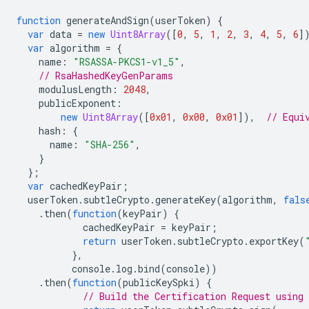
function
generateAndSign
(
userToken
)
{
var
data
=
new
Uint8Array
([
0
,
5
,
1
,
2
,
3
,
4
,
5
,
6
]
var
algorithm
=
{
name
:
"RSASSA-PKCS1-v1_5"
,
// RsaHashedKeyGenParams
modulusLength
:
2048
,
publicExponent
:
new
Uint8Array
([
0x01
,
0x00
,
0x01
]),
// Equi
hash
:
{
name
:
"SHA-256"
,
}
};
var
cachedKeyPair
;
userToken
.
subtleCrypto
.
generateKey
(
algorithm
,
fals
.
then
(
function
(
keyPair
)
{
cachedKeyPair
=
keyPair
;
return
userToken
.
subtleCrypto
.
exportKey
(
},
console
.
log
.
bind
(
console
))
.
then
(
function
(
publicKeySpki
)
{
// Build the Certification Request using 