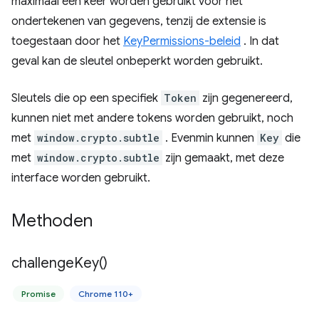
maximaal één keer worden gebruikt voor het
ondertekenen van gegevens, tenzij de extensie is
toegestaan ​​door het
KeyPermissions-beleid
. In dat
geval kan de sleutel onbeperkt worden gebruikt.
Sleutels die op een specifiek
Token
zijn gegenereerd,
kunnen niet met andere tokens worden gebruikt, noch
met
window.crypto.subtle
. Evenmin kunnen
Key
die
met
window.crypto.subtle
zijn gemaakt, met deze
interface worden gebruikt.
Methoden
challenge
Key(
)
Promise
Chrome 110+