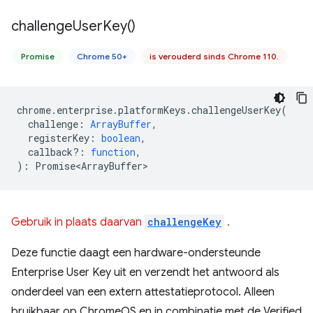
challenge
User
Key(
)
Promise
Chrome 50+
is verouderd sinds Chrome 110.
chrome
.
enterprise
.
platformKeys
.
challengeUserKey
(
challenge
:
ArrayBuffer
,
registerKey
:
boolean
,
callback?
:
function
,
)
:
Promise<ArrayBuffer>
Gebruik in plaats daarvan
challengeKey
.
Deze functie daagt een hardware-ondersteunde
Enterprise User Key uit en verzendt het antwoord als
onderdeel van een extern attestatieprotocol. Alleen
bruikbaar op ChromeOS en in combinatie met de Verified