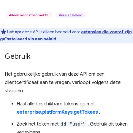
Alleen voor ChromeOS.
Vereist beleid.
Let op:
deze API is alleen bedoeld voor
extensies die vooraf zijn
geïnstalleerd via een beleid
.
Gebruik
Het gebruikelijke gebruik van deze API om een ​​
clientcertificaat aan te vragen, verloopt volgens deze
stappen:
Haal alle beschikbare tokens op met
enterprise.platformKeys.getTokens
.
Zoek het token met
id
"user"
. Gebruik dit token
vervolgens.