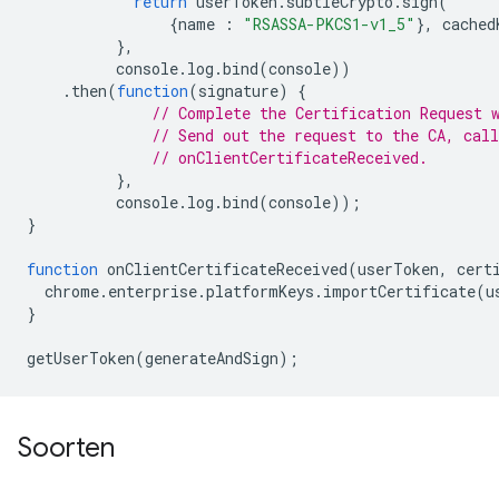
return
userToken
.
subtleCrypto
.
sign
(
{
name
:
"RSASSA-PKCS1-v1_5"
},
cached
},
console
.
log
.
bind
(
console
))
.
then
(
function
(
signature
)
{
// Complete the Certification Request 
// Send out the request to the CA, call
// onClientCertificateReceived.
},
console
.
log
.
bind
(
console
));
}
function
onClientCertificateReceived
(
userToken
,
cert
chrome
.
enterprise
.
platformKeys
.
importCertificate
(
u
}
getUserToken
(
generateAndSign
);
Soorten