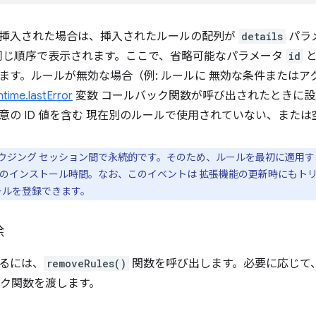
挿入された場合は、挿入されたルールの配列が
details
パラ
同じ順序で表示されます。ここで、省略可能なパラメータ
id
ます。ルールが無効な場合（例: ルールに 無効な条件または
ntime.lastError
変数 コールバック関数が呼び出されたときに設
意の ID 値を含む 現在別のルールで使用されていない、また
ウジング セッション間で永続的です。そのため、ルールを最初に適用
のインストール時間。なお、このイベントは 拡張機能の更新時にもト
ールを登録できます。
除
るには、
removeRules()
関数を呼び出します。必要に応じて、
ック関数を渡します。