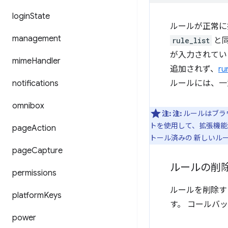
login
State
ルールが正常に
management
rule_list
と
が入力されてい
mime
Handler
追加されず、
ru
notifications
ルールには、一
omnibox
注:
注:
ルールはブラ
トを使用して、拡張機能
page
Action
トール済みの 新しいル
page
Capture
ルールの削
permissions
ルールを削除す
platform
Keys
す。 コールバ
power