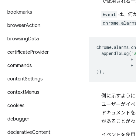
で使用される一
bookmarks
Event
は、何
chrome.alarm
browser
Action
browsing
Data
chrome
.
alarms
.
o
certificate
Provider
appendToLog
(
'
+
commands
+
});
content
Settings
context
Menus
例に示すように
ユーザーがイベ
cookies
ドキュメントを
debugger
があることがわ
declarative
Content
イベントを使用し