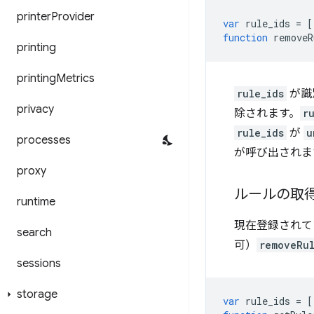
printer
Provider
var
rule_ids
=
[
function
removeR
printing
printing
Metrics
rule_ids
が識
privacy
除されます。
r
rule_ids
が
u
processes
が呼び出されま
proxy
ルールの取
runtime
現在登録されて
search
可）
removeRu
sessions
storage
var
rule_ids
=
[