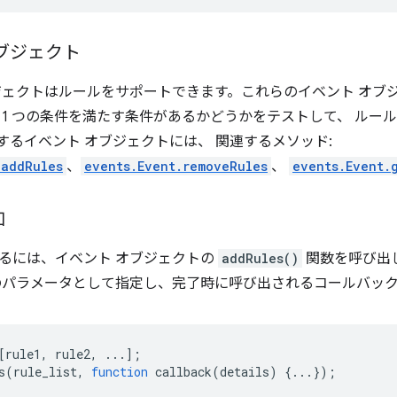
ブジェクト
ジェクトはルールをサポートできます。これらのイベント オブ
 1 つの条件を満たす条件があるかどうかをテストして、 ルー
トするイベント オブジェクトには、 関連するメソッド:
.addRules
、
events.Event.removeRules
、
events.Event.
加
るには、イベント オブジェクトの
addRules()
関数を呼び出
のパラメータとして指定し、完了時に呼び出されるコールバッ
[
rule1
,
rule2
,
...];
s
(
rule_list
,
function
callback
(
details
)
{...});