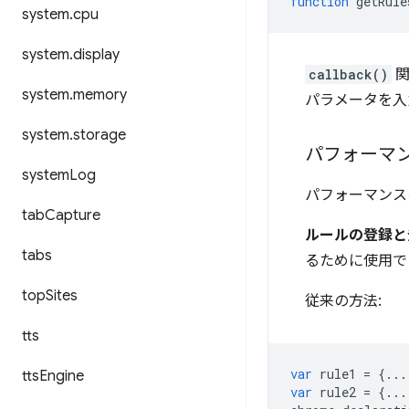
function
getRule
system
.
cpu
system
.
display
callback()
関
system
.
memory
パラメータを入
system
.
storage
パフォーマ
system
Log
パフォーマンス
tab
Capture
ルールの登録と
tabs
るために使用で
top
Sites
従来の方法:
tts
var
rule1
=
{...
tts
Engine
var
rule2
=
{...