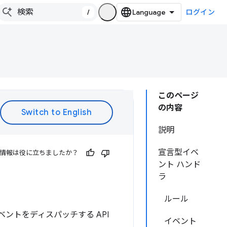
/
ログイン
このページ
の内容
説明
宣言型イベ
情報は役に立ちましたか？
ント ハンド
ラ
ルール
ントをディスパッチする API
イベント