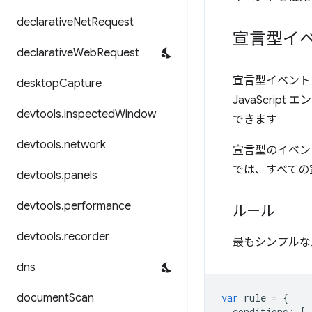
declarative
Net
Request
宣言型イベ
declarative
Web
Request
宣言型イベント
desktop
Capture
JavaScri
devtools
.
inspected
Window
できます
devtools
.
network
宣言型のイベン
では、すべての
devtools
.
panels
devtools
.
performance
ルール
devtools
.
recorder
最もシンプルな
dns
document
Scan
var
rule
=
{
conditions
:
[