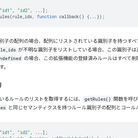
"id1"
,
"id2"
,
...];
ules
(
rule_ids
,
function
callback
()
{...});
別子の配列の場合、配列にリストされている識別子を持つすべ
ule_ids
が不明な識別子をリストしている場合、この識別子は
ndefined
の場合、この拡張機能の登録済みルールはすべて削
す。
得
いるルールのリストを取得するには、
getRules()
関数を呼び
les
と同じセマンティクスを持つルール識別子の配列とコール
"id1"
,
"id2"
,
...];