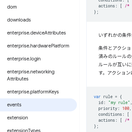
actions
:
[
/* 
dom
};
downloads
enterprise
.
device
Attributes
いずれかの条件
enterprise
.
hardware
Platform
条件とアクショ
済みのルールの
enterprise
.
login
ルールが互いに
enterprise
.
networking
す。アクション
Attributes
enterprise
.
platform
Keys
var
rule
=
{
id
:
"my rule"
events
priority
:
100
,
conditions
:
[
extension
actions
:
[
/* 
};
extension
Types