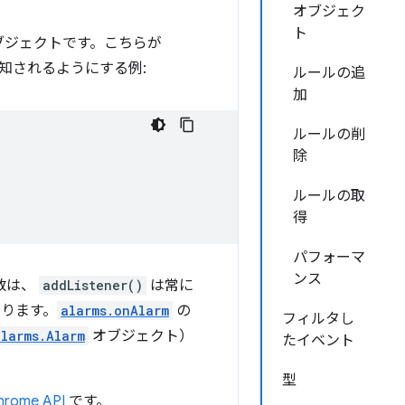
オブジェク
ト
ブジェクトです。こちらが
知されるようにする例:
ルールの追
加
ルールの削
除
ルールの取
得
パフォーマ
ンス
数は、
addListener()
は常に
なります。
alarms.onAlarm
の
フィルタし
alarms.Alarm
オブジェクト）
たイベント
型
hrome API
です。