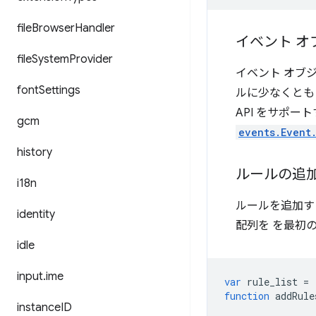
file
Browser
Handler
イベント オ
file
System
Provider
イベント オブ
font
Settings
ルに少なくとも
API をサポー
gcm
events.Event
history
ルールの追
i18n
ルールを追加す
identity
配列を を最初
idle
input
.
ime
var
rule_list
=
function
addRule
instance
ID