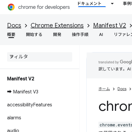
ドキュメント
事例
Docs
Chrome Extensions
Manifest V2
概要
開始する
開発
操作手順
AI
リファレ
訳しています。A
Manifest V2
ホーム
Docs
➡ Manifest V3
chro
accessibility
Features
alarms
chrome.event
audio