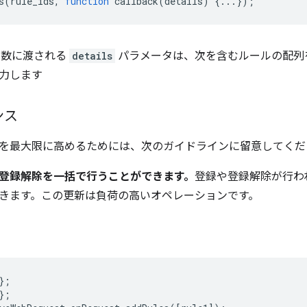
s
(
rule_ids
,
function
callback
(
details
)
{...});
数に渡される
details
パラメータは、次を含むルールの配列
力します
ンス
を最大限に高めるためには、次のガイドラインに留意してくだ
登録解除を一括で行うことができます。
登録や登録解除が行われ
きます。この更新は負荷の高いオペレーションです。
};
};