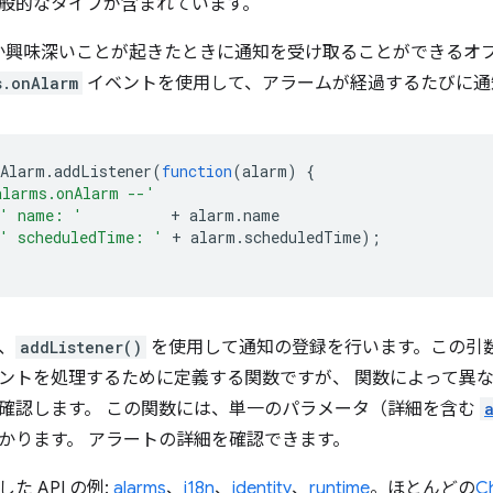
般的なタイプが含まれています。
か興味深いことが起きたときに通知を受け取ることができるオ
s.onAlarm
イベントを使用して、アラームが経過するたびに通
nAlarm
.
addListener
(
function
(
alarm
)
{
alarms.onAlarm --'
' name: '
+
alarm
.
name
' scheduledTime: '
+
alarm
.
scheduledTime
);
、
addListener()
を使用して通知の登録を行います。この引
ントを処理するために定義する関数ですが、 関数によって異
確認します。 この関数には、単一のパラメータ（詳細を含む
かります。 アラートの詳細を確認できます。
た API の例:
alarms
、
i18n
、
identity
、
runtime
。ほとんどの
C