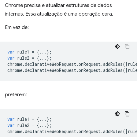
Chrome precisa e atualizar estruturas de dados
internas. Essa atualização é uma operação cara.
Em vez de:
var
rule1
=
{...};
var
rule2
=
{...};
chrome
.
declarativeWebRequest
.
onRequest
.
addRules
([
rul
chrome
.
declarativeWebRequest
.
onRequest
.
addRules
([
rul
preferem:
var
rule1
=
{...};
var
rule2
=
{...};
chrome
.
declarativeWebRequest
.
onRequest
.
addRules
([
rul