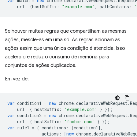
var
match
=
new
chrome
.
declarativeWebRequest
.
Request
url
:
{
hostSuffix
:
"example.com"
,
pathContains
:
"
Se houver muitas regras que compartilham as mesmas
ações, mescle-as em uma só. As regras acionam as
ações assim que uma única condição é atendida. Isso
acelera o e reduz o consumo de memória para
conjuntos de ações duplicados.
Em vez de:
var
condition1
=
new
chrome
.
declarativeWebRequest
.
Re
url
:
{
hostSuffix
:
'example.com'
}
});
var
condition2
=
new
chrome
.
declarativeWebRequest
.
Re
url
:
{
hostSuffix
:
'foobar.com'
}
});
var
rule1
=
{
conditions
:
[
condition1
],
actions
:
[
new
chrome
.
declarativeWebReq