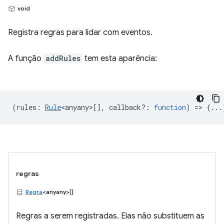
void
Registra regras para lidar com eventos.
A função
addRules
tem esta aparência:
(
rules
:
Rule
<anyany>
[],
callback?
:
function
) => {...
regras
Regra
<anyany>[]
Regras a serem registradas. Elas não substituem as