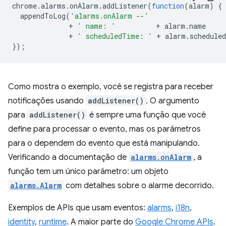
chrome
.
alarms
.
onAlarm
.
addListener
(
function
(
alarm
)
{
appendToLog
(
'alarms.onAlarm --'
+
' name: '
+
alarm
.
name
+
' scheduledTime: '
+
alarm
.
schedule
});
Como mostra o exemplo, você se registra para receber
notificações usando
addListener()
. O argumento
para
addListener()
é sempre uma função que você
define para processar o evento, mas os parâmetros
para o dependem do evento que está manipulando.
Verificando a documentação de
alarms.onAlarm
, a
função tem um único parâmetro: um objeto
alarms.Alarm
com detalhes sobre o alarme decorrido.
Exemplos de APIs que usam eventos:
alarms
,
i18n
,
identity
,
runtime
. A maior parte do
Google Chrome APIs
.