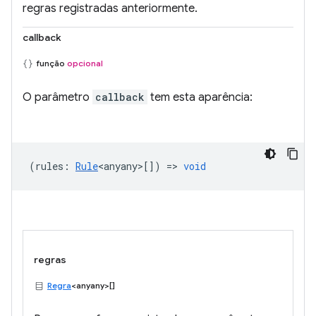
regras registradas anteriormente.
callback
função
opcional
O parâmetro
callback
tem esta aparência:
(
rules
:
Rule
<anyany>
[]) =>
void
regras
Regra
<anyany>[]