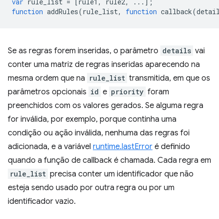
var
rule_list
=
[
rule1
,
rule2
,
...];
function
addRules
(
rule_list
,
function
callback
(
detai
Se as regras forem inseridas, o parâmetro
details
vai
conter uma matriz de regras inseridas aparecendo na
mesma ordem que na
rule_list
transmitida, em que os
parâmetros opcionais
id
e
priority
foram
preenchidos com os valores gerados. Se alguma regra
for inválida, por exemplo, porque continha uma
condição ou ação inválida, nenhuma das regras foi
adicionada, e a variável
runtime.lastError
é definido
quando a função de callback é chamada. Cada regra em
rule_list
precisa conter um identificador que não
esteja sendo usado por outra regra ou por um
identificador vazio.