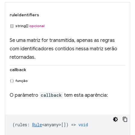
ruleIdentifiers
string[]
opcional
Se uma matriz for transmitida, apenas as regras
com identificadores contidos nessa matriz serão
retornadas.
callback
função
O parâmetro
callback
tem esta aparência:
(
rules
:
Rule
<anyany>
[]) =>
void