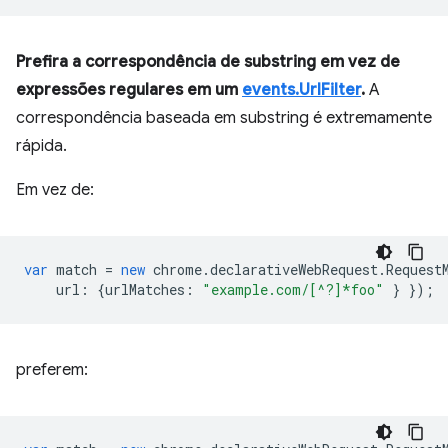
Prefira a correspondência de substring em vez de
expressões regulares em um
events.UrlFilter
.
A
correspondência baseada em substring é extremamente
rápida.
Em vez de:
var
match
=
new
chrome
.
declarativeWebRequest
.
Request
url
:
{
urlMatches
:
"example.com/[^?]*foo"
}
});
preferem: