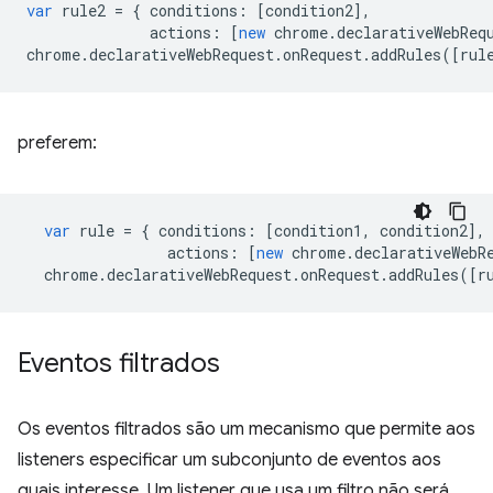
var
rule2
=
{
conditions
:
[
condition2
],
actions
:
[
new
chrome
.
declarativeWebReq
chrome
.
declarativeWebRequest
.
onRequest
.
addRules
([
rul
preferem:
var
rule
=
{
conditions
:
[
condition1
,
condition2
],
actions
:
[
new
chrome
.
declarativeWebR
chrome
.
declarativeWebRequest
.
onRequest
.
addRules
([
r
Eventos filtrados
Os eventos filtrados são um mecanismo que permite aos
listeners especificar um subconjunto de eventos aos
quais interesse. Um listener que usa um filtro não será