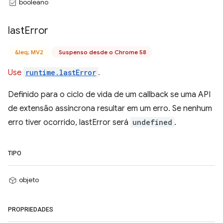
booleano
last
Error
&leq; MV2
Suspenso desde o Chrome 58
Use
runtime.lastError
.
Definido para o ciclo de vida de um callback se uma API
de extensão assíncrona resultar em um erro. Se nenhum
erro tiver ocorrido, lastError será
undefined
.
TIPO
objeto
PROPRIEDADES