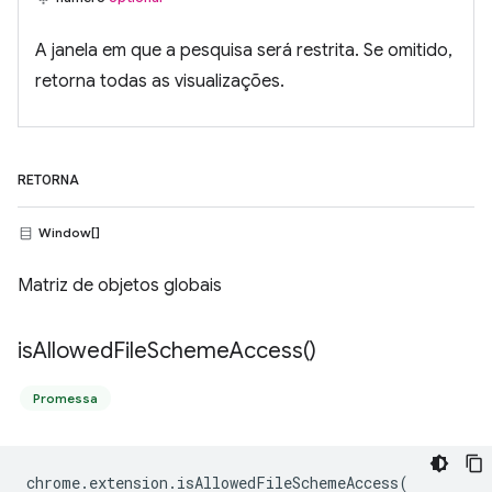
A janela em que a pesquisa será restrita. Se omitido,
retorna todas as visualizações.
RETORNA
Window[]
Matriz de objetos globais
is
Allowed
File
Scheme
Access(
)
Promessa
chrome
.
extension
.
isAllowedFileSchemeAccess
(