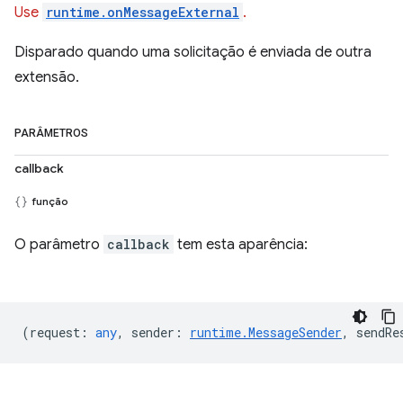
Use
runtime.onMessageExternal
.
Disparado quando uma solicitação é enviada de outra
extensão.
PARÂMETROS
callback
função
O parâmetro
callback
tem esta aparência:
(
request
:
any
,
sender
:
runtime.MessageSender
,
sendRe