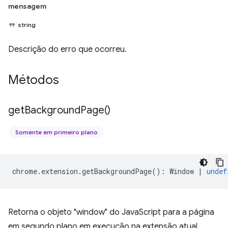
mensagem
string
Descrição do erro que ocorreu.
Métodos
get
Background
Page(
)
Somente em primeiro plano
chrome
.
extension
.
getBackgroundPage
()
:
Window
|
undef
Retorna o objeto "window" do JavaScript para a página
em segundo plano em execução na extensão atual.