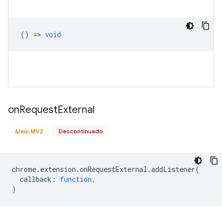
() =>
void
on
Request
External
&leq; MV2
Descontinuado
chrome
.
extension
.
onRequestExternal
.
addListener
(
callback
:
function
,
)