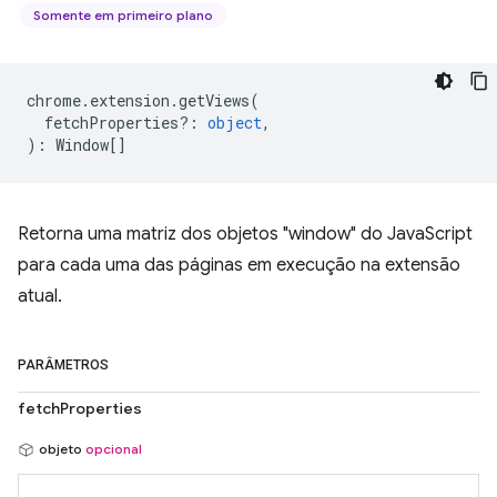
Somente em primeiro plano
chrome
.
extension
.
getViews
(
fetchProperties?
:
object
,
)
:
Window
[]
Retorna uma matriz dos objetos "window" do JavaScript
para cada uma das páginas em execução na extensão
atual.
PARÂMETROS
fetchProperties
objeto
opcional