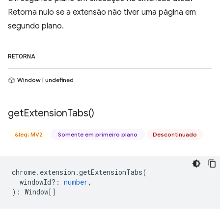
Retorna nulo se a extensão não tiver uma página em
segundo plano.
RETORNA
Window | undefined
get
Extension
Tabs(
)
&leq; MV2
Somente em primeiro plano
Descontinuado
chrome
.
extension
.
getExtensionTabs
(
windowId?
:
number
,
)
:
Window
[]