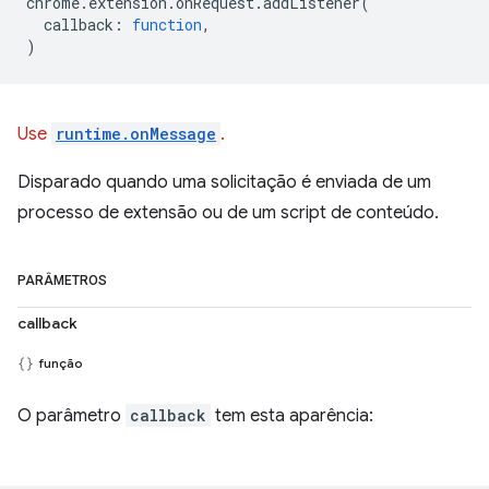
chrome
.
extension
.
onRequest
.
addListener
(
callback
:
function
,
)
Use
runtime.onMessage
.
Disparado quando uma solicitação é enviada de um
processo de extensão ou de um script de conteúdo.
PARÂMETROS
callback
função
O parâmetro
callback
tem esta aparência: