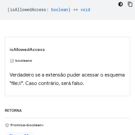
(
isAllowedAccess
:
boolean
) =>
void
isAllowedAccess
booleano
Verdadeiro se a extensão puder acessar o esquema
"file://". Caso contrário, será falso.
RETORNA
Promise<boolean>