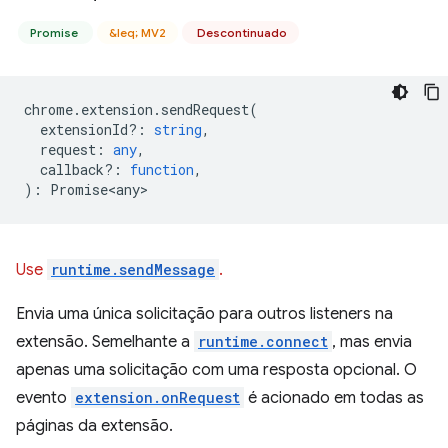
Promise
&leq; MV2
Descontinuado
chrome
.
extension
.
sendRequest
(
extensionId?
:
string
,
request
:
any
,
callback?
:
function
,
)
:
Promise<any>
Use
runtime.sendMessage
.
Envia uma única solicitação para outros listeners na
extensão. Semelhante a
runtime.connect
, mas envia
apenas uma solicitação com uma resposta opcional. O
evento
extension.onRequest
é acionado em todas as
páginas da extensão.