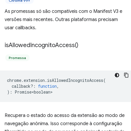
Chrome 99+
As promessas só são compatíveis com o Manifest V3 e
versões mais recentes. Outras plataformas precisam
usar callbacks.
is
Allowed
Incognito
Access(
)
Promessa
chrome
.
extension
.
isAllowedIncognitoAccess
(
callback?
:
function
,
)
:
Promise<boolean>
Recupera o estado do acesso da extensão ao modo de
navegação anônima. Isso corresponde à configuração