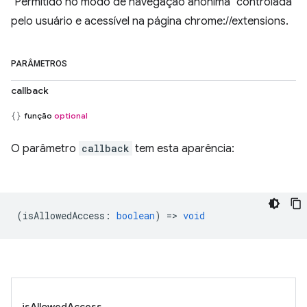
"Permitido no modo de navegação anônima" controlada
pelo usuário e acessível na página chrome://extensions.
PARÂMETROS
callback
função
optional
O parâmetro
callback
tem esta aparência:
(
isAllowedAccess
:
boolean
) =>
void
isAllowedAccess