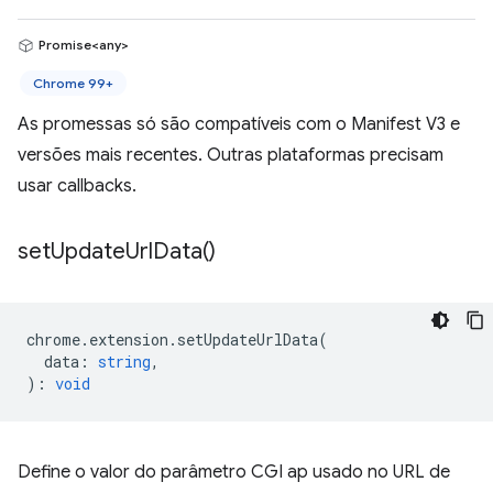
Promise<any>
Chrome 99+
As promessas só são compatíveis com o Manifest V3 e
versões mais recentes. Outras plataformas precisam
usar callbacks.
set
Update
Url
Data(
)
chrome
.
extension
.
setUpdateUrlData
(
data
:
string
,
)
:
void
Define o valor do parâmetro CGI ap usado no URL de