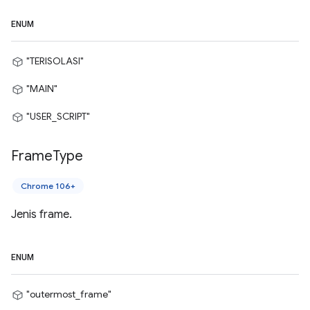
ENUM
"TERISOLASI"
"MAIN"
"USER_SCRIPT"
Frame
Type
Chrome 106+
Jenis frame.
ENUM
"outermost_frame"