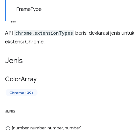
FrameType
API
chrome.extensionTypes
berisi deklarasi jenis untuk
ekstensi Chrome.
Jenis
Color
Array
Chrome 139+
JENIS
[number, number, number, number]