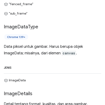
"fenced_frame"
"sub_frame"
Image
Data
Type
Chrome 139+
Data piksel untuk gambar. Harus berupa objek
ImageData; misalnya, dari elemen
canvas
.
JENIS
ImageData
Image
Details
Detail tentang format, kualitas, dan area gambar.