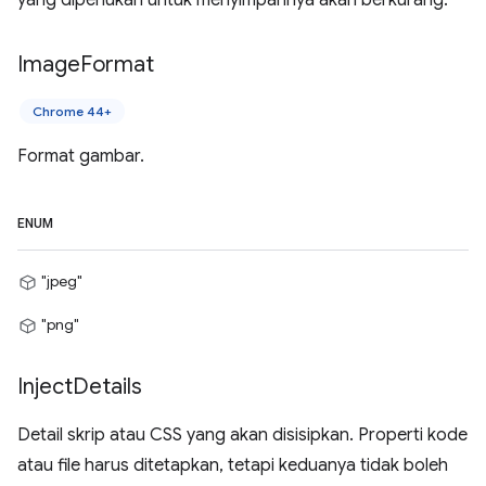
yang diperlukan untuk menyimpannya akan berkurang.
Image
Format
Chrome 44+
Format gambar.
ENUM
"jpeg"
"png"
Inject
Details
Detail skrip atau CSS yang akan disisipkan. Properti kode
atau file harus ditetapkan, tetapi keduanya tidak boleh