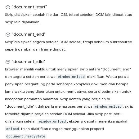
"document_start"
Skrip disisipkan setelah file dari CSS, tetapi sebelum DOM lain dibuat atau
skrip lain dijalankan.
"document_end"
Skrip disisipkan segera setelah DOM selesai, tetapi sebelum subresource
seperti gambar dan frame dimuat.
"document_idle"
Browser memilih waktu untuk menyisipkan skrip antara "document_end"
dan segera setelah peristiwa
diaktifkan. Waktu persis
window.onload
penyisipan bergantung pada seberapa kompleks dokumen dan berapa
lama waktu yang diperlukan untuk memuatnya, serta dioptimalkan untuk
kecepatan pemuatan halaman. Skrip konten yang berjalan di
"document_idle" tidak perlu memproses peristiwa
; skrip
window.onload
tersebut dijamin berjalan setelah DOM selesai. Jika skrip pasti perlu
dijalankan setelah
, ekstensi dapat memeriksa apakah
window.onload
telah diaktifkan dengan menggunakan properti
onload
.
document.readyState