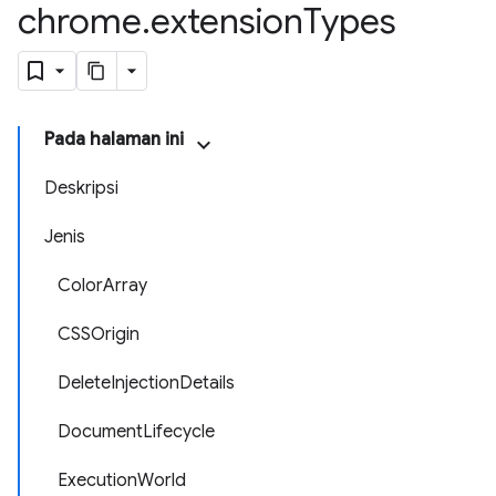
chrome
.
extension
Types
Pada halaman ini
Deskripsi
Jenis
ColorArray
CSSOrigin
DeleteInjectionDetails
DocumentLifecycle
ExecutionWorld