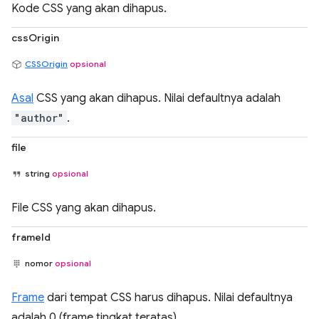
Kode CSS yang akan dihapus.
cssOrigin
CSSOrigin
opsional
Asal
CSS yang akan dihapus. Nilai defaultnya adalah
"author"
.
file
string
opsional
File CSS yang akan dihapus.
frameId
nomor
opsional
Frame
dari tempat CSS harus dihapus. Nilai defaultnya
adalah 0 (frame tingkat teratas).