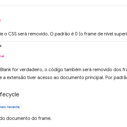
l
 o CSS será removido. O padrão é 0 (o frame de nível superi
k
nal
lank for verdadeiro, o código também será removido dos fr
 a extensão tiver acesso ao documento principal. Por padrão
ifecycle
ais recente
a do documento do frame.