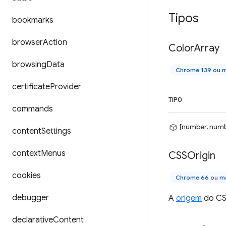
Tipos
bookmarks
browser
Action
Color
Array
browsing
Data
Chrome 139 ou m
certificate
Provider
TIPO
commands
[number, numb
content
Settings
context
Menus
CSSOrigin
cookies
Chrome 66 ou ma
debugger
A
origem
do CSS
declarative
Content