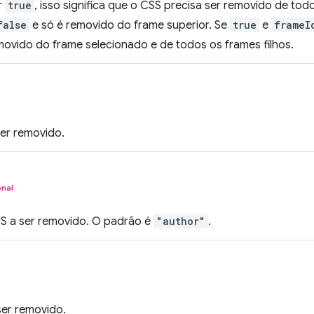
r
true
, isso significa que o CSS precisa ser removido de tod
false
e só é removido do frame superior. Se
true
e
frameI
movido do frame selecionado e de todos os frames filhos.
er removido.
nal
S a ser removido. O padrão é
"author"
.
ser removido.