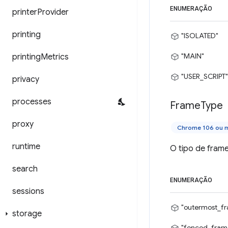
ENUMERAÇÃO
printer
Provider
printing
"ISOLATED"
"MAIN"
printing
Metrics
"USER_SCRIPT"
privacy
processes
Frame
Type
proxy
Chrome 106 ou m
runtime
O tipo de frame
search
ENUMERAÇÃO
sessions
"outermost_f
storage
"fenced_fram