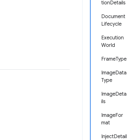
tionDetails
Document
Lifecycle
Execution
World
FrameType
ImageData
Type
ImageDeta
ils
ImageFor
mat
InjectDetail