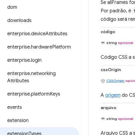
Se allFrames fo
dom
Por padrão, é
código será re
downloads
código
enterprise
.
device
Attributes
string
opcional
enterprise
.
hardware
Platform
Código CSS a s
enterprise
.
login
cssOrigin
enterprise
.
networking
Attributes
CSSOrigin
opcio
enterprise
.
platform
Keys
A
origem
do CS
events
arquivo
string
opcional
extension
Arquivo CSS a 
extension
Types