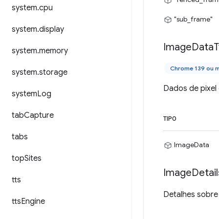
system
.
cpu
"sub_frame"
system
.
display
Image
Data
T
system
.
memory
Chrome 139 ou m
system
.
storage
Dados de pixel
system
Log
tab
Capture
TIPO
tabs
ImageData
top
Sites
Image
Detail
tts
Detalhes sobre
tts
Engine