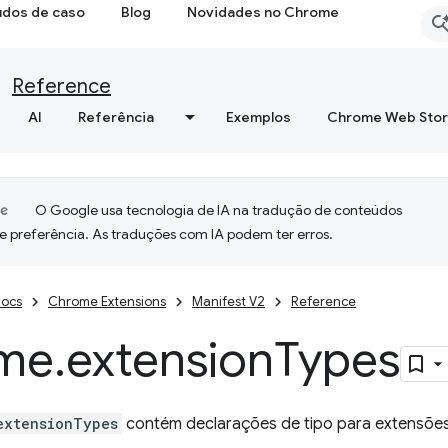
udos de caso
Blog
Novidades no Chrome
Reference
AI
Referência
Exemplos
Chrome Web Sto
O Google usa tecnologia de IA na tradução de conteúdos
e preferência. As traduções com IA podem ter erros.
ocs
Chrome Extensions
Manifest V2
Reference
me
.
extension
Types
extensionTypes
contém declarações de tipo para extensõe