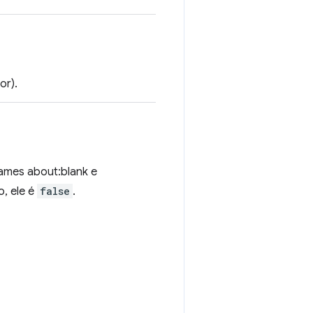
or).
ames about:blank e
, ele é
false
.