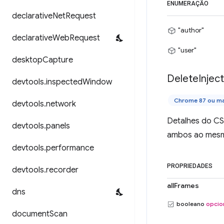
ENUMERAÇÃO
declarative
Net
Request
"author"
declarative
Web
Request
"user"
desktop
Capture
Delete
Injec
devtools
.
inspected
Window
Chrome 87 ou ma
devtools
.
network
Detalhes do CSS
devtools
.
panels
ambos ao mes
devtools
.
performance
PROPRIEDADES
devtools
.
recorder
allFrames
dns
booleano
opcio
document
Scan