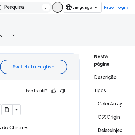
/
Fazer login
re
Nesta
página
Descrição
Tipos
Isso foi útil?
ColorArray
CSSOrigin
s do Chrome.
DeleteInjec