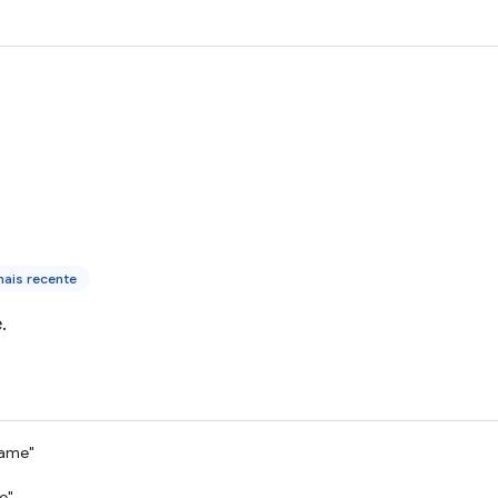
ais recente
.
rame"
e"