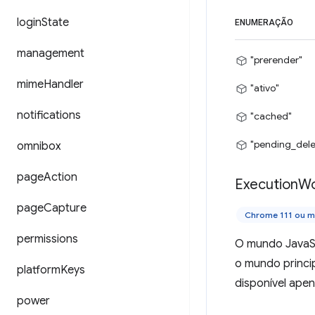
login
State
ENUMERAÇÃO
management
"prerender"
mime
Handler
"ativo"
notifications
"cached"
"pending_dele
omnibox
page
Action
Execution
Wo
page
Capture
Chrome 111 ou m
permissions
O mundo JavaSc
o mundo princi
platform
Keys
disponível apen
power