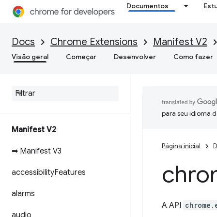
Documentos
Est
Docs
Chrome Extensions
Manifest V2
Visão geral
Começar
Desenvolver
Como fazer
para seu idioma d
Manifest V2
Página inicial
D
➡ Manifest V3
chro
accessibility
Features
alarms
A API
chrome.
audio