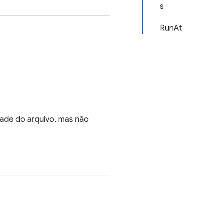
s
RunAt
dade do arquivo, mas não