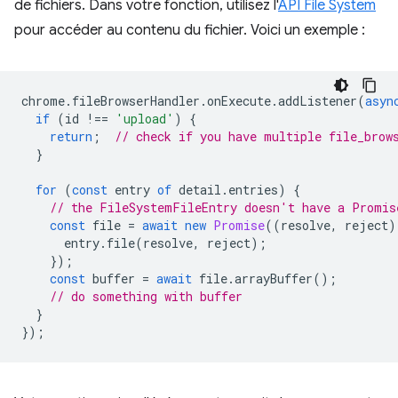
de fichiers. Dans votre fonction, utilisez l'
API File System
pour accéder au contenu du fichier. Voici un exemple :
chrome
.
fileBrowserHandler
.
onExecute
.
addListener
(
asyn
if
(
id
!==
'upload'
)
{
return
;
// check if you have multiple file_brow
}
for
(
const
entry
of
detail
.
entries
)
{
// the FileSystemFileEntry doesn't have a Promis
const
file
=
await
new
Promise
((
resolve
,
reject
)
entry
.
file
(
resolve
,
reject
);
});
const
buffer
=
await
file
.
arrayBuffer
();
// do something with buffer
}
});