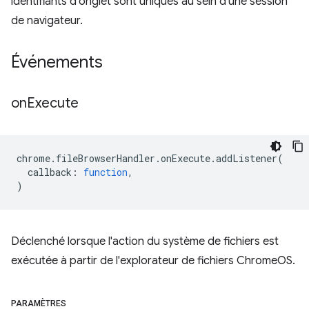
identifiants d'onglet sont uniques au sein d'une session
de navigateur.
Événements
on
Execute
chrome
.
fileBrowserHandler
.
onExecute
.
addListener
(
callback
:
function
,
)
Déclenché lorsque l'action du système de fichiers est
exécutée à partir de l'explorateur de fichiers ChromeOS.
PARAMÈTRES