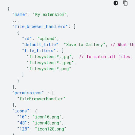
{
"name"
:
"My extension"
,
...
"file_browser_handlers"
:
[
{
"id"
:
"upload"
,
"default_title"
:
"Save to Gallery"
,
// What th
"file_filters"
:
[
"filesystem:*.jpg"
,
// To match all files,
"filesystem:*.jpeg"
,
"filesystem:*.png"
]
}
],
"permissions"
:
[
"fileBrowserHandler"
],
"icons"
:
{
"16"
:
"icon16.png"
,
"48"
:
"icon48.png"
,
"128"
:
"icon128.png"
},