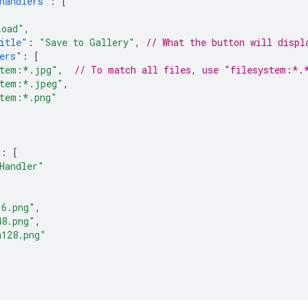
handlers"
:
[
load"
,
itle"
:
"Save to Gallery"
,
// What the button will displ
ers"
:
[
stem:*.jpg"
,
// To match all files, use "filesystem:*.
stem:*.jpeg"
,
stem:*.png"
:
[
Handler"
16.png"
,
48.png"
,
n128.png"