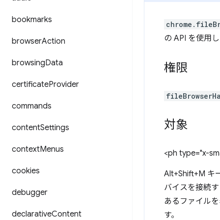
bookmarks
chrome.fileB
の API を
browser
Action
browsing
Data
権限
certificate
Provider
fileBrowserH
commands
対象
content
Settings
context
Menus
<ph type="x-sma
cookies
Alt+Shif
バイスを接続す
debugger
あるファイルを
declarative
Content
す。