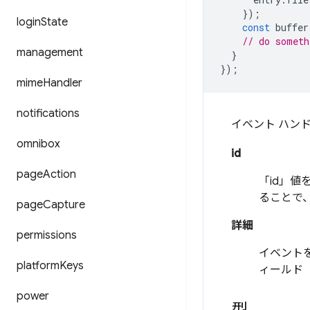
});
login
State
const
buffer
// do someth
management
}
});
mime
Handler
notifications
イベント ハン
omnibox
id
page
Action
「id」
ることで
page
Capture
詳細
permissions
イベント
platform
Keys
ィールド
power