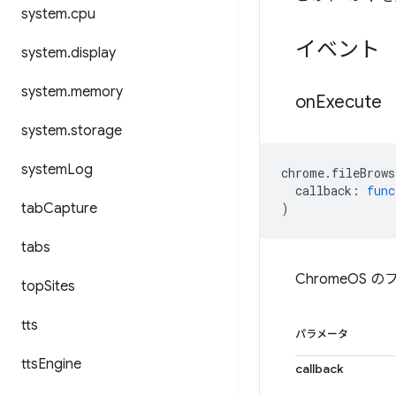
system
.
cpu
イベント
system
.
display
system
.
memory
on
Execute
system
.
storage
system
Log
chrome
.
fileBrows
callback
:
func
tab
Capture
)
tabs
ChromeOS
top
Sites
tts
パラメータ
tts
Engine
callback