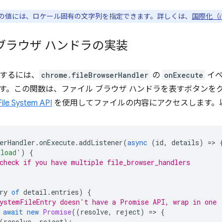
title」の値には、ロケール固有の文字列を指定できます。詳しくは、
国際化（i
ブラウザ ハンドラの実装
使用するには、
chrome.fileBrowserHandler
の
onExecute
イベ
す。この関数は、ファイル ブラウザ ハンドラを表すボタンを
File System API
を使用してファイルの内容にアクセスします。
erHandler
.
onExecute
.
addListener
(
async
(
id
,
details
)
=
>
pload'
)
{
check if you have multiple file_browser_handlers
ry
of
detail
.
entries
)
{
ystemFileEntry doesn't have a Promise API, wrap in one
await
new
Promise
((
resolve
,
reject
)
=
>
{
(
resolve
,
reject
);