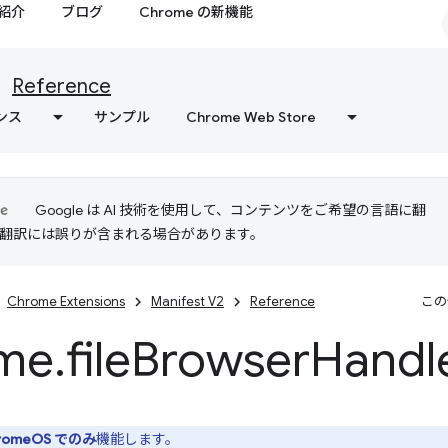
紹介
ブログ
Chrome の新機能
Reference
ンス
サンプル
Chrome Web Store
Google は AI 技術を使用して、コンテンツをご希望の言語に翻
I 翻訳には誤りが含まれる場合があります。
Chrome Extensions
Manifest V2
Reference
この
me
.
file
Browser
Handl
romeOS でのみ
機能します。