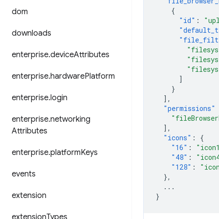
"file_browser_
{
dom
"id"
:
"up
"default_t
downloads
"file_filt
"filesy
enterprise
.
device
Attributes
"filesy
"filesy
enterprise
.
hardware
Platform
]
}
enterprise
.
login
],
"permissions"
"fileBrowser
enterprise
.
networking
],
Attributes
"icons"
:
{
"16"
:
"icon
enterprise
.
platform
Keys
"48"
:
"icon
"128"
:
"ico
events
},
...
extension
}
extension
Types