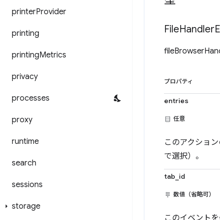
型
printer
Provider
File
Handler
E
printing
fileBrowse
printing
Metrics
privacy
プロパティ
processes
entries
proxy
任意
runtime
このアクション
で選択）。
search
tab_id
sessions
数値（省略可）
storage
このイベントを発