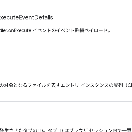
xecute
Event
Details
rHandler.onExecute イベントのイベント詳細ペイロード。
の対象となるファイルを表すエントリ インスタンスの配列（Chr
生させたタブの ID。タブ ID はブラウザ セッション内で一