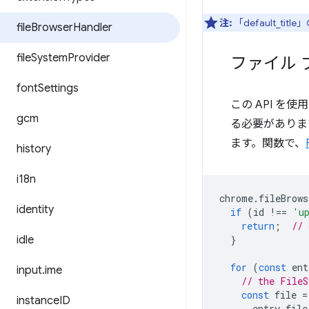
注:
「default_
file
Browser
Handler
file
System
Provider
ファイル 
font
Settings
この API を
gcm
る必要がありま
ます。関数で、
history
i18n
chrome
.
fileBrows
identity
if
(
id
!==
'u
return
;
// 
idle
}
for
(
const
ent
input
.
ime
// the FileS
const
file
=
instance
ID
entry
.
file