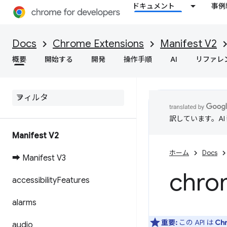
ドキュメント
事例
Docs
Chrome Extensions
Manifest V2
概要
開始する
開発
操作手順
AI
リファレ
訳しています。A
Manifest V2
ホーム
Docs
➡ Manifest V3
chro
accessibility
Features
alarms
重要:
この API は
Ch
audio