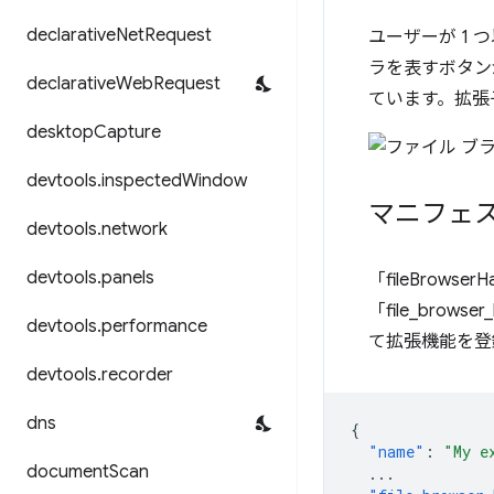
declarative
Net
Request
ユーザーが 1
ラを表すボタン
declarative
Web
Request
ています。拡張
desktop
Capture
devtools
.
inspected
Window
マニフェ
devtools
.
network
devtools
.
panels
「fileBrowser
「file_bro
devtools
.
performance
て拡張機能を登
devtools
.
recorder
dns
{
"name"
:
"My e
document
Scan
...