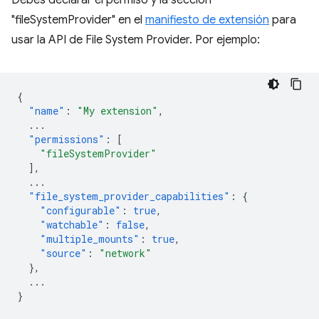
Debes declarar el permiso y la sección
"fileSystemProvider" en el
manifiesto de extensión
para
usar la API de File System Provider. Por ejemplo:
{
"name"
:
"My extension"
,
...
"permissions"
:
[
"fileSystemProvider"
],
...
"file_system_provider_capabilities"
:
{
"configurable"
:
true
,
"watchable"
:
false
,
"multiple_mounts"
:
true
,
"source"
:
"network"
},
...
}