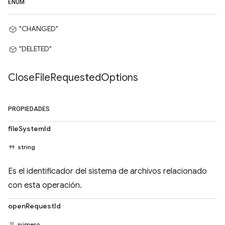
ENUM
"CHANGED"
"DELETED"
Close
File
Requested
Options
PROPIEDADES
fileSystemId
string
Es el identificador del sistema de archivos relacionado
con esta operación.
openRequestId
número