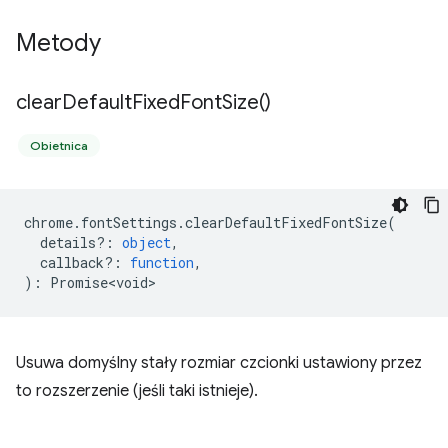
Metody
clear
Default
Fixed
Font
Size(
)
Obietnica
chrome
.
fontSettings
.
clearDefaultFixedFontSize
(
details?
:
object
,
callback?
:
function
,
)
:
Promise<void>
Usuwa domyślny stały rozmiar czcionki ustawiony przez
to rozszerzenie (jeśli taki istnieje).