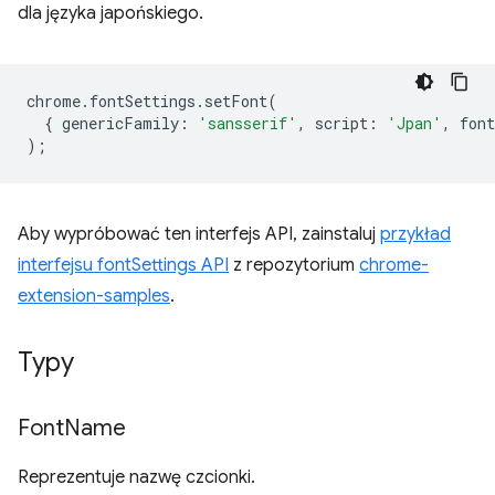
dla języka japońskiego.
chrome
.
fontSettings
.
setFont
(
{
genericFamily
:
'sansserif'
,
script
:
'Jpan'
,
font
);
Aby wypróbować ten interfejs API, zainstaluj
przykład
interfejsu fontSettings API
z repozytorium
chrome-
extension-samples
.
Typy
Font
Name
Reprezentuje nazwę czcionki.