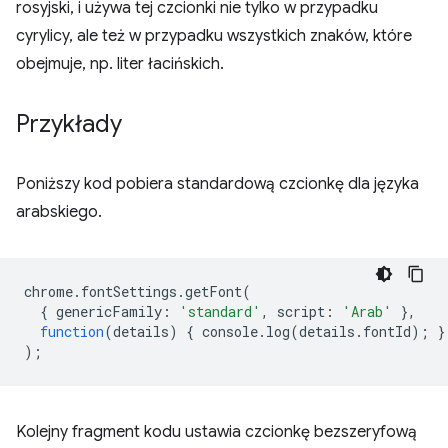
rosyjski, i używa tej czcionki nie tylko w przypadku
cyrylicy, ale też w przypadku wszystkich znaków, które
obejmuje, np. liter łacińskich.
Przykłady
Poniższy kod pobiera standardową czcionkę dla języka
arabskiego.
chrome
.
fontSettings
.
getFont
(
{
genericFamily
:
'standard'
,
script
:
'Arab'
},
function
(
details
)
{
console
.
log
(
details
.
fontId
);
}
);
Kolejny fragment kodu ustawia czcionkę bezszeryfową