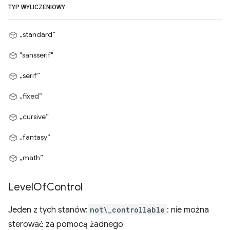
TYP WYLICZENIOWY
„standard”
"sansserif"
„serif”
„fixed”
„cursive”
„fantasy”
„math”
Level
Of
Control
Jeden z tych stanów:
not\_controllable
: nie można
sterować za pomocą żadnego