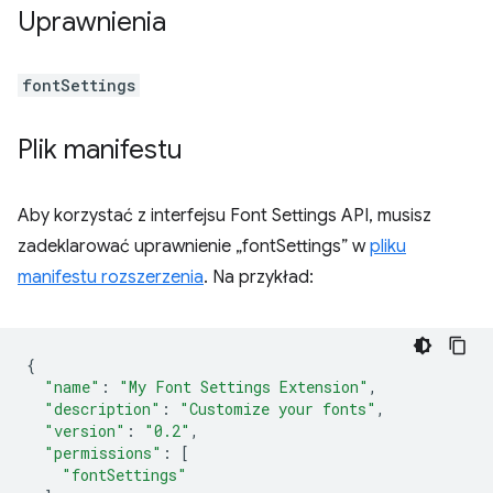
Uprawnienia
fontSettings
Plik manifestu
Aby korzystać z interfejsu Font Settings API, musisz
zadeklarować uprawnienie „fontSettings” w
pliku
manifestu rozszerzenia
. Na przykład:
{
"name"
:
"My Font Settings Extension"
,
"description"
:
"Customize your fonts"
,
"version"
:
"0.2"
,
"permissions"
:
[
"fontSettings"