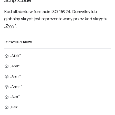
Script
Code
Kod alfabetu w formacie ISO 15924. Domyślny lub
globalny skrypt jest reprezentowany przez kod skryptu
„Zyyy”.
TYP WYLICZENIOWY
„Afak”
„Arab”
„Armi”
„Armn”
„Avst”
„Bali”