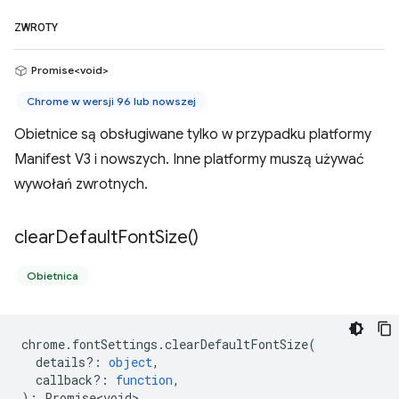
ZWROTY
Promise<void>
Chrome w wersji 96 lub nowszej
Obietnice są obsługiwane tylko w przypadku platformy
Manifest V3 i nowszych. Inne platformy muszą używać
wywołań zwrotnych.
clear
Default
Font
Size(
)
Obietnica
chrome
.
fontSettings
.
clearDefaultFontSize
(
details?
:
object
,
callback?
:
function
,
)
:
Promise<void>