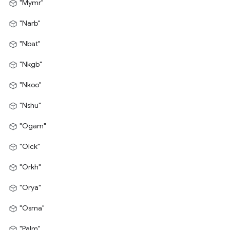
"Mymr"
"Narb"
"Nbat"
"Nkgb"
"Nkoo"
"Nshu"
"Ogam"
"Olck"
"Orkh"
"Orya"
"Osma"
"Palm"