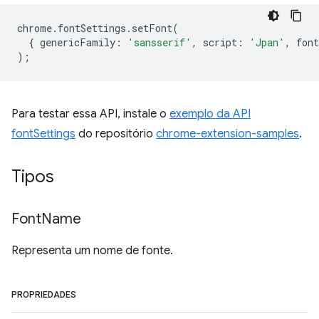
chrome
.
fontSettings
.
setFont
(
{
genericFamily
:
'sansserif'
,
script
:
'Jpan'
,
font
);
Para testar essa API, instale o
exemplo da API
fontSettings
do repositório
chrome-extension-samples
.
Tipos
Font
Name
Representa um nome de fonte.
PROPRIEDADES