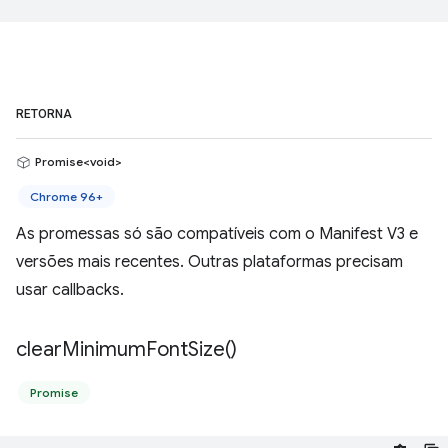
RETORNA
Promise<void>
Chrome 96+
As promessas só são compatíveis com o Manifest V3 e
versões mais recentes. Outras plataformas precisam
usar callbacks.
clear
Minimum
Font
Size(
)
Promise