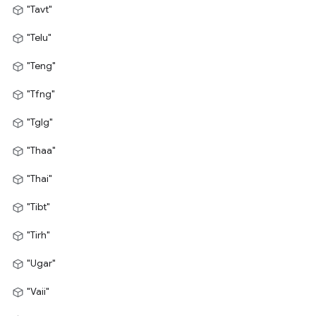
"Tavt"
"Telu"
"Teng"
"Tfng"
"Tglg"
"Thaa"
"Thai"
"Tibt"
"Tirh"
"Ugar"
"Vaii"