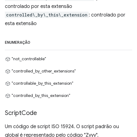
controlado por esta extensão
controlled\_by\_this\_extension
: controlado por
esta extensão
ENUMERAÇÃO
"not_controllable"
"controlled_by_other_extensions"
"controllable_by_this_extension"
"controlled_by_this_extension"
Script
Code
Um código de script ISO 15924. O script padrão ou
global é representado pelo código "Zyyy".