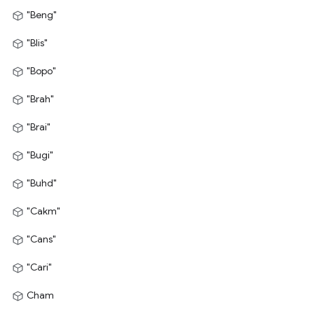
"Beng"
"Blis"
"Bopo"
"Brah"
"Brai"
"Bugi"
"Buhd"
"Cakm"
"Cans"
"Cari"
Cham