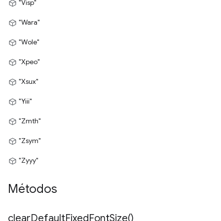
"Visp"
"Wara"
"Wole"
"Xpeo"
"Xsux"
"Yiii"
"Zmth"
"Zsym"
"Zyyy"
Métodos
clear
Default
Fixed
Font
Size(
)