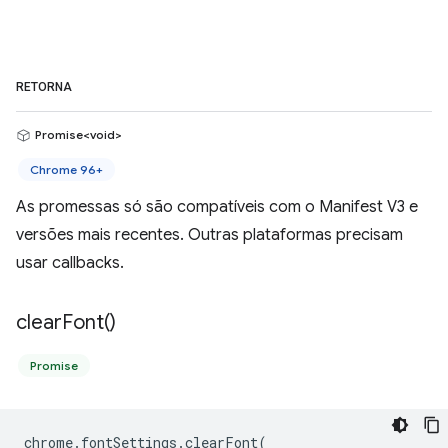
RETORNA
Promise<void>
Chrome 96+
As promessas só são compatíveis com o Manifest V3 e
versões mais recentes. Outras plataformas precisam
usar callbacks.
clear
Font(
)
Promise
chrome
.
fontSettings
.
clearFont
(