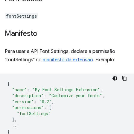
fontSettings
Manifesto
Para usar a API Font Settings, declare a permissão
"fontSettings" no
manifesto da extensão
. Exemplo:
{
"name"
:
"My Font Settings Extension"
,
"description"
:
"Customize your fonts"
,
"version"
:
"0.2"
,
"permissions"
:
[
"fontSettings"
],
...
}