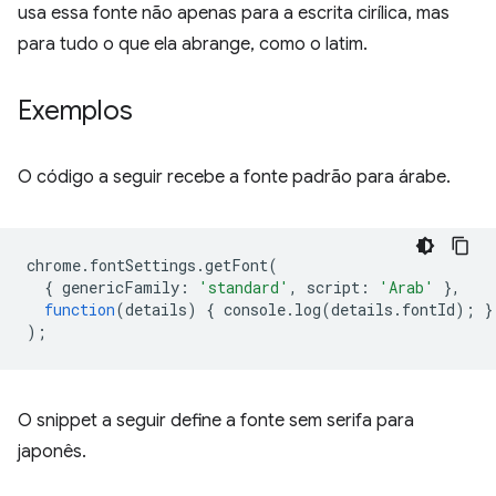
usa essa fonte não apenas para a escrita cirílica, mas
para tudo o que ela abrange, como o latim.
Exemplos
O código a seguir recebe a fonte padrão para árabe.
chrome
.
fontSettings
.
getFont
(
{
genericFamily
:
'standard'
,
script
:
'Arab'
},
function
(
details
)
{
console
.
log
(
details
.
fontId
);
}
);
O snippet a seguir define a fonte sem serifa para
japonês.