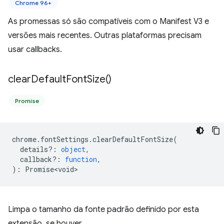
Chrome 96+
As promessas só são compatíveis com o Manifest V3 e
versões mais recentes. Outras plataformas precisam
usar callbacks.
clear
Default
Font
Size(
)
Promise
chrome
.
fontSettings
.
clearDefaultFontSize
(
details?
:
object
,
callback?
:
function
,
)
:
Promise<void>
Limpa o tamanho da fonte padrão definido por esta
extensão, se houver.