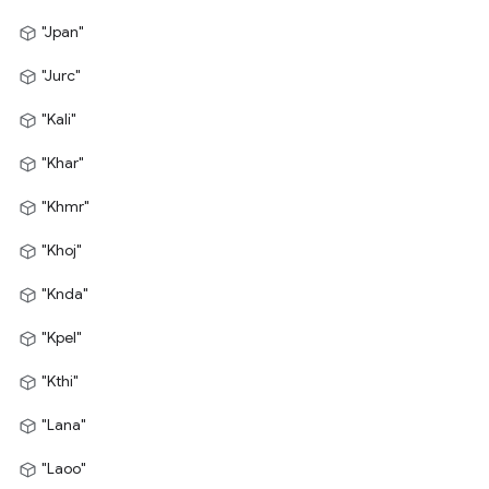
"Jpan"
"Jurc"
"Kali"
"Khar"
"Khmr"
"Khoj"
"Knda"
"Kpel"
"Kthi"
"Lana"
"Laoo"