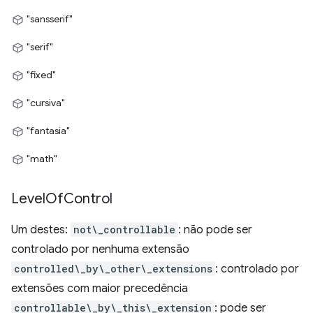
"sansserif"
"serif"
"fixed"
"cursiva"
"fantasia"
"math"
Level
Of
Control
Um destes:
not\_controllable
: não pode ser
controlado por nenhuma extensão
controlled\_by\_other\_extensions
: controlado por
extensões com maior precedência
controllable\_by\_this\_extension
: pode ser