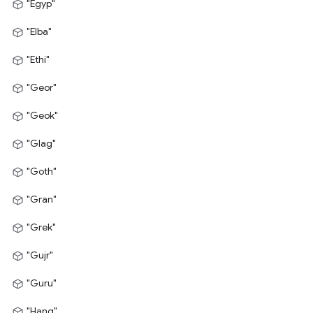
"Egyp"
"Elba"
"Ethi"
"Geor"
"Geok"
"Glag"
"Goth"
"Gran"
"Grek"
"Gujr"
"Guru"
"Hang"