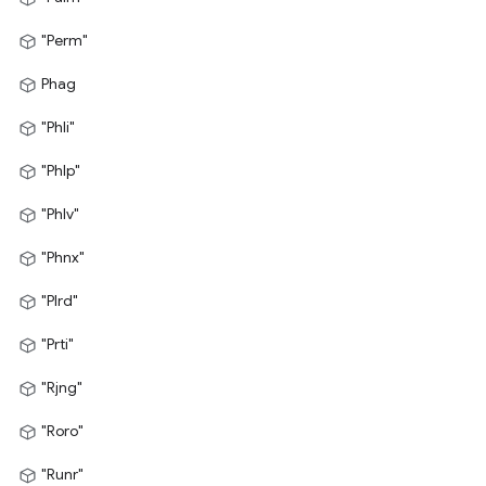
"Perm"
Phag
"Phli"
"Phlp"
"Phlv"
"Phnx"
"Plrd"
"Prti"
"Rjng"
"Roro"
"Runr"