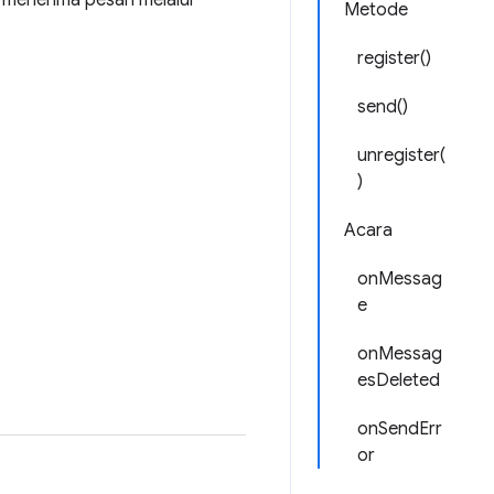
 menerima pesan melalui
Metode
register()
send()
unregister(
)
Acara
onMessag
e
onMessag
esDeleted
onSendErr
or