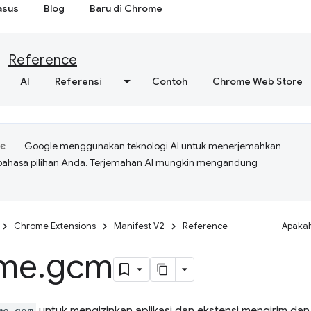
asus
Blog
Baru di Chrome
Reference
AI
Referensi
Contoh
Chrome Web Store
Google menggunakan teknologi AI untuk menerjemahkan
bahasa pilihan Anda. Terjemahan AI mungkin mengandung
Chrome Extensions
Manifest V2
Reference
Apakah
me
.
gcm
me.gcm