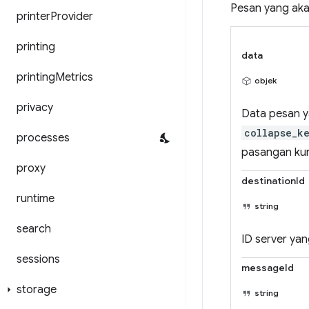
Pesan yang akan
printer
Provider
printing
data
printing
Metrics
objek
privacy
Data pesan ya
collapse_k
processes
pasangan kunc
proxy
destinationId
runtime
string
search
ID server ya
sessions
messageId
storage
string