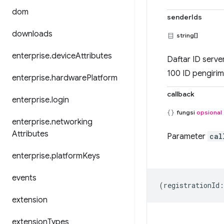
dom
senderIds
downloads
string[]
enterprise
.
device
Attributes
Daftar ID serve
100 ID pengirim
enterprise
.
hardware
Platform
callback
enterprise
.
login
fungsi
opsional
enterprise
.
networking
Attributes
Parameter
cal
enterprise
.
platform
Keys
events
(
registrationId
:
extension
extension
Types