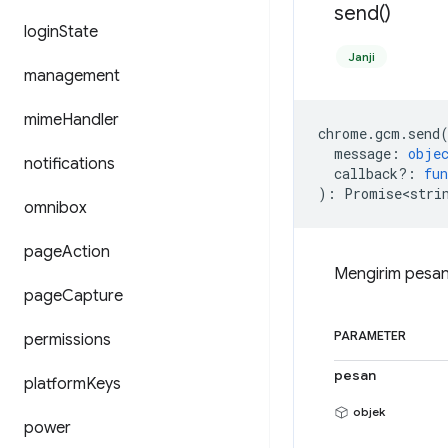
send(
)
login
State
Janji
management
mime
Handler
chrome
.
gcm
.
send
message
:
obje
notifications
callback?
:
fun
)
:
Promise<stri
omnibox
page
Action
Mengirim pesan
page
Capture
PARAMETER
permissions
pesan
platform
Keys
objek
power