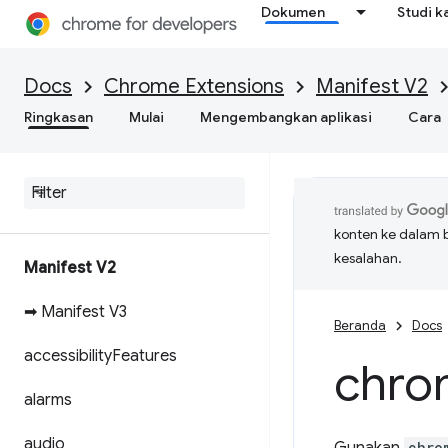
Dokumen
Studi k
Docs
Chrome Extensions
Manifest V2
Ringkasan
Mulai
Mengembangkan aplikasi
Cara
konten ke dalam 
kesalahan.
Manifest V2
➡ Manifest V3
Beranda
Docs
accessibility
Features
chro
alarms
audio
chro