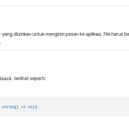
r yang diizinkan untuk mengirim pesan ke aplikasi. File harus b
.
lback
terlihat seperti:
string
) =>
void