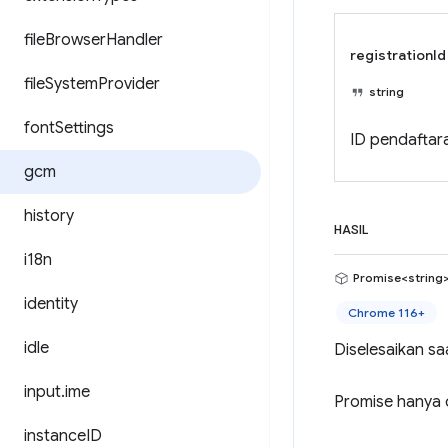
file
Browser
Handler
registrationId
file
System
Provider
string
font
Settings
ID pendaftara
gcm
history
HASIL
i18n
Promise<string
identity
Chrome 116+
idle
Diselesaikan sa
input
.
ime
Promise hanya d
instance
ID