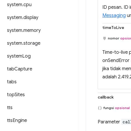
system
.
cpu
ID pesan. ID 
Messaging
un
system
.
display
timeToLive
system
.
memory
nomor
opsio
system
.
storage
Time-to-live 
system
Log
onSendError 
jika tidak me
tab
Capture
adalah 2.419.2
tabs
top
Sites
callback
tts
fungsi
opsional
tts
Engine
Parameter
cal