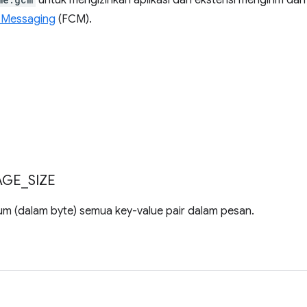
untuk mengizinkan aplikasi dan ekstensi mengirim dan
 Messaging
(FCM).
AGE
_
SIZE
m (dalam byte) semua key-value pair dalam pesan.