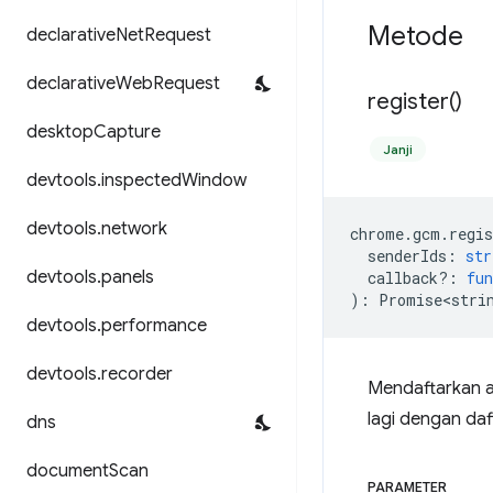
Metode
declarative
Net
Request
declarative
Web
Request
register(
)
desktop
Capture
Janji
devtools
.
inspected
Window
devtools
.
network
chrome
.
gcm
.
regis
senderIds
:
str
devtools
.
panels
callback?
:
fun
)
:
Promise<stri
devtools
.
performance
devtools
.
recorder
Mendaftarkan a
lagi dengan da
dns
document
Scan
PARAMETER