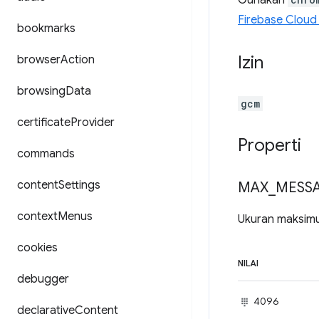
Gunakan
Firebase Cloud
bookmarks
Izin
browser
Action
browsing
Data
gcm
certificate
Provider
Properti
commands
content
Settings
MAX
_
MESS
context
Menus
Ukuran maksimu
cookies
NILAI
debugger
4096
declarative
Content