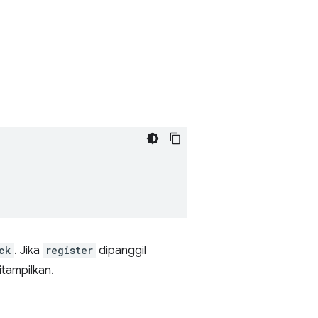
ck
. Jika
register
dipanggil
tampilkan.