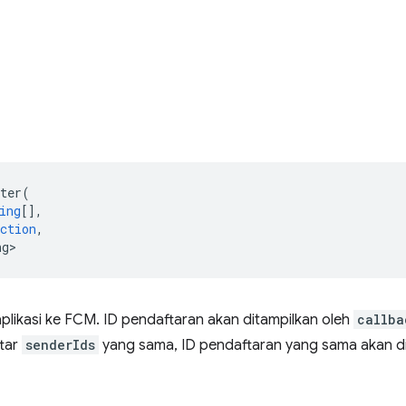
ter
(
ing
[],
ction
,
ng>
plikasi ke FCM. ID pendaftaran akan ditampilkan oleh
callba
ftar
senderIds
yang sama, ID pendaftaran yang sama akan di