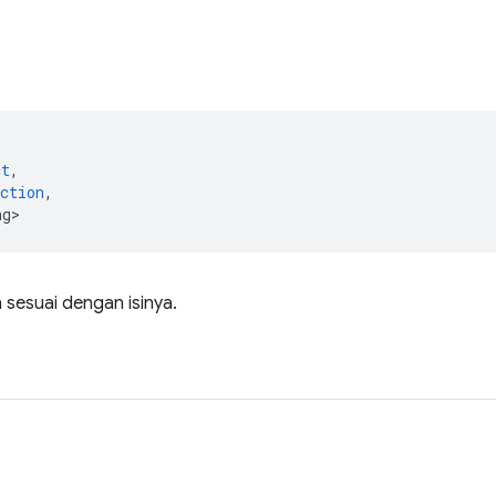
(
ct
,
ction
,
ng>
 sesuai dengan isinya.