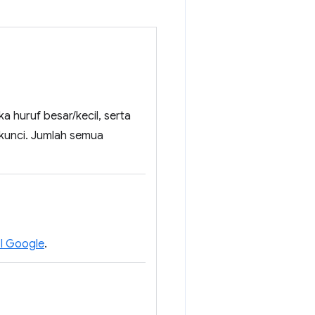
a huruf besar/kecil, serta
 kunci. Jumlah semua
I Google
.