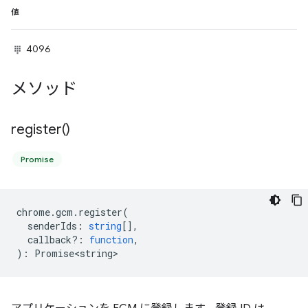
値
4096
メソッド
register(
)
Promise
chrome
.
gcm
.
register
(
senderIds
:
string
[],
callback?
:
function
,
)
:
Promise<string>