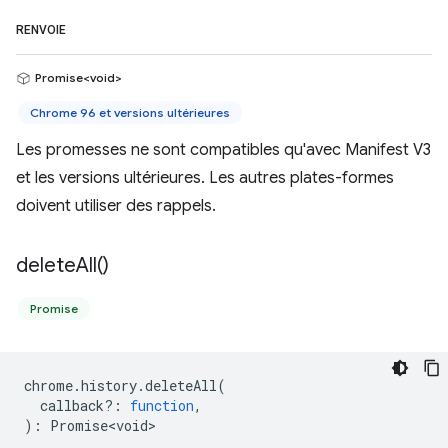
RENVOIE
Promise<void>
Chrome 96 et versions ultérieures
Les promesses ne sont compatibles qu'avec Manifest V3
et les versions ultérieures. Les autres plates-formes
doivent utiliser des rappels.
delete
All(
)
Promise
chrome
.
history
.
deleteAll
(
callback?
:
function
,
)
:
Promise<void>