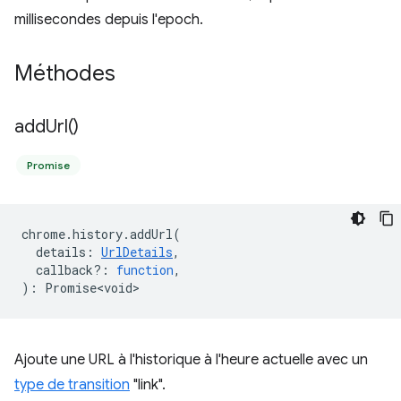
millisecondes depuis l'epoch.
Méthodes
add
Url(
)
Promise
chrome
.
history
.
addUrl
(
details
:
UrlDetails
,
callback?
:
function
,
)
:
Promise<void>
Ajoute une URL à l'historique à l'heure actuelle avec un
type de transition
"link".