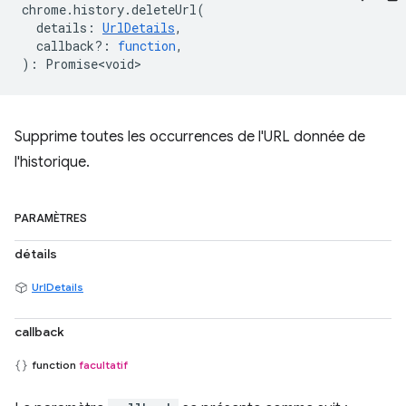
chrome
.
history
.
deleteUrl
(
details
:
UrlDetails
,
callback?
:
function
,
)
:
Promise<void>
Supprime toutes les occurrences de l'URL donnée de
l'historique.
PARAMÈTRES
détails
UrlDetails
callback
function
facultatif