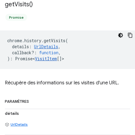
get
Visits(
)
Promise
chrome
.
history
.
getVisits
(
details
:
UrlDetails
,
callback?
:
function
,
)
:
Promise<
VisitItem
[]
>
Récupère des informations sur les visites d'une URL.
PARAMÈTRES
détails
UrlDetails