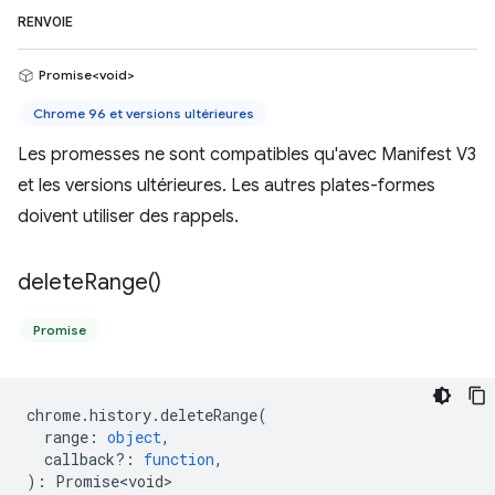
RENVOIE
Promise<void>
Chrome 96 et versions ultérieures
Les promesses ne sont compatibles qu'avec Manifest V3
et les versions ultérieures. Les autres plates-formes
doivent utiliser des rappels.
delete
Range(
)
Promise
chrome
.
history
.
deleteRange
(
range
:
object
,
callback?
:
function
,
)
:
Promise<void>