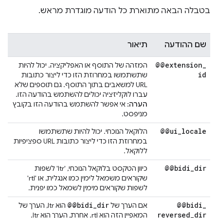
בטבלה הבאה מתוארת כל הודעה מוגדרת מראש.
שם ההודעה
תיאור
@@extension
_
המזהה של התוסף או האפליקציה. יכול להיות
id
שתשתמשו במחרוזת הזו כדי ליצור כתובות
URL למשאבים בתוך התוסף. גם תוספים שלא
עברו לוקליזציה יכולים להשתמש בהודעה הזו.
הערה:
אי אפשר להשתמש בהודעה הזו בקובץ
מניפסט.
@@ui
_
locale
הלוקאל הנוכחי. יכול להיות שתשתמשו
במחרוזת הזו כדי ליצור כתובות URL ספציפיות
ללוקאל.
@@bidi
_
dir
כיוון הטקסט בלוקאל הנוכחי, 'ltr' לשפות
שקוראים משמאל לימין כמו אנגלית, או 'rtl'
לשפות שקוראים מימין לשמאל כמו יפנית.
@@bidi
_
dir
@@bidi
_
אם הערך של
הוא ltr, הערך של
reversed
_
dir
המאפיין הזה הוא rtl. אחרת, הערך הוא ltr.