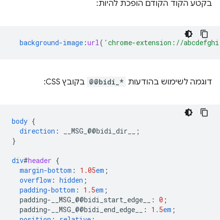
בקטע הקוד הקודם הופכת להיות:
background-image
:
url
(
'chrome-extension://abcdefghi
דוגמה לשימוש בהודעות
@@bidi_*
בקובץ CSS:
body
{
direction
:
__MSG_
@@
bidi_dir__
;
}
div
#
header
{
margin-bottom
:
1.05
em
;
overflow
:
hidden
;
padding-bottom
:
1.5
em
;
padding-__MSG_@@
bidi_start_edge__
:
0
;
padding-__MSG_@@
bidi_end_edge__
:
1.5
em
;
position
:
relative
;