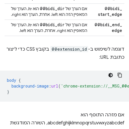
@@bidi
_
dir
@@bidi
_
אם הערך של
הוא ltr, הערך של
start
_
edge
המאפיין הזה הוא left. אחרת, הערך הוא right.
@@bidi
_
dir
@@bidi
_
end
_
אם הערך של
הוא ltr, הערך של
edge
המאפיין הוא right. אחרת, הערך הוא left.
דוגמה לשימוש ב-
@@extension_id
בקובץ CSS כדי ליצור
כתובת URL:
body
{
background-image
:
url
(
'chrome-extension://__MSG_@@e
}
אם מזהה התוסף הוא
abcdefghijklmnopqrstuvwxyzabcdef, השורה המודגשת