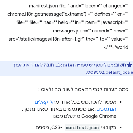
manifest.json file, " and="" been="" changed=""
chrome.i18n.getmessage("extname").="" defines="" en=""
file="" file,="" has="" hello="" in="" item="" javascript=""
messages.json="" named="" new=""
src="/static/images/i18n-after-1.gif" the="" to="" value=""
world"="" />
חשוב:
אם לתוסף יש ספרייה
,
חובה
להגדיר את הערך
_locales
default_locale ב
מניפסט
.
כמה הערות לגבי התאמה לשוק הבינלאומי:
אפשר להשתמש בכל אחד מ
הלוקאלים
הנתמכים
. אם משתמשים באזור שאינו נתמך,
Google Chrome מתעלם ממנו.
בקובצי
manifest.json
ו-CSS, מפנים