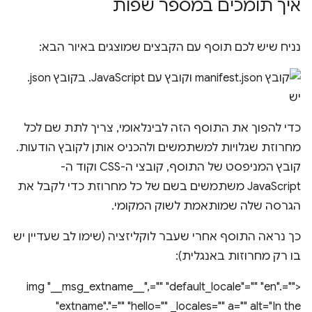
איך תומכים במספר שפות
נניח שיש לכם תוסף עם הקבצים שמוצגים באיור הבא:
כדי להפוך את התוסף הזה לבינלאומי, צריך לתת שם לכל
מחרוזת שגלויות למשתמשים ולהכניס אותן לקובץ הודעות.
קובץ המניפסט של התוסף, קובצי ה-CSS וקוד ה-
JavaScript משתמשים בשם של כל מחרוזת כדי לקבל את
הגרסה שלה שמותאמת לשוק המקומי.
כך נראה התוסף אחרי שעבר לוקליזציה (שימו לב שעדיין יש
בו רק מחרוזות באנגלית):
<img "__msg_extname__",="" "default_locale"="" "en".=""
"extname"."="" "hello="" _locales="" a="" alt="In the