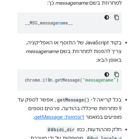
למחרוזת בשם
messagename
כך:
__MSG_message
na
me__
בקוד JavaScript של התוסף או האפליקציה,
צריך להפנות למחרוזת בשם
messagename
באופן הבא:
chrome
.
i18n
.
getMessage
(
"messagename"
)
בכל קריאה ל-
getMessage()
, אפשר לספק עד
9 מחרוזות שייכללו בהודעה. פרטים נוספים
מופיעים במאמר
דוגמאות: getMessage
.
חלק מההודעות, כמו
@@bidi_dir
ו-
@@ui_locale
, מסופקות על ידי מערכת